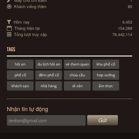
Máy chủ tìm kiếm
1
Khách viếng thăm
80
Hôm nay
9,453
Tháng hiện tại
154,289
Tổng lượt truy cập
76,442,114
TAGS
hội an
du lịch hội an
vé tham quan
khu phố cổ
phố cổ
đêm phố cổ
chùa cầu
hợp xướng
khách sạn
nhà hàng
di sản
ẩm thực
Nhận tin tự động