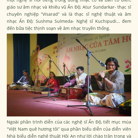
giáo sư âm nhạc và khiêu vũ Ấn Độ; Atur Sundarkar- thạc sĩ
chuyên nghiệp “Visarad” và là thạc sĩ nghệ thuật và âm
nhạc Ấn Độ; Sushma Sulmeda- Nghệ sĩ Kuchipudi… đem
đến bữa tiệc thịnh soạn về âm nhạc truyền thống.
Ngoài phần trình diễn của các nghệ sĩ Ấn Độ, tiết mục múa
"Việt Nam quê hương tôi” qua phần biểu diễn của diễn viên
Nhà biểu diễn nghệ thuật Hội An như lời chào trân trọng và