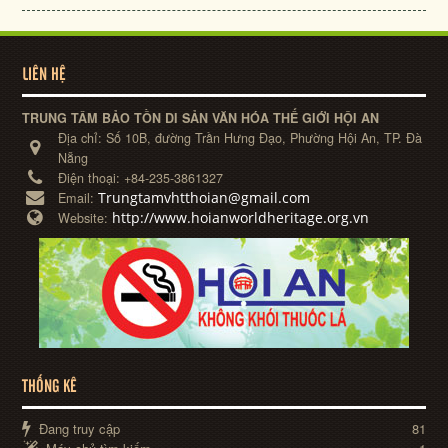
LIÊN HỆ
TRUNG TÂM BẢO TỒN DI SẢN VĂN HÓA THẾ GIỚI HỘI AN
Địa chỉ:
Số 10B, đường Trần Hưng Đạo, Phường Hội An, TP. Đà
Nẵng
Điện thoại:
+84-235-3861327
Trungtamvhtthoian@gmail.com
Email:
http://www.hoianworldheritage.org.vn
Website:
THỐNG KÊ
Đang truy cập
81