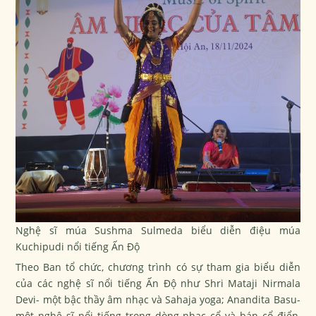
Nghệ sĩ múa Sushma Sulmeda biểu diễn
điệu múa
Kuchipudi nổi tiếng Ấn Độ
Theo Ban tổ chức, chương trình có sự tham gia biểu diễn
của các nghệ sĩ nổi tiếng Ấn Độ như Shri Mataji Nirmala
Devi- một bậc thầy âm nhạc và Sahaja yoga; Anandita Basu-
một nghệ sĩ nổi tiếng trong dòng nhạc cổ và bán cổ điển,