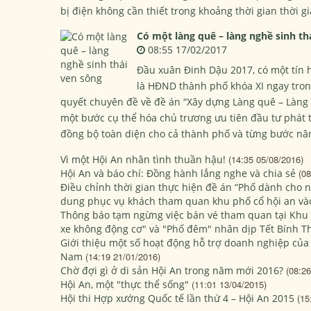
bị điện không cần thiết trong khoảng thời gian thời g
Có một làng quê – làng nghề sinh th
08:55 17/02/2017
Đầu xuân Đinh Dậu 2017, có một tín 
là HĐND thành phố khóa XI ngay tron
quyết chuyên đề về đề án “Xây dựng Làng quê – Làng 
một bước cụ thể hóa chủ trương ưu tiên đầu tư phát t
đồng bộ toàn diện cho cả thành phố và từng bước nâ
Vì một Hội An nhân tình thuần hậu!
(14:35 05/08/2016)
Hội An và báo chí: Đồng hành lắng nghe và chia sẻ
(08
Điều chỉnh thời gian thực hiện đề án “Phố dành cho n
dung phục vụ khách tham quan khu phố cổ hội an v
Thông báo tạm ngừng việc bán vé tham quan tại Khu 
xe không động cơ" và "Phố đêm" nhân dịp Tết Bính T
Giới thiệu một số hoạt động hỗ trợ doanh nghiệp của
Nam
(14:19 21/01/2016)
Chờ đợi gì ở di sản Hội An trong năm mới 2016?
(08:26
Hội An, một "thực thể sống"
(11:01 13/04/2015)
Hội thi Hợp xướng Quốc tế lần thứ 4 – Hội An 2015
(15