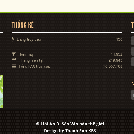
THỐNG KÊ
T
Đang truy cập
130
Hôm nay
14,952
Tháng hiện tại
219,943
Tổng lượt truy cập
76,507,768
N
© Hội An Di Sản Văn hóa thế giới
Design by
Thanh Son KBS