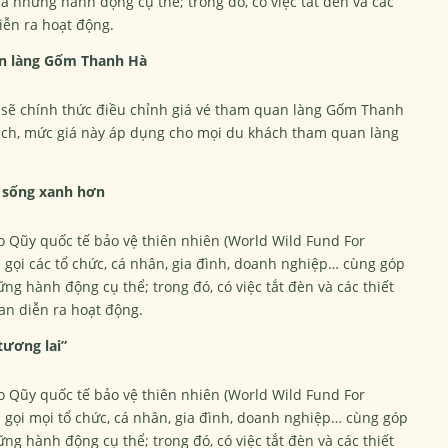
a những hành động cụ thể; trong đó, có việc tắt đèn và các
diễn ra hoạt động.
an làng Gốm Thanh Hà
 sẽ chính thức điều chỉnh giá vé tham quan làng Gốm Thanh
ách, mức giá này áp dụng cho mọi du khách tham quan làng
i sống xanh hơn
do Qũy quốc tế bảo vệ thiên nhiên (World Wild Fund For
 gọi các tổ chức, cá nhân, gia đình, doanh nghiệp… cùng góp
g hành động cụ thể; trong đó, có việc tắt đèn và các thiết
ian diễn ra hoạt động.
tương lai”
do Qũy quốc tế bảo vệ thiên nhiên (World Wild Fund For
 gọi mọi tổ chức, cá nhân, gia đình, doanh nghiệp… cùng góp
g hành động cụ thể; trong đó, có việc tắt đèn và các thiết