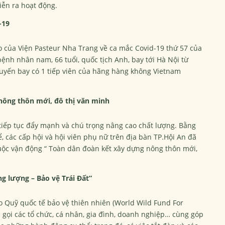
diễn ra hoạt động.
-19
o của Viện Pasteur Nha Trang về ca mắc Covid-19 thứ 57 của
bệnh nhân nam, 66 tuổi, quốc tịch Anh, bay tới Hà Nội từ
uyến bay có 1 tiếp viên của hãng hàng không Vietnam
nông thôn mới, đô thị văn minh
tiếp tục đẩy mạnh và chú trọng nâng cao chất lượng. Bằng
, các cấp hội và hội viên phụ nữ trên địa bàn TP.Hội An đã
uộc vận động “ Toàn dân đoàn kết xây dựng nông thôn mới,
ng lượng – Bảo vệ Trái Đất”
do Quỹ quốc tế bảo vệ thiên nhiên (World Wild Fund For
 gọi các tổ chức, cá nhân, gia đình, doanh nghiệp… cùng góp