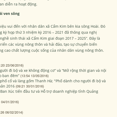
ian diễn ra hoạt động.
ái ven sông
hiệu vui đến với nhân dân xã Cẩm Kim bên kia sông Hoài. Đó
g kỳ họp thứ 3 nhiệm kỳ 2016 – 2021 đã thông qua nghị
nghề sinh thái xã Cẩm Kim giai đoạn 2017 – 2025”. Đây là
riển các vùng nông thôn và hải đảo, tạo sự chuyển biến
ng cao chất lượng cuộc sống của nhân dân vùng nông thôn.
:20 23/06/2016)
gười đi bộ và xe không động cơ” và “Mở rộng thời gian và nội
ào ban đêm”
(13:54 13/05/2016)
phố cổ và làng gốm Thanh Hà; "Phố dành cho người đi bộ và
hân 2016
(09:21 30/01/2016)
 Ban Xúc tiến đầu tư và Hỗ trợ doanh nghiệp tỉnh Quảng
 04/01/2016)
:26 06/02/2014)