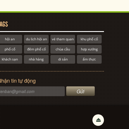
AGS
hội an
du lịch hội an
vé tham quan
khu phố cổ
phố cổ
đêm phố cổ
chùa cầu
hợp xướng
khách sạn
nhà hàng
di sản
ẩm thực
hận tin tự động