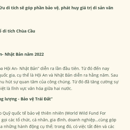
u di tích sẽ góp phần bảo vệ, phát huy giá trị di sản văn
 di tích Chùa Cầu
n- Nhật Bản năm 2022
a Hội An- Nhật Bản” diễn ra lần đầu tiên. Từ đó đến nay
quốc gia, cụ thể là Hội An và Nhật Bản diễn ra hằng năm. Sau
 thu hút sự quan tâm của công chúng. Từ đó đã tăng cường sự
iệt là lĩnh vực văn hóa giữa hai nước.
g lượng - Bảo vệ Trái Đất”
do Quỹ quốc tế bảo vệ thiên nhiên (World Wild Fund For
 gọi các tổ chức, cá nhân, gia đình, doanh nghiệp…cùng góp
a những hành động cụ thể; trong đó, có việc tắt đèn và các