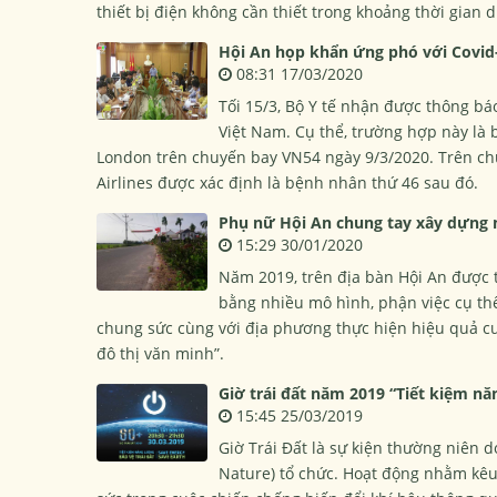
thiết bị điện không cần thiết trong khoảng thời gian 
Hội An họp khẩn ứng phó với Covid
08:31 17/03/2020
Tối 15/3, Bộ Y tế nhận được thông bá
Việt Nam. Cụ thể, trường hợp này là 
London trên chuyến bay VN54 ngày 9/3/2020. Trên ch
Airlines được xác định là bệnh nhân thứ 46 sau đó.
Phụ nữ Hội An chung tay xây dựng 
15:29 30/01/2020
Năm 2019, trên địa bàn Hội An được 
bằng nhiều mô hình, phận việc cụ thể
chung sức cùng với địa phương thực hiện hiệu quả c
đô thị văn minh”.
Giờ trái đất năm 2019 “Tiết kiệm nă
15:45 25/03/2019
Giờ Trái Đất là sự kiện thường niên 
Nature) tổ chức. Hoạt động nhằm kêu