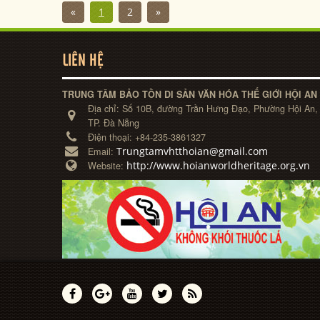
«
1
2
»
LIÊN HỆ
TRUNG TÂM BẢO TỒN DI SẢN VĂN HÓA THẾ GIỚI HỘI AN
Địa chỉ:
Số 10B, đường Trần Hưng Đạo, Phường Hội An,
TP. Đà Nẵng
Điện thoại:
+84-235-3861327
Trungtamvhtthoian@gmail.com
Email:
http://www.hoianworldheritage.org.vn
Website: