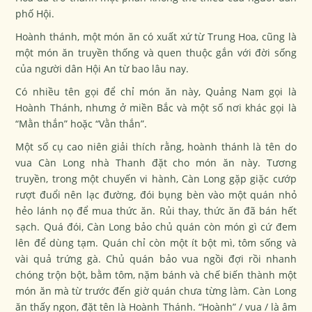
phố Hội.
Hoành thánh, một món ăn có xuất xứ từ Trung Hoa, cũng là
một món ăn truyền thống và quen thuộc gắn với đời sống
của người dân Hội An từ bao lâu nay.
Có nhiều tên gọi để chỉ món ăn này, Quảng Nam gọi là
Hoành Thánh, nhưng ở miền Bắc và một số nơi khác gọi là
“Mằn thắn” hoặc “Vằn thắn”.
Một số cụ cao niên giải thích rằng, hoành thánh là tên do
vua Càn Long nhà Thanh đặt cho món ăn này. Tương
truyền, trong một chuyến vi hành, Càn Long gặp giặc cướp
rượt đuổi nên lạc đường, đói bụng bèn vào một quán nhỏ
hẻo lánh nọ để mua thức ăn. Rủi thay, thức ăn đã bán hết
sạch. Quá đói, Càn Long bảo chủ quán còn món gì cứ đem
lên để dùng tạm. Quán chỉ còn một ít bột mì, tôm sống và
vài quả trứng gà. Chủ quán bảo vua ngồi đợi rồi nhanh
chóng trộn bột, bằm tôm, nặm bánh và chế biến thành một
món ăn mà từ trước đến giờ quán chưa từng làm. Càn Long
ăn thấy ngon, đặt tên là Hoành Thánh. “Hoành” / vua / là âm