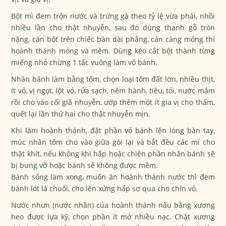
Bột mì đem trộn nước và trứng gà theo tỷ lệ vừa phải, nhồi
nhiều lần cho thật nhuyễn, sau đó dùng thanh gỗ tròn
nặng, cán bột trên chiếc bàn dài phẳng, cán càng mỏng thì
hoành thánh mỏng và mềm. Dùng kéo cắt bột thành từng
miếng nhỏ chừng 1 tấc vuông làm vỏ bánh.
Nhân bánh làm bằng tôm, chọn loại tôm đất lớn, nhiều thịt,
ít vỏ, vị ngọt, lột vỏ, rửa sạch, nêm hành, tiêu, tỏi, nước mắm
rồi cho vào cối giã nhuyễn, ướp thêm một ít gia vị cho thấm,
quết lại lần thứ hai cho thật nhuyễn mịn.
Khi làm hoành thánh, đặt phần vỏ bánh lên lòng bàn tay,
múc nhân tôm cho vào giữa gói lại và bắt đều các mí cho
thật khít, nếu không khi hấp hoặc chiên phần nhân bánh sẽ
bị bung vỡ hoặc bánh sẽ không được mềm.
Bánh sống làm xong, muốn ăn hoành thánh nước thì đem
bánh lót lá chuối, cho lên xửng hấp sơ qua cho chín vỏ.
Nước nhưn (nước nhân) của hoành thánh nấu bằng xương
heo được lựa kỹ, chọn phần ít mở nhiều nạc. Chặt xương