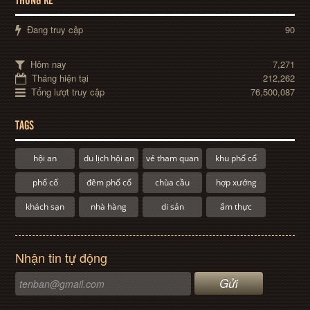
THỐNG KÊ
Đang truy cập
90
Hôm nay
7,271
Tháng hiện tại
212,262
Tổng lượt truy cập
76,500,087
TAGS
hội an
du lịch hội an
vé tham quan
khu phố cổ
phố cổ
đêm phố cổ
chùa cầu
hợp xướng
khách sạn
nhà hàng
di sản
ẩm thực
Nhận tin tự động