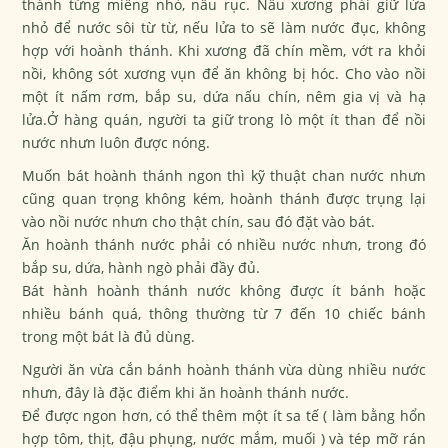
thành từng miếng nhỏ, nấu rục. Nấu xương phải giữ lửa
nhỏ để nước sôi từ từ, nếu lửa to sẽ làm nước đục, không
hợp với hoành thánh. Khi xương đã chín mềm, vớt ra khỏi
nồi, không sót xương vụn để ăn không bị hóc. Cho vào nồi
một ít nấm rơm, bắp su, dứa nấu chín, nêm gia vị và hạ
lửa.Ở hàng quán, người ta giữ trong lò một ít than để nồi
nước nhưn luôn được nóng.
Muốn bát hoành thánh ngon thì kỹ thuật chan nước nhưn
cũng quan trọng không kém, hoành thánh được trụng lại
vào nồi nước nhưn cho thật chín, sau đó đặt vào bát.
Ăn hoành thánh nước phải có nhiều nước nhưn, trong đó
bắp su, dứa, hành ngò phải đầy đủ.
Bát hành hoành thánh nước không được ít bánh hoặc
nhiều bánh quá, thông thường từ 7 đến 10 chiếc bánh
trong một bát là đủ dùng.
Người ăn vừa cắn bánh hoành thánh vừa dùng nhiều nước
nhưn, đây là đặc điểm khi ăn hoành thánh nước.
Để được ngon hơn, có thể thêm một ít sa tế ( làm bằng hổn
hợp tôm, thịt, đậu phụng, nước mắm, muối ) và tép mỡ rán