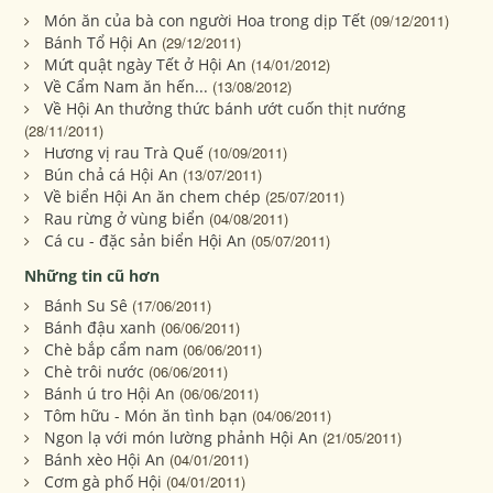
Món ăn của bà con người Hoa trong dịp Tết
(09/12/2011)
Bánh Tổ Hội An
(29/12/2011)
Mứt quật ngày Tết ở Hội An
(14/01/2012)
Về Cẩm Nam ăn hến...
(13/08/2012)
Về Hội An thưởng thức bánh ướt cuốn thịt nướng
(28/11/2011)
Hương vị rau Trà Quế
(10/09/2011)
Bún chả cá Hội An
(13/07/2011)
Về biển Hội An ăn chem chép
(25/07/2011)
Rau rừng ở vùng biển
(04/08/2011)
Cá cu - đặc sản biển Hội An
(05/07/2011)
Những tin cũ hơn
Bánh Su Sê
(17/06/2011)
Bánh đậu xanh
(06/06/2011)
Chè bắp cẩm nam
(06/06/2011)
Chè trôi nước
(06/06/2011)
Bánh ú tro Hội An
(06/06/2011)
Tôm hữu - Món ăn tình bạn
(04/06/2011)
Ngon lạ với món lường phảnh Hội An
(21/05/2011)
Bánh xèo Hội An
(04/01/2011)
Cơm gà phố Hội
(04/01/2011)