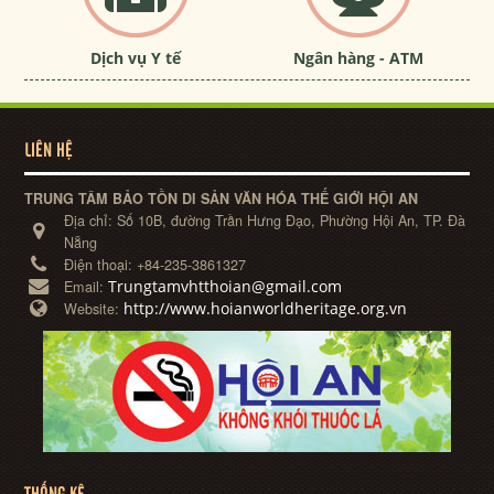
Dịch vụ Y tế
Ngân hàng - ATM
LIÊN HỆ
TRUNG TÂM BẢO TỒN DI SẢN VĂN HÓA THẾ GIỚI HỘI AN
Địa chỉ:
Số 10B, đường Trần Hưng Đạo, Phường Hội An, TP. Đà
Nẵng
Điện thoại:
+84-235-3861327
Trungtamvhtthoian@gmail.com
Email:
http://www.hoianworldheritage.org.vn
Website: