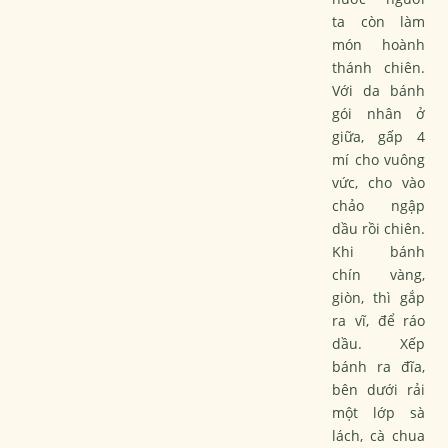
ta còn làm
món hoành
thánh chiên.
Với da bánh
gói nhân ở
giữa, gấp 4
mí cho vuông
vức, cho vào
chảo ngập
dầu rồi chiên.
Khi bánh
chín vàng,
giòn, thì gắp
ra vĩ, để ráo
dầu. Xếp
bánh ra đĩa,
bên dưới rải
một lớp sà
lách, cà chua