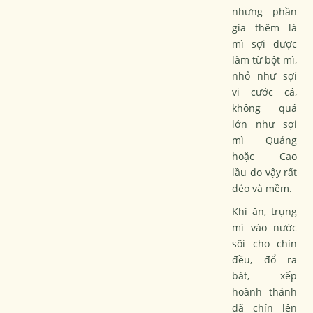
nhưng phần
gia thêm là
mì sợi được
làm từ bột mì,
nhỏ như sợi
vi cước cá,
không quá
lớn như sợi
mì Quảng
hoặc Cao
lầu do vậy rất
dẻo và mềm.
Khi ăn, trụng
mì vào nước
sôi cho chín
đều, đổ ra
bát, xếp
hoành thánh
đã chín lên