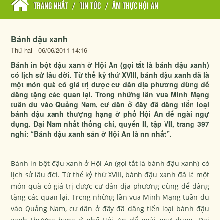
TRANG NHẤT
/
TIN TỨC
/
ẨM THỰC HỘI AN
Bánh đậu xanh
Thứ hai - 06/06/2011 14:16
Bánh in bột đậu xanh ở Hội An (gọi tắt là bánh đậu xanh)
có lịch sử lâu đời. Từ thế kỷ thứ XVIII, bánh đậu xanh đã là
một món quà có giá trị được cư dân địa phương dùng để
dâng tặng các quan lại. Trong những lần vua Minh Mạng
tuần du vào Quảng Nam, cư dân ở đây đã dâng tiến loại
bánh đậu xanh thượng hạng ở phố Hội An để ngài ngự
dụng. Đại Nam nhất thống chí, quyển II, tập VII, trang 397
nghi: “Bánh đậu xanh sản ở Hội An là nn nhất”.
Bánh in bột đậu xanh ở Hội An (gọi tắt là bánh đậu xanh) có
lịch sử lâu đời. Từ thế kỷ thứ XVIII, bánh đậu xanh đã là một
món quà có giá trị được cư dân địa phương dùng để dâng
tặng các quan lại. Trong những lần vua Minh Mạng tuần du
vào Quảng Nam, cư dân ở đây đã dâng tiến loại bánh đậu
xanh thượng hạng ở phố Hội An để ngài ngự dụng. Đại