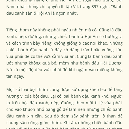
Nam nhất thống chí, quyển II, tập VII, trang 397 nghi: “Bánh
đậu xanh sản ở Hội An là ngon nhất”.
Tiếng thơm này không phải ngẫu nhiên mà có. Cũng là đậu
xanh, nếp, đường, nhưng chiếc bánh ở Hội An có hương vị
và cách trình bày riêng, không giống ở các nơi khác. Những
chiếc bánh đậu xanh ở đây có dáng tròn hoặc vuông, lớn
vừa phải để có thể vừa cầm vừa ăn. Cũng là bánh đậu xanh
ướt nhưng không quá bở, mềm như bánh đậu Hải Dương.
Nó có một độ dẻo vừa phải để khi ngậm vào miệng không
tan ngay.
Một số loại bột thơm cũng được sử dụng khéo léo để tăng
hương vị của bột đậu. Lại có loại bánh đậu xanh khô. Người
ta trộn bột đậu xanh, nếp, đường theo một tỉ lệ vừa phải,
cho vào khuôn nhỏ bằng gỗ để làm nên những chiếc bánh
đậu xanh xin xắn. Sau đó đem sấy bánh trên lò than để
chúng săn cứng, giòn, thơm. Khi ăn, những chiếc bánh đậu