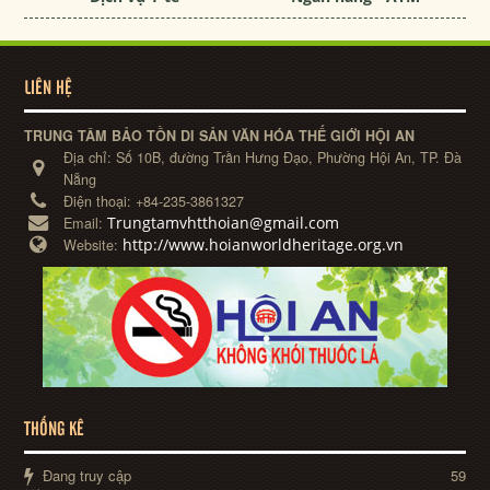
LIÊN HỆ
TRUNG TÂM BẢO TỒN DI SẢN VĂN HÓA THẾ GIỚI HỘI AN
Địa chỉ:
Số 10B, đường Trần Hưng Đạo, Phường Hội An, TP. Đà
Nẵng
Điện thoại:
+84-235-3861327
Trungtamvhtthoian@gmail.com
Email:
http://www.hoianworldheritage.org.vn
Website:
THỐNG KÊ
Đang truy cập
59