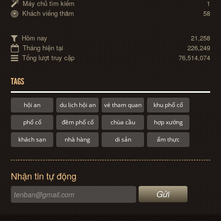
Máy chủ tìm kiếm
1
Khách viếng thăm
58
Hôm nay
21,258
Tháng hiện tại
226,249
Tổng lượt truy cập
76,514,074
TAGS
hội an
du lịch hội an
vé tham quan
khu phố cổ
phố cổ
đêm phố cổ
chùa cầu
hợp xướng
khách sạn
nhà hàng
di sản
ẩm thực
Nhận tin tự động