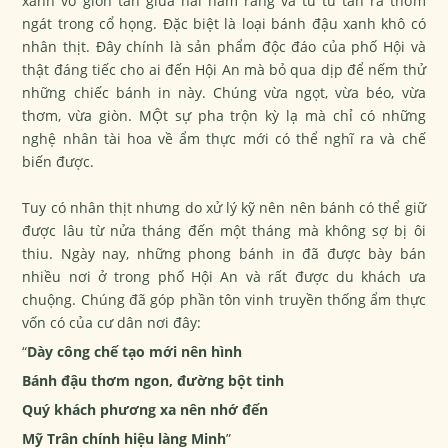
xanh vỡ giòn tan giữa hai hàm răng và từ từ tan ra thơm
ngát trong cổ họng. Đặc biệt là loại bánh đậu xanh khô có
nhân thịt. Đây chính là sản phẩm độc đáo của phố Hội và
thật đáng tiếc cho ai đến Hội An mà bỏ qua dịp để nếm thử
những chiếc bánh in này. Chúng vừa ngọt, vừa béo, vừa
thơm, vừa giòn. MỘt sự pha trộn kỳ lạ mà chỉ có những
nghệ nhân tài hoa về ẩm thực mới có thể nghĩ ra và chế
biến được.
Tuy có nhân thịt nhưng do xử lý kỹ nên nên bánh có thể giữ
được lâu từ nửa tháng đến một tháng mà không sợ bị ôi
thiu. Ngày nay, những phong bánh in đã được bày bán
nhiều nơi ở trong phố Hội An và rất được du khách ưa
chuộng. Chúng đã góp phần tôn vinh truyền thống ẩm thực
vốn có của cư dân nơi đây:
“
Dày công chế tạo mới nên hình
Bánh đậu thơm ngon, đường bột tinh
Quý khách phương xa nên nhớ đến
Mỹ Trân chính hiệu làng Minh
”