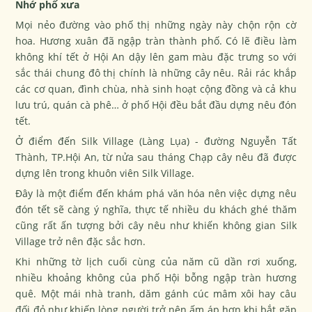
Nhớ phố xưa
Mọi nẻo đường vào phố thị những ngày này chộn rộn cờ
hoa. Hương xuân đã ngập tràn thành phố. Có lẽ điều làm
không khí tết ở Hội An dậy lên gam màu đặc trưng so với
sắc thái chung đô thị chính là những cây nêu. Rải rác khắp
các cơ quan, đình chùa, nhà sinh hoạt cộng đồng và cả khu
lưu trú, quán cà phê… ở phố Hội đều bắt đầu dựng nêu đón
tết.
Ở điểm đến Silk Village (Làng Lụa) - đường Nguyễn Tất
Thành, TP.Hội An, từ nửa sau tháng Chạp cây nêu đã được
dựng lên trong khuôn viên Silk Village.
Đây là một điểm đến khám phá văn hóa nên việc dựng nêu
đón tết sẽ càng ý nghĩa, thực tế nhiều du khách ghé thăm
cũng rất ấn tượng bởi cây nêu như khiến không gian Silk
Village trở nên đặc sắc hơn.
Khi những tờ lịch cuối cùng của năm cũ dần rơi xuống,
nhiều khoảng không của phố Hội bỗng ngập tràn hương
quê. Một mái nhà tranh, dăm gánh cúc mâm xôi hay câu
đối đỏ như khiến lòng người trở nên ấm áp hơn khi bắt gặp