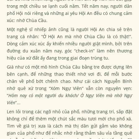
trong một chiều se lạnh cuối năm. Tết năm nay, người dân
phố Hội nói riêng và những ai yêu Hội An đều có chung cảm
xúc: nhớ Chùa Cầu.
Một nghệ sĩ nhiếp ảnh cũng là người Hội An chia sẻ trên
trang cá nhân: “Ở Hội An mà nhớ Chùa Cầu là có thật!”.
Dòng cảm xúc xúc ấy khiến nhiều người giật mình, bởi trên
đường du xuân năm nay, góc “check-in” làm nên thương
hiệu của xứ đất ấy đang trong giai đoạn trùng tu.
Giá như có một mô hình Chùa Câu bằng tre được dựng lên
bên cạnh, để những thao thiết nhớ vơi đi, để mỗi bước
chân về phố bớt chênh chao. Như cái cách Nguyễn Bính
nhớ quê xứ trong “Xóm Ngự Viên” vẫn còn nguyên vẹn:
“
Hôm nay có một người du khách/ Ở Ngự Viên mà nhớ Ngự
Viên
”...
Len lỏi trong các ngõ nhỏ của phố, những trang trí, sắp đặt
không chỉ để thêm một chút sắc màu tươi mới cho phố xá.
Tìm về giá trị xưa là cách mà thị dân gửi gắm vào không
gian của phố như để nhắc nhớ rằng thẳm sâu vỉa tầng quê