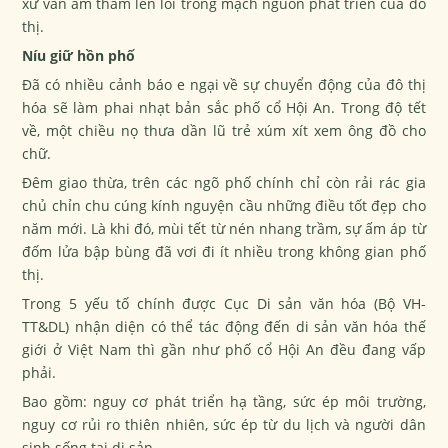
xứ vẫn âm thầm len lỏi trong mạch nguồn phát triển của đô
thị.
Níu giữ hồn phố
Đã có nhiều cảnh báo e ngại về sự chuyển động của đô thị
hóa sẽ làm phai nhạt bản sắc phố cổ Hội An. Trong độ tết
về, một chiều nọ thưa dần lũ trẻ xúm xít xem ông đồ cho
chữ.
Đêm giao thừa, trên các ngõ phố chính chỉ còn rải rác gia
chủ chỉn chu cúng kính nguyện cầu những điều tốt đẹp cho
năm mới. Là khi đó, mùi tết từ nén nhang trầm, sự ấm áp từ
đốm lửa bập bùng đã vơi đi ít nhiều trong không gian phố
thị.
Trong 5 yếu tố chính được Cục Di sản văn hóa (Bộ VH-
TT&DL) nhận diện có thể tác động đến di sản văn hóa thế
giới ở Việt Nam thì gần như phố cổ Hội An đều đang vấp
phải.
Bao gồm: nguy cơ phát triển hạ tầng, sức ép môi trường,
nguy cơ rủi ro thiên nhiên, sức ép từ du lịch và người dân
sinh sống tại di sản.