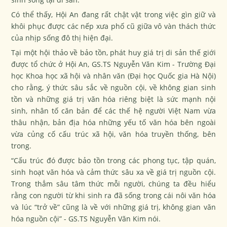
Có thể thấy, Hội An đang rất chật vật trong việc gìn giữ và
khôi phục được các nếp xưa phố cũ giữa vô vàn thách thức
của nhịp sống đô thị hiện đại.
Tại một hội thảo về bảo tồn, phát huy giá trị di sản thế giới
được tổ chức ở Hội An, GS.TS Nguyễn Văn Kim - Trường Đại
học Khoa học xã hội và nhân văn (Đại học Quốc gia Hà Nội)
cho rằng, ý thức sâu sắc về nguồn cội, về không gian sinh
tồn và những giá trị văn hóa riêng biệt là sức mạnh nội
sinh, nhân tố căn bản để các thế hệ người Việt Nam vừa
thâu nhận, bản địa hóa những yếu tố văn hóa bên ngoài
vừa củng cố cấu trúc xã hội, văn hóa truyền thống, bên
trong.
“Cấu trúc đó được bảo tồn trong các phong tục, tập quán,
sinh hoạt văn hóa và cảm thức sâu xa về giá trị nguồn cội.
Trong thẳm sâu tâm thức mỗi người, chúng ta đều hiểu
rằng con người từ khi sinh ra đã sống trong cái nôi văn hóa
và lúc “trở về” cũng là về với những giá trị, không gian văn
hóa nguồn cội” - GS.TS Nguyễn Văn Kim nói.