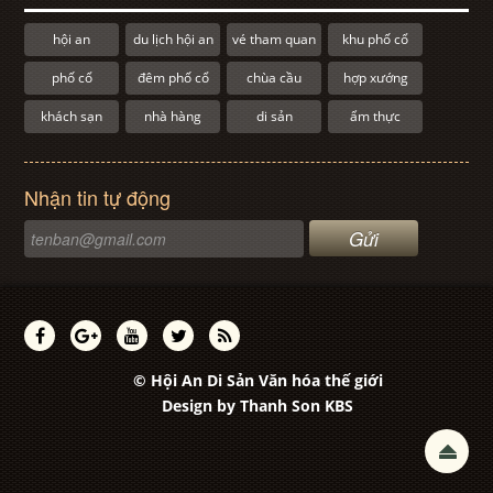
hội an
du lịch hội an
vé tham quan
khu phố cổ
phố cổ
đêm phố cổ
chùa cầu
hợp xướng
khách sạn
nhà hàng
di sản
ẩm thực
Nhận tin tự động
© Hội An Di Sản Văn hóa thế giới
Design by
Thanh Son KBS