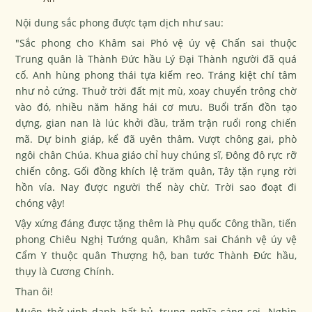
Nội dung sắc phong được tạm dịch như sau:
"Sắc phong cho Khâm sai Phó vệ úy vệ Chấn sai thuộc
Trung quân là Thành Đức hầu Lý Đại Thành người đã quá
cố. Anh hùng phong thái tựa kiếm reo. Tráng kiệt chí tâm
như nỏ cứng. Thuở trời đất mịt mù, xoay chuyển trông chờ
vào đó, nhiều năm hăng hái cơ mưu. Buổi trấn đồn tạo
dựng, gian nan là lúc khởi đầu, trăm trận ruổi rong chiến
mã. Dự binh giáp, kể đã uyên thâm. Vượt chông gai, phò
ngôi chân Chúa. Khua giáo chỉ huy chúng sĩ, Đông đô rực rỡ
chiến công. Gối đồng khích lệ trăm quân, Tây tặn rụng rời
hồn vía. Nay được người thế này chừ. Trời sao đoạt đi
chóng vậy!
Vậy xứng đáng được tặng thêm là Phụ quốc Công thần, tiến
phong Chiêu Nghị Tướng quân, Khâm sai Chánh vệ úy vệ
Cẩm Y thuộc quân Thượng hộ, ban tước Thành Đức hầu,
thụy là Cương Chính.
Than ôi!
Muôn thở vinh danh bất hủ, trung nghĩa sáng soi. Nghìn