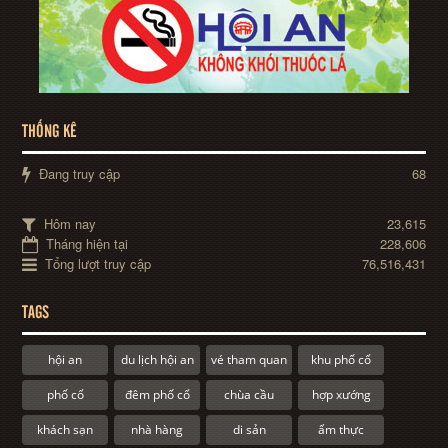
THỐNG KÊ
Đang truy cập
68
Hôm nay
23,615
Tháng hiện tại
228,606
Tổng lượt truy cập
76,516,431
TAGS
hội an
du lịch hội an
vé tham quan
khu phố cổ
phố cổ
đêm phố cổ
chùa cầu
hợp xướng
khách sạn
nhà hàng
di sản
ẩm thực