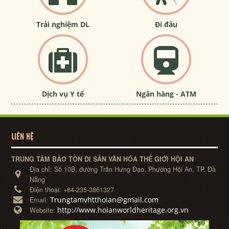
Trải nghiệm DL
Đi đâu
Dịch vụ Y tế
Ngân hàng - ATM
LIÊN HỆ
TRUNG TÂM BẢO TỒN DI SẢN VĂN HÓA THẾ GIỚI HỘI AN
Địa chỉ:
Số 10B, đường Trần Hưng Đạo, Phường Hội An, TP. Đà
Nẵng
Điện thoại:
+84-235-3861327
Trungtamvhtthoian@gmail.com
Email:
http://www.hoianworldheritage.org.vn
Website: