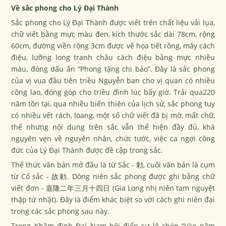
Về sắc phong cho Lý Đại Thành
Sắc phong cho Lý Đại Thành được viết trên chất liệu vải lụa,
chữ viết bằng mực màu đen, kích thước sắc dài 78cm, rộng
60cm, đường viền rộng 3cm được vẽ họa tiết rồng, mây cách
điệu, lưỡng long tranh châu cách điệu bằng mực nhiều
màu, đóng dấu ấn “Phong tặng chi bảo”. Đây là sắc phong
của vị vua đầu tiên triều Nguyễn ban cho vị quan có nhiều
công lao, đóng góp cho triều đình lúc bấy giờ. Trải qua220
năm tồn tại, qua nhiều biến thiên của lịch sử, sắc phong tuy
có nhiều vết rách, loang, một số chữ viết đã bị mờ, mất chữ,
thế nhưng nội dung trên sắc vẫn thể hiện đầy đủ, khá
nguyên vẹn về nguyên nhân, chức tước, việc ca ngợi công
đức của Lý Đại Thành được đề cập trong sắc.
Thể thức văn bản mở đầu là từ Sắc - 勅, cuối văn bản là cụm
từ Cố sắc - 故勅. Dòng niên sắc phong được ghi bằng chữ
viết đơn - 嘉隆二年三月十四日 (Gia Long nhị niên tam nguyệt
thập tứ nhật). Đây là điểm khác biệt so với cách ghi niên đại
trong các sắc phong sau này.
Trong Khâm định Đại Nam hội điển sự lệ chép “Vào năm