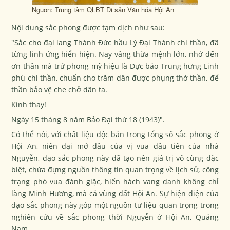
Nguồn: Trung tâm QLBT Di sản Văn hóa Hội An
Nội dung sắc phong được tạm dịch như sau:
"Sắc cho đại lang Thành Đức hầu Lý Đại Thành chi thần, đã
từng linh ứng hiển hiện. Nay vâng thừa mệnh lớn, nhớ đến
ơn thần mà trứ phong mỹ hiệu là Dực bảo Trung hưng Linh
phù chi thần, chuẩn cho trăm dân được phụng thờ thần, để
thần bảo vệ che chở dân ta.
Kính thay!
Ngày 15 tháng 8 năm Bảo Đại thứ 18 (1943)".
Có thể nói, với chất liệu độc bản trong tổng số sắc phong ở
Hội An, niên đại mở đầu của vị vua đầu tiên của nhà
Nguyễn, đạo sắc phong này đã tạo nên giá trị vô cùng đặc
biệt, chứa đựng nguồn thông tin quan trọng về lịch sử, công
trạng phò vua đánh giặc, hiển hách vang danh không chỉ
làng Minh Hương, mà cả vùng đất Hội An. Sự hiện diện của
đạo sắc phong này góp một nguồn tư liệu quan trọng trong
nghiên cứu về sắc phong thời Nguyễn ở Hội An, Quảng
Nam.