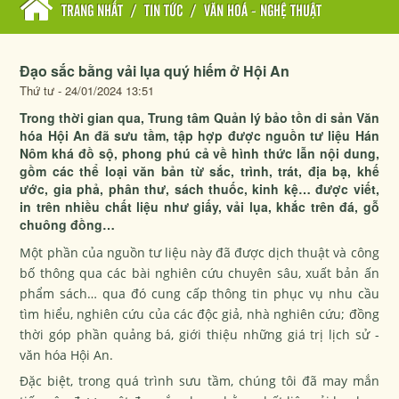
TRANG NHẤT
/
TIN TỨC
/
VĂN HOÁ - NGHỆ THUẬT
Đạo sắc bằng vải lụa quý hiếm ở Hội An
Thứ tư - 24/01/2024 13:51
Trong thời gian qua, Trung tâm Quản lý bảo tồn di sản Văn
hóa Hội An đã sưu tầm, tập hợp được nguồn tư liệu Hán
Nôm khá đồ sộ, phong phú cả về hình thức lẫn nội dung,
gồm các thể loại văn bản từ sắc, trình, trát, địa bạ, khế
ước, gia phả, phân thư, sách thuốc, kinh kệ… được viết,
in trên nhiều chất liệu như giấy, vải lụa, khắc trên đá, gỗ
chuông đồng…
Một phần của nguồn tư liệu này đã được dịch thuật và công
bố thông qua các bài nghiên cứu chuyên sâu, xuất bản ấn
phẩm sách… qua đó cung cấp thông tin phục vụ nhu cầu
tìm hiểu, nghiên cứu của các độc giả, nhà nghiên cứu; đồng
thời góp phần quảng bá, giới thiệu những giá trị lịch sử -
văn hóa Hội An.
Đặc biệt, trong quá trình sưu tầm, chúng tôi đã may mắn