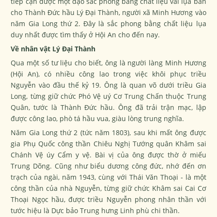
tiếp cận được một đạo sắc phong bằng chất liệu vải lụa ban
cho Thành Đức hầu Lý Đại Thành, người xã Minh Hương vào
năm Gia Long thứ 2. Đây là sắc phong bằng chất liệu lụa
duy nhất được tìm thấy ở Hội An cho đến nay.
Về nhân vật Lý Đại Thành
Qua một số tư liệu cho biết, ông là người làng Minh Hương
(Hội An), có nhiều công lao trong việc khôi phục triều
Nguyễn vào đầu thế kỷ 19. Ông là quan võ dưới triều Gia
Long, từng giữ chức Phó Vệ uý Cơ Trung Chấn thuộc Trung
Quân, tước là Thành Đức hầu. Ông đã trải trận mạc, lập
được công lao, phò tá hầu vua, giàu lòng trung nghĩa.
Năm Gia Long thứ 2 (tức năm 1803), sau khi mất ông được
gia Phụ Quốc công thần Chiêu Nghị Tướng quân Khâm sai
Chánh Vệ úy Cẩm y vệ. Bài vị của ông được thờ ở miếu
Trung Dõng. Cũng như biểu dương công đức, nhớ đến ơn
trạch của ngài, năm 1943, cùng với Thái Văn Thoại - là một
công thần của nhà Nguyễn, từng giữ chức Khâm sai Cai Cơ
Thoại Ngọc hầu, được triều Nguyễn phong nhân thần với
tước hiệu là Dực bảo Trung hưng Linh phù chi thần.