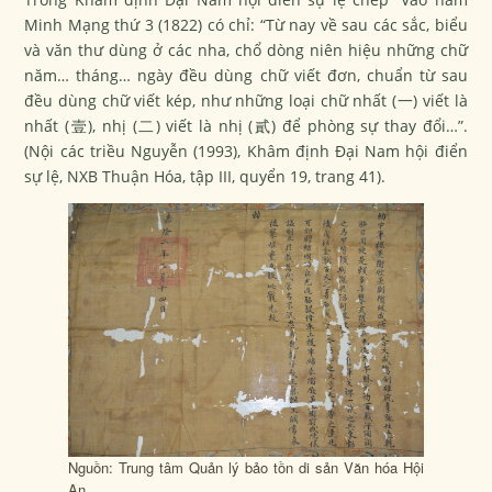
Minh Mạng thứ 3 (1822) có chỉ:
“Từ nay về sau các sắc, biểu
và văn thư dùng ở các nha, chổ dòng niên hiệu những chữ
năm… tháng… ngày đều dùng chữ viết đơn, chuẩn từ sau
đều dùng chữ viết kép, như những loại chữ nhất (一) viết là
nhất (壹), nhị (二) viết là nhị (貳) để phòng sự thay đổi…”
.
(Nội các triều Nguyễn (1993), Khâm định Đại Nam hội điển
sự lệ, NXB Thuận Hóa, tập III, quyển 19, trang 41).
Nguồn: Trung tâm Quản lý bảo tồn di sản Văn hóa Hội
An