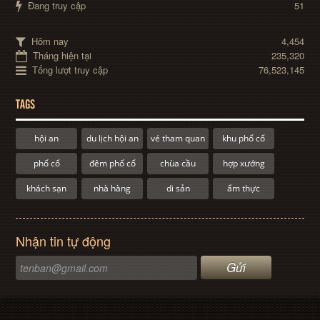
Đang truy cập
51
Hôm nay
4,454
Tháng hiện tại
235,320
Tổng lượt truy cập
76,523,145
TAGS
hội an
du lịch hội an
vé tham quan
khu phố cổ
phố cổ
đêm phố cổ
chùa cầu
hợp xướng
khách sạn
nhà hàng
di sản
ẩm thực
Nhận tin tự động