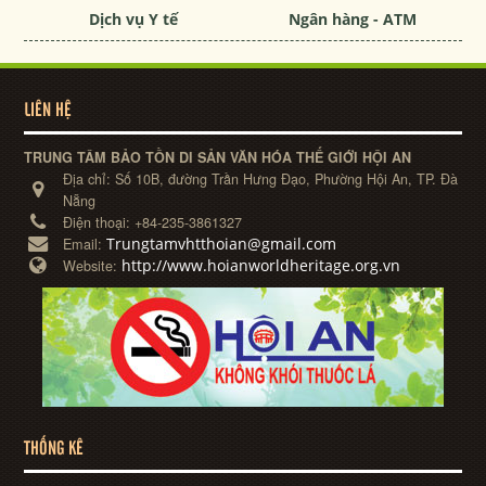
Dịch vụ Y tế
Ngân hàng - ATM
LIÊN HỆ
TRUNG TÂM BẢO TỒN DI SẢN VĂN HÓA THẾ GIỚI HỘI AN
Địa chỉ:
Số 10B, đường Trần Hưng Đạo, Phường Hội An, TP. Đà
Nẵng
Điện thoại:
+84-235-3861327
Trungtamvhtthoian@gmail.com
Email:
http://www.hoianworldheritage.org.vn
Website:
THỐNG KÊ