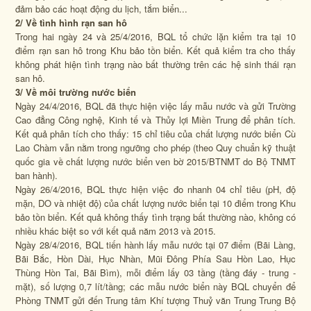
đảm bảo các hoạt động du lịch, tắm biển...
2/ Về tình hình rạn san hô
Trong hai ngày 24 và 25/4/2016, BQL tổ chức lặn kiểm tra tại 10
điểm rạn san hô trong Khu bảo tồn biển. Kết quả kiểm tra cho thấy
không phát hiện tình trạng nào bất thường trên các hệ sinh thái rạn
san hô.
3/ Về môi trường nước biển
Ngày 24/4/2016, BQL đã thực hiện việc lấy mẫu nước và gửi Trường
Cao đẳng Công nghệ, Kinh tế và Thủy lợi Miền Trung để phân tích.
Kết quả phân tích cho thấy: 15 chỉ tiêu của chất lượng nước biển Cù
Lao Chàm vẫn nằm trong ngưỡng cho phép
(theo
Quy chuẩn kỹ thuật
quốc gia về chất lượng nước biển ven bờ 2015/BTNMT do Bộ TNMT
ban hành).
Ngày 26/4/2016, BQL thực hiện việc đo nhanh 04 chỉ tiêu
(pH, độ
mặn, DO và nhiệt độ)
của chất lượng nước biển tại 10 điểm trong Khu
bảo tồn biển. Kết quả không thấy tình trạng bất thường nào, không có
nhiều khác biệt so với kết quả năm 2013 và 2015.
Ngày 28/4/2016, BQL tiến hành lấy mẫu nước tại 07 điểm (Bãi Làng,
Bãi Bắc, Hòn Dài, Hục Nhàn, Mũi Đông Phía Sau Hòn Lao, Hục
Thùng Hòn Tai, Bãi Bìm), mỗi điểm lấy 03 tầng (tầng đáy - trung -
mặt), số lượng 0,7 lít/tầng; các mẫu nước biển này BQL chuyển để
Phòng TNMT gửi đến Trung tâm Khí tượng Thuỷ văn Trung Trung Bộ