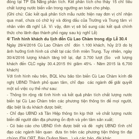
đóng tại TP Đà Nẵng phân tích. Kết phân tích cho thấy 15 chỉ tiêu
chất lượng nước biển vẫn trong ngưỡng an toàn cho phép.
(Ghi chú: Các kết quả phân tích mẫu nước hiện nay đơn vị chỉ nhận
qua mail, chưa có chữ ký và đóng dấu của Trường và Trung tâm vì
nhân viên đã nghỉ Lễ. Vì vậy, đơn vị sẽ bổ sung các kết quả chính
thức cho lãnh đạo thành phố ngay sau kỳ nghỉ Lễ)
4/ Tình hình khách du lịch đến Cù Lao Chàm trong dịp Lễ 30.4
Ngày 29/4/2016 Cù Lao Chàm chỉ đón 1.100 khách, hủy 2/3 do bị
ảnh hưởng tình hình cá chết tại các tỉnh miền Trung. Tuy nhiên, ngày
30/4/2016 lượng khách tăng trở lại, đạt 3.700 lượt
(So với lượng
khách đến CLC ngày 30.4.2015 thì giảm 45% - Năm 2015 là 6,700
khách)
Với tình hình nêu trên, BQL khu bảo tồn biển Cù Lao Chàm kính đề
nghị UBND Thành phố quan tâm, chỉ đạo các ngành để giải quyết
một số việc cụ thể như sau:
- Thông tin rộng rãi tình hình và kết quả phân tích chất lượng nước
biển tại Cù Lao Chàm trên các phương tiện thông tin để mọi người,
đặc biệt là du khách được biết;
- Chỉ đạo UBND xã Tân Hiệp thông tin kịp thời về chất lượng nước
biển để người dân địa phương ổn định và yên tâm sản xuất;
- Có báo cáo cho UBND tỉnh được biết và đề nghị UBND tỉnh chỉ
đạo các ngành liên quan đưa tin trên các phương tiện thông tin đại
chúng (Đài QRT, Báo Quảng Nam...) và các báo, đài khác.