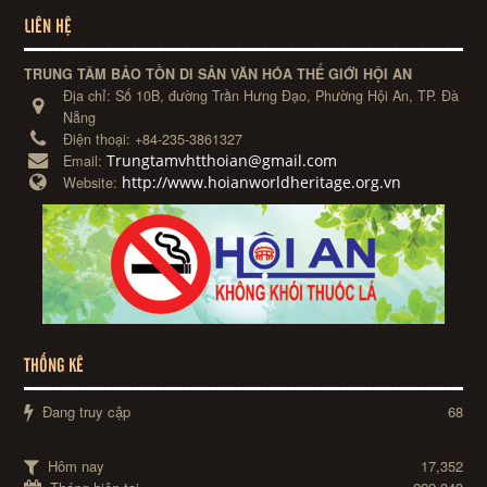
LIÊN HỆ
TRUNG TÂM BẢO TỒN DI SẢN VĂN HÓA THẾ GIỚI HỘI AN
Địa chỉ:
Số 10B, đường Trần Hưng Đạo, Phường Hội An, TP. Đà
Nẵng
Điện thoại:
+84-235-3861327
Trungtamvhtthoian@gmail.com
Email:
http://www.hoianworldheritage.org.vn
Website:
THỐNG KÊ
Đang truy cập
68
Hôm nay
17,352