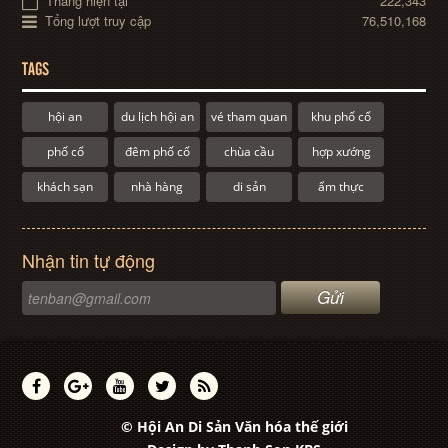
Tháng hiện tại
222,343
Tổng lượt truy cập
76,510,168
TAGS
hội an
du lịch hội an
vé tham quan
khu phố cổ
phố cổ
đêm phố cổ
chùa cầu
hợp xướng
khách sạn
nhà hàng
di sản
ẩm thực
Nhận tin tự động
© Hội An Di Sản Văn hóa thế giới