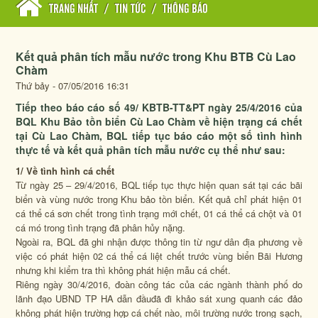
TRANG NHẤT
/
TIN TỨC
/
THÔNG BÁO
Kết quả phân tích mẫu nước trong Khu BTB Cù Lao
Chàm
Thứ bảy - 07/05/2016 16:31
Tiếp theo báo cáo số 49/ KBTB-TT&PT ngày 25/4/2016 của
BQL Khu Bảo tồn biển Cù Lao Chàm về hiện trạng cá chết
tại Cù Lao Chàm, BQL tiếp tục báo cáo một số tình hình
thực tế và kết quả phân tích mẫu nước cụ thể như sau:
1/ Về tình hình cá chết
Từ ngày 25 – 29/4/2016, BQL tiếp tục thực hiện quan sát tại các bãi
biển và vùng nước trong Khu bảo tồn biển. Kết quả chỉ phát hiện 01
cá thể cá sơn chết trong tình trạng mới chết, 01 cá thể cá chột và 01
cá mó trong tình trạng đã phân hủy nặng.
Ngoài ra, BQL đã ghi nhận được thông tin từ ngư dân địa phương về
việc có phát hiện 02 cá thể cá liệt chết trước vùng biển Bãi Hương
nhưng khi kiểm tra thì không phát hiện mẫu cá chết.
Riêng ngày 30/4/2016, đoàn công tác của các ngành thành phố do
lãnh đạo UBND TP HA dẫn đầuđã đi khảo sát xung quanh các đảo
không phát hiện trường hợp cá chết nào, môi trường nước trong sạch,