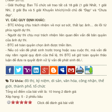
- Giải thưởng: Ban Tổ chức sẽ trao tất cả 18 giải (1 giải Nhất, 1 giải
Nhì, 2 giải Ba và 5 giải Khuyến khích)/mỗi chủ đề “Đẹp” và “Chưa
đẹp”.
VI. CÁC QUY ĐỊNH KHÁC:
- BTC không chịu trách nhiệm về mọi sơ sót, thất lạc ảnh… do lỗi từ
phía người dự thi.
- Người dự thi chịu mọi trách nhiệm liên quan đến vấn đề bản quyền
của ảnh dự thi.
- BTC sẽ toàn quyền chọn ảnh được triển lãm.
- Nếu có vấn đề phát sinh trước trong hoặc sau cuộc thi, mà vấn đề
này nằm ngoài quy định của thể lệ, thì BTC sẽ giữ toàn quyền thảo
luận để đưa ra quyết định xử lý vấn đề phát sinh đó./.
Từ khóa:
đô thị
,
kỷ niệm
,
di sản
,
văn hóa
,
công nhận
,
thế
giới
,
thành phố
,
tổ chức
Tổng số điểm của bài viết là: 10 trong 2 đánh giá
Xếp hạng:
5
-
2
phiếu bầu
Click để đánh giá bài viết