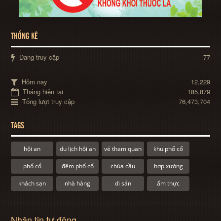
THỐNG KÊ
Đang truy cập
77
Hôm nay
12,229
Tháng hiện tại
185,879
Tổng lượt truy cập
76,473,704
TAGS
hội an
du lịch hội an
vé tham quan
khu phố cổ
phố cổ
đêm phố cổ
chùa cầu
hợp xướng
khách sạn
nhà hàng
di sản
ẩm thực
Nhận tin tự động