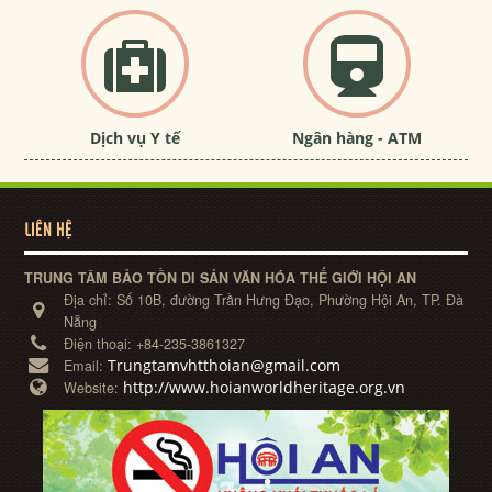
Dịch vụ Y tế
Ngân hàng - ATM
LIÊN HỆ
TRUNG TÂM BẢO TỒN DI SẢN VĂN HÓA THẾ GIỚI HỘI AN
Địa chỉ:
Số 10B, đường Trần Hưng Đạo, Phường Hội An, TP. Đà
Nẵng
Điện thoại:
+84-235-3861327
Trungtamvhtthoian@gmail.com
Email:
http://www.hoianworldheritage.org.vn
Website: