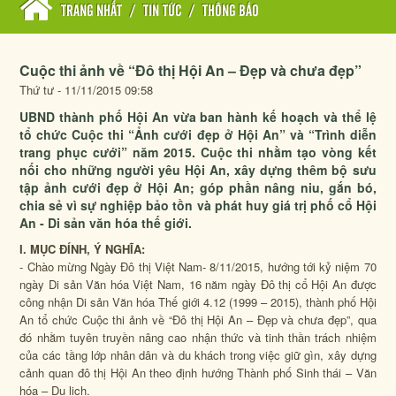
TRANG NHẤT
/
TIN TỨC
/
THÔNG BÁO
Cuộc thi ảnh về “Đô thị Hội An – Đẹp và chưa đẹp”
Thứ tư - 11/11/2015 09:58
UBND thành phố Hội An vừa ban hành kế hoạch và thể lệ
tổ chức Cuộc thi “Ảnh cưới đẹp ở Hội An” và “Trình diễn
trang phục cưới” năm 2015. Cuộc thi nhằm tạo vòng kết
nối cho những người yêu Hội An, xây dựng thêm bộ sưu
tập ảnh cưới đẹp ở Hội An; góp phần nâng niu, gắn bó,
chia sẻ vì sự nghiệp bảo tồn và phát huy giá trị phố cổ Hội
An - Di sản văn hóa thế giới.
I. MỤC ĐÍNH, Ý NGHĨA:
- Chào mừng Ngày Đô thị Việt Nam- 8/11/2015, hướng tới kỷ niệm 70
ngày Di sản Văn hóa Việt Nam, 16 năm ngày Đô thị cổ Hội An được
công nhận Di sản Văn hóa Thế giới 4.12 (1999 – 2015), thành phố Hội
An tổ chức Cuộc thi ảnh về “Đô thị Hội An – Đẹp và chưa đẹp”, qua
đó nhằm tuyên truyền nâng cao nhận thức và tinh thần trách nhiệm
của các tầng lớp nhân dân và du khách trong việc giữ gìn, xây dựng
cảnh quan đô thị Hội An theo định hướng Thành phố Sinh thái – Văn
hóa – Du lịch.