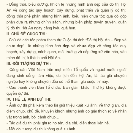
- Đồng thời, biểu dương, khích lệ những hình ảnh đẹp của đô thị Hội
An về công tác quy hoạch, xây dựng, phát triển và quản lý đô thị;
đồng thời phê phán những hình ảnh, biểu hiện chưa tốt; qua đó góp
phần đưa ra những chính sách, những biện pháp tuyên truyền, quản
lý đô thị Hội An ngày càng hiệu quả hơn.
II. CHỦ ĐỀ CUỘC THI:
- Chủ đề các tác phẩm tham dự Cuộc thi ảnh “Đô thị Hội An – Đẹp và
chưa đẹp” là những hình ảnh
đẹp
và
chưa đẹp
về công tác quy
hoạch, xây dựng, cảnh quan, môi trường và nếp ứng xử văn hóa, văn
minh đô thị ở thành phố Hội An.
III. ĐỐI TƯỢNG DỰ THI:
- Công dân Việt Nam trên mọi miền Tổ quốc và người nước ngoài
đang sinh sống, làm việc, du lịch đến Hội An, là tác giả chuyên
nghiệp hay không chuyên đều có thể tham gia cuộc thi này.
- Các thành viên Ban Tổ chức, Ban giám khảo, Thư ký không được
quyền dự thi.
IV. THỂ LỆ ẢNH DỰ THI:
- Ảnh dự thi phải kèm theo lời giới thiệu xuất xứ ảnh: về thời gian, địa
điểm chụp, chủ đề, khuyến khích những ảnh có giải thích rõ về nhân
vật trong ảnh, bối cảnh chụp…
- Tác giả dự thi phải ghi rõ họ tên, địa chỉ, điện thoại liên hệ.
- Mỗi đối tượng dự thi không quá 10 ảnh.