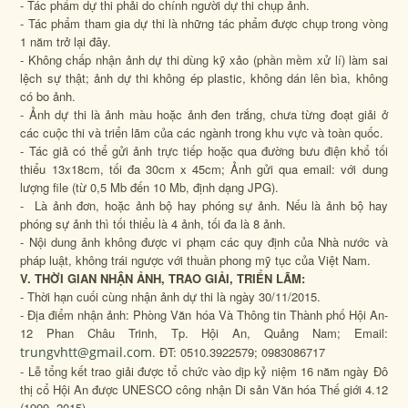
- Tác phẩm dự thi phải do chính người dự thi chụp ảnh.
- Tác phẩm tham gia dự thi là những tác phẩm được chụp trong vòng
1 năm trở lại đây.
- Không chấp nhận ảnh dự thi dùng kỹ xảo (phần mềm xử lí) làm sai
lệch sự thật; ảnh dự thi không ép plastic, không dán lên bìa, không
có bo ảnh.
- Ảnh dự thi là ảnh màu hoặc ảnh đen trắng, chưa từng đoạt giải ở
các cuộc thi và triển lãm của các ngành trong khu vực và toàn quốc.
- Tác giả có thể gửi ảnh trực tiếp hoặc qua đường bưu điện khổ tối
thiểu 13x18cm, tối đa 30cm x 45cm; Ảnh gửi qua email: với dung
lượng file (từ 0,5 Mb đến 10 Mb, định dạng JPG).
- Là ảnh đơn, hoặc ảnh bộ hay phóng sự ảnh. Nếu là ảnh bộ hay
phóng sự ảnh thì tối thiểu là 4 ảnh, tối đa là 8 ảnh.
- Nội dung ảnh không được vi phạm các quy định của Nhà nước và
pháp luật, không trái ngược với thuần phong mỹ tục của Việt Nam.
V. THỜI GIAN NHẬN ẢNH, TRAO GIẢI, TRIỂN LÃM:
- Thời hạn cuối cùng nhận ảnh dự thi là ngày 30/11/2015.
- Địa điểm nhận ảnh: Phòng Văn hóa Và Thông tin Thành phố Hội An-
12 Phan Châu Trinh, Tp. Hội An, Quảng Nam; Email:
trungvhtt@gmail.com
. ĐT: 0510.3922579; 0983086717
- Lễ tổng kết trao giải được tổ chức vào dịp kỷ niệm 16 năm ngày Đô
thị cổ Hội An được UNESCO công nhận Di sản Văn hóa Thế giới 4.12
(1999- 2015).