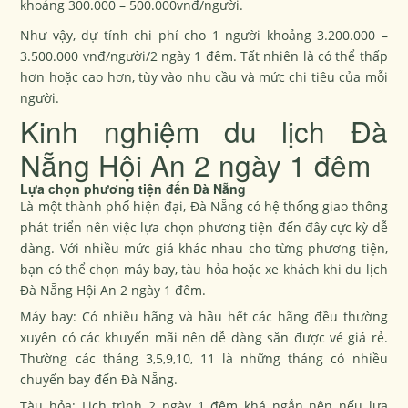
khoảng 300.000 – 500.000vnđ/người.
Như vậy, dự tính chi phí cho 1 người khoảng 3.200.000 –
3.500.000 vnđ/người/2 ngày 1 đêm. Tất nhiên là có thể thấp
hơn hoặc cao hơn, tùy vào nhu cầu và mức chi tiêu của mỗi
người.
Kinh nghiệm du lịch Đà
Nẵng Hội An 2 ngày 1 đêm
Lựa chọn phương tiện đến Đà Nẵng
Là một thành phố hiện đại, Đà Nẵng có hệ thống giao thông
phát triển nên việc lựa chọn phương tiện đến đây cực kỳ dễ
dàng. Với nhiều mức giá khác nhau cho từng phương tiện,
bạn có thể chọn máy bay, tàu hỏa hoặc xe khách khi du lịch
Đà Nẵng Hội An 2 ngày 1 đêm.
Máy bay: Có nhiều hãng và hầu hết các hãng đều thường
xuyên có các khuyến mãi nên dễ dàng săn được vé giá rẻ.
Thường các tháng 3,5,9,10, 11 là những tháng có nhiều
chuyến bay đến Đà Nẵng.
Tàu hỏa: Lịch trình 2 ngày 1 đêm khá ngắn nên nếu lựa