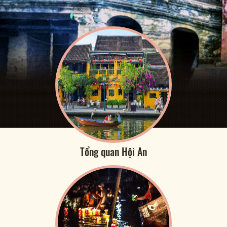
Tổng quan Hội An