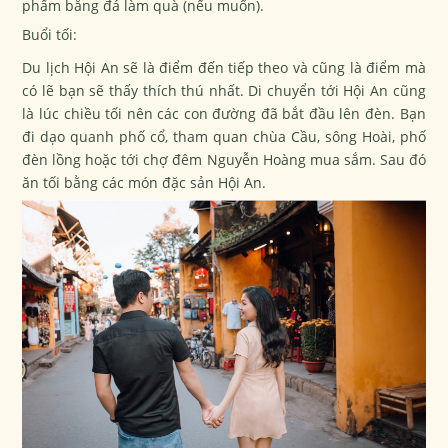
phẩm bằng đá làm quà (nếu muốn).
Buổi tối:
Du lịch Hội An
sẽ là điểm đến tiếp theo và cũng là điểm mà
có lẽ bạn sẽ thấy thích thú nhất. Di chuyển tới Hội An cũng
là lúc chiều tối nên các con đường đã bắt đầu lên đèn. Bạn
đi dạo quanh phố cổ, tham quan chùa Cầu, sông Hoài, phố
đèn lồng hoặc tới chợ đêm Nguyễn Hoàng mua sắm. Sau đó
ăn tối bằng các món đặc sản Hội An.