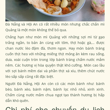
Đà Nẵng và Hội An có rất nhiều món nhưng chắc chắn mì
Quảng là một món không thể bỏ qua.
Chẳng hạn như món mì Quảng với những sợi mì từ gạo
trắng ngần, to bản ăn cùng với tôm, thịt hoặc gà,… được
chan nước lèo đậm đà, thơm ngon. Hay món bánh tráng
cuốn thịt heo với những miếng thịt mỏng ăn kèm rau sống,
dưa, xoài cuộn tròn trong lớp bánh tráng chấm nước mắm
nêm. Các hương vị hòa quyện thật khó cưỡng. Món cao lầu
với sợi bánh mềm dai và phần thịt xá xíu, thêm chút nước
lèo sấp sấp cũng rất đặc biệt.
Người Đà Nẵng, Hội An còn có các món bánh như: bánh
bèo, bánh xèo, bánh nậm, bánh lọc nhỏ nhỏ, xinh xinh.
Chấm cùng nước mắm chua ngọt tạo thành hương bị hấp
dẫn khó quên.
Chi phí cho chuyến du lịch