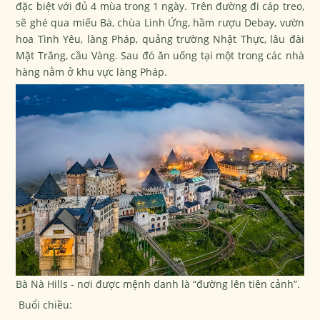
đặc biệt với đủ 4 mùa trong 1 ngày. Trên đường đi cáp treo,
sẽ ghé qua miếu Bà, chùa Linh Ứng, hầm rượu Debay, vườn
hoa Tình Yêu, làng Pháp, quảng trường Nhật Thực, lâu đài
Mặt Trăng, cầu Vàng. Sau đó ăn uống tại một trong các nhà
hàng nằm ở khu vực làng Pháp.
Bà Nà Hills - nơi được mệnh danh là “đường lên tiên cảnh”.
Buổi chiều: