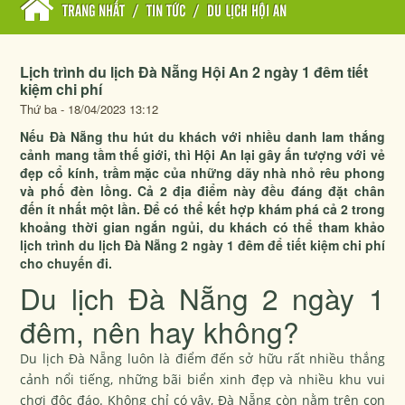
TRANG NHẤT
/
TIN TỨC
/
DU LỊCH HỘI AN
Lịch trình du lịch Đà Nẵng Hội An 2 ngày 1 đêm tiết
kiệm chi phí
Thứ ba - 18/04/2023 13:12
Nếu Đà Nẵng thu hút du khách với nhiều danh lam thắng
cảnh mang tầm thế giới, thì Hội An lại gây ấn tượng với vẻ
đẹp cổ kính, trầm mặc của những dãy nhà nhỏ rêu phong
và phố đèn lồng. Cả 2 địa điểm này đều đáng đặt chân
đến ít nhất một lần. Để có thể kết hợp khám phá cả 2 trong
khoảng thời gian ngắn ngủi, du khách có thể tham khảo
lịch trình du lịch Đà Nẵng 2 ngày 1 đêm để tiết kiệm chi phí
cho chuyến đi.
Du lịch Đà Nẵng 2 ngày 1
đêm, nên hay không?
Du lịch Đà Nẵng luôn là điểm đến sở hữu rất nhiều thắng
cảnh nổi tiếng, những bãi biển xinh đẹp và nhiều khu vui
chơi độc đáo. Không chỉ có vậy, Đà Nẵng còn nằm trên con