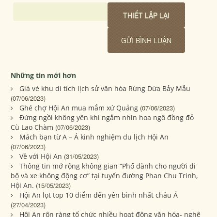
Những tin mới hơn
Giá vé khu di tích lịch sử văn hóa Rừng Dừa Bảy Mẫu
(07/06/2023)
Ghé chợ Hội An mua mắm xứ Quảng
(07/06/2023)
Đứng ngồi không yên khi ngắm nhìn hoa ngô đồng đỏ
Cù Lao Chàm
(07/06/2023)
Mách bạn từ A – Á kinh nghiệm du lịch Hội An
(07/06/2023)
Về với Hội An
(31/05/2023)
Thông tin mở rộng không gian “Phố dành cho người đi
bộ và xe không động cơ” tại tuyến đường Phan Chu Trinh,
Hội An.
(15/05/2023)
Hội An lọt top 10 điểm đến yên bình nhất châu Á
(27/04/2023)
Hội An rộn ràng tổ chức nhiều hoạt động văn hóa- nghệ