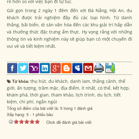
rẻ hơn so với việc bạn đi tự túc.
Gói gọn trong 2 ngày 1 đêm đến với Đà Nẵng, Hội An, du
khách được trải nghiệm đầy đủ các loại hình. Từ danh
thắng, bãi biển, di sản văn hóa đến các khu giải trí hấp dẫn
và thưởng thức đặc trưng ẩm thực. Hy vọng rằng với những
thông tin và kinh nghiệm này sẽ giúp bạn có một chuyến đi
vui vẻ và tiết kiệm nhất.
Từ khóa:
thu hút
,
du khách
,
danh lam
,
thắng cảnh
,
thế
giới
,
ấn tượng
,
trầm mặc
,
địa điểm
,
ít nhất
,
có thể
,
kết hợp
,
khám phá
,
thời gian
,
tham khảo
,
lịch trình
,
du lịch
,
tiết
kiệm
,
chi phí
,
ngắn ngủi
Tổng số điểm của bài viết là: 5 trong 1 đánh giá
Xếp hạng:
5
-
1
phiếu bầu
Click để đánh giá bài viết