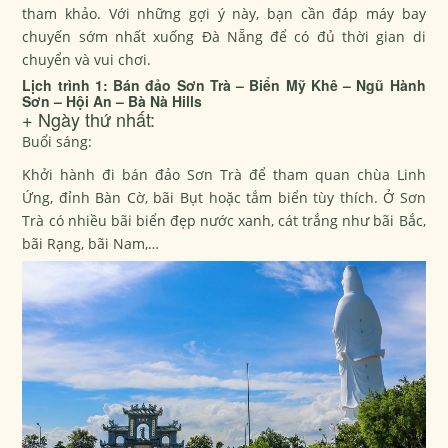
tham khảo. Với những gợi ý này, bạn cần đáp máy bay
chuyến sớm nhất xuống Đà Nẵng để có đủ thời gian di
chuyển và vui chơi.
Lịch trình 1: Bán đảo Sơn Trà – Biển Mỹ Khê – Ngũ Hành
Sơn – Hội An – Bà Nà Hills
+ Ngày thứ nhất:
Buổi sáng:
Khởi hành đi bán đảo Sơn Trà để tham quan chùa Linh
Ứng, đỉnh Bàn Cờ, bãi Bụt hoặc tắm biển tùy thích. Ở Sơn
Trà có nhiều bãi biển đẹp nước xanh, cát trắng như bãi Bắc,
bãi Rạng, bãi Nam,…