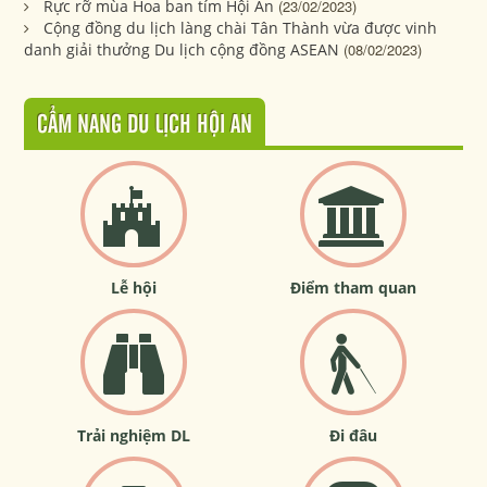
Rực rỡ mùa Hoa ban tím Hội An
(23/02/2023)
Cộng đồng du lịch làng chài Tân Thành vừa được vinh
danh giải thưởng Du lịch cộng đồng ASEAN
(08/02/2023)
CẨM NANG DU LỊCH HỘI AN
Lễ hội
Điểm tham quan
Trải nghiệm DL
Đi đâu