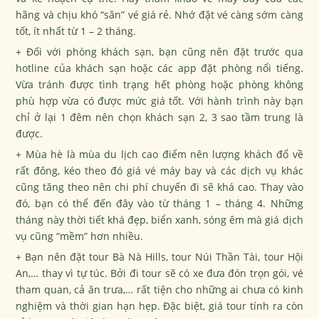
hãng và chịu khó “săn” vé giá rẻ. Nhớ đặt vé càng sớm càng
tốt, ít nhất từ 1 – 2 tháng.
+ Đối với phòng khách sạn, bạn cũng nên đặt trước qua
hotline của khách sạn hoặc các app đặt phòng nổi tiếng.
Vừa tránh được tình trạng hết phòng hoặc phòng không
phù hợp vừa có được mức giá tốt. Với hành trình này bạn
chỉ ở lại 1 đêm nên chọn khách sạn 2, 3 sao tầm trung là
được.
+ Mùa hè là mùa du lịch cao điểm nên lượng khách đổ về
rất đông, kéo theo đó giá vé máy bay và các dịch vụ khác
cũng tăng theo nên chi phí chuyến đi sẽ khá cao. Thay vào
đó, bạn có thể đến đây vào từ tháng 1 – tháng 4. Những
tháng này thời tiết khá đẹp, biển xanh, sóng êm mà giá dịch
vụ cũng “mềm” hơn nhiều.
+ Bạn nên đặt
tour Bà Nà Hills
, tour Núi Thần Tài, tour Hội
An,… thay vì tự túc. Bởi đi tour sẽ có xe đưa đón trọn gói, vé
tham quan, cả ăn trưa,… rất tiện cho những ai chưa có kinh
nghiệm và thời gian hạn hẹp. Đặc biệt, giá tour tính ra còn