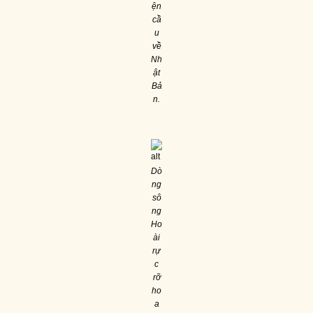
ện
cầ
u
về
Nh
ật
Bả
n.
Dò
ng
sô
ng
Ho
ài
rự
c
rỡ
ho
a