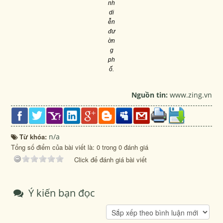
nh
di
ễn
đư
ờn
g
ph
ố.
Nguồn tin:
www.zing.vn
Từ khóa:
n/a
Tổng số điểm của bài viết là: 0 trong 0 đánh giá
Click để đánh giá bài viết
Ý kiến bạn đọc