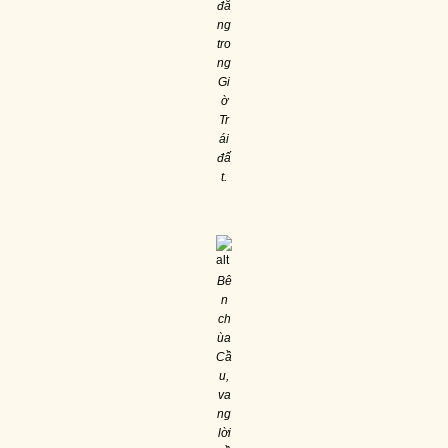
đă
ng
tro
ng
Gi
ờ
Tr
ái
đấ
t.
Bê
n
ch
ùa
Cầ
u,
va
ng
lời