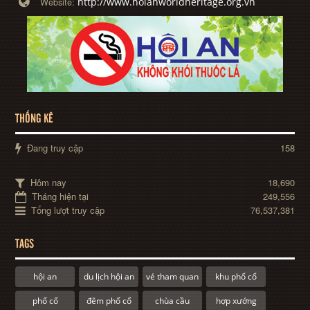
http://www.hoianworldheritage.org.vn
Website:
THỐNG KÊ
Đang truy cập
158
Hôm nay
18,690
Tháng hiện tại
249,556
Tổng lượt truy cập
76,537,381
TAGS
hội an
du lịch hội an
vé tham quan
khu phố cổ
phố cổ
đêm phố cổ
chùa cầu
hợp xướng