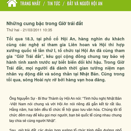
TRANG NHẤT
/
TIN TỨC
/
ĐẤT VÀ NGƯỜI HỘI AN
Những cung bậc trong Giờ trái đất
Thứ hai - 21/03/2011 10:35
Tối qua 18.3, tại phố cổ Hội An, hàng nghìn du khách
cùng các nghệ sĩ tham gia Liên hoan và Hội thi hợp
xướng quốc tế lần thứ I, tổ chức tại Hội An đã cùng tham
gia “Giờ Trái đất”, kêu gọi cộng đồng chung tay bảo vệ
hành tinh xanh trước sự biết biển đổi khí hậu. Trong Giờ
Trái đất, mọi người đã dành thời gian tưởng niệm nạn
nhân vụ động đất và sóng thần tại Nhật Bản. Cũng trong
tối qua, sông Hoài rực rỡ bởi hàng vạn hoa đăng.
Ông Nguyễn Sự - Bí thư Thành ủy Hội An nói: “Tình hữu nghị Nhật Bản
-Việt Nam nói chung và với Hội An nói riêng đã gắn kết từ rất lâu.
Hằng năm, hai bên đều tổ chức lễ hội giao lưu văn hóa. Chúng tôi tổ
chức đêm nay để kêu gọi mọi người, bạn bè quốc tế cùng nhau chung
tay chia sẻ cùng người Nhật”.
Sau giờ trái đất, các đoàn hợp xướng tổ chức trình diễn đường phố