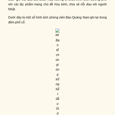
với các tác phẩm mang chủ đề hòa bình, chia sẻ nỗi đau với người
Nhật.
Dưới đây là một số hình ảnh phóng viên Báo Quảng Nam ghi lại trong
đêm phố cổ.
Ba
n
tổ
ch
ức
gi
ón
g
trố
ng
bắ
t
đầ
u
Gi
ờ