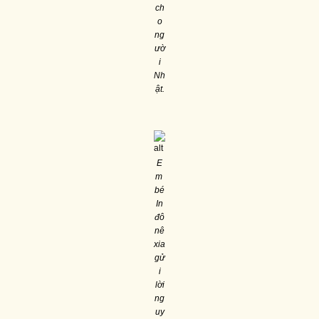
ch
o
ng
ườ
i
Nh
ật.
E
m
bé
In
đô
nê
xia
gử
i
lời
ng
uy