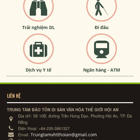
Trải nghiệm DL
Đi đâu
Dịch vụ Y tế
Ngân hàng - ATM
LIÊN HỆ
TRUNG TÂM BẢO TỒN DI SẢN VĂN HÓA THẾ GIỚI HỘI AN
Địa chỉ:
Số 10B, đường Trần Hưng Đạo, Phường Hội An, TP. Đà
Nẵng
Điện thoại:
+84-235-3861327
Trungtamvhtthoian@gmail.com
Email: