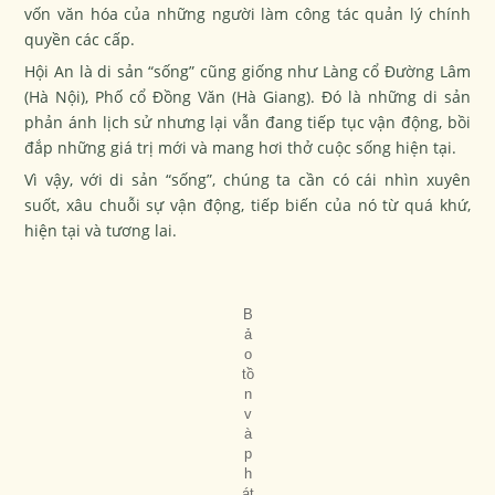
vốn văn hóa của những người làm công tác quản lý chính
quyền các cấp.
Hội An là di sản “sống” cũng giống như Làng cổ Đường Lâm
(Hà Nội), Phố cổ Đồng Văn (Hà Giang). Đó là những di sản
phản ánh lịch sử nhưng lại vẫn đang tiếp tục vận động, bồi
đắp những giá trị mới và mang hơi thở cuộc sống hiện tại.
Vì vậy, với di sản “sống”, chúng ta cần có cái nhìn xuyên
suốt, xâu chuỗi sự vận động, tiếp biến của nó từ quá khứ,
hiện tại và tương lai.
B
ả
o
tồ
n
v
à
p
h
át