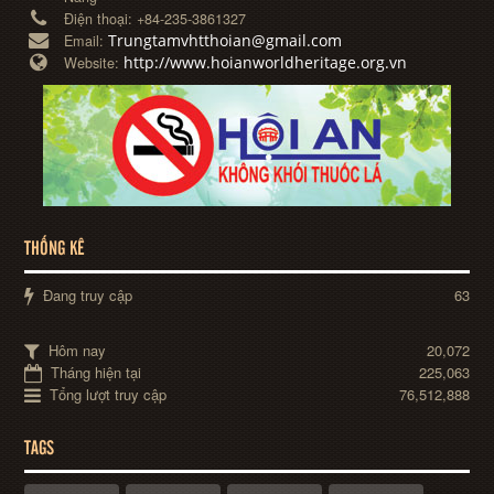
Điện thoại:
+84-235-3861327
Trungtamvhtthoian@gmail.com
Email:
http://www.hoianworldheritage.org.vn
Website:
THỐNG KÊ
Đang truy cập
63
Hôm nay
20,072
Tháng hiện tại
225,063
Tổng lượt truy cập
76,512,888
TAGS