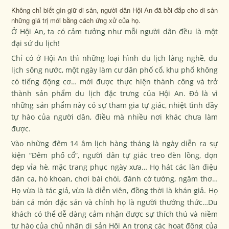
Không chỉ biết gìn giữ di sản, người dân Hội An đã bồi đắp cho di sản
những giá trị mới bằng cách ứng xử của họ.
Ở Hội An, ta có cảm tưởng như mỗi người dân đều là một
đại sứ du lịch!
Chỉ có ở Hội An thì những loại hình du lịch làng nghề, du
lịch sông nước, một ngày làm cư dân phố cổ, khu phố không
có tiếng động cơ… mới được thực hiện thành công và trở
thành sản phẩm du lịch đặc trưng của Hội An. Đó là vì
những sản phẩm này có sự tham gia tự giác, nhiệt tình đầy
tự hào của người dân, điều mà nhiều nơi khác chưa làm
được.
Vào những đêm 14 âm lịch hàng tháng là ngày diễn ra sự
kiện “Đêm phố cổ”, người dân tự giác treo đèn lồng, dọn
dẹp vỉa hè, mặc trang phục ngày xưa… Họ hát các làn điệu
dân ca, hò khoan, chơi bài chòi, đánh cờ tướng, ngâm thơ…
Họ vừa là tác giả, vừa là diễn viên, đồng thời là khán giả. Họ
bán cả món đặc sản và chính họ là người thưởng thức…Du
khách có thể dễ dàng cảm nhận được sự thích thú và niềm
tự hào của chủ nhân di sản Hội An trong các hoạt động của