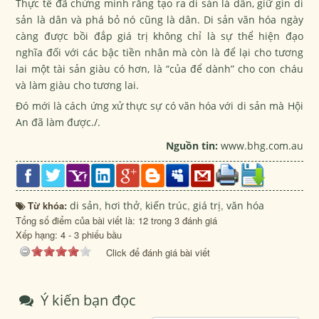
Thực tế đã chứng minh rằng tạo ra di sản là dân, giữ gìn di
sản là dân và phá bỏ nó cũng là dân. Di sản văn hóa ngày
càng được bồi đắp giá trị không chỉ là sự thể hiện đạo
nghĩa đối với các bậc tiền nhân mà còn là để lại cho tương
lai một tài sản giàu có hơn, là “của để dành” cho con cháu
và làm giàu cho tương lai.
Đó mới là cách ứng xử thực sự có văn hóa với di sản mà Hội
An đã làm được./.
Nguồn tin:
www.bhg.com.au
Từ khóa:
di sản
,
hơi thở
,
kiến trúc
,
giá trị
,
văn hóa
Tổng số điểm của bài viết là: 12 trong 3 đánh giá
Xếp hạng:
4
-
3
phiếu bầu
Click để đánh giá bài viết
Ý kiến bạn đọc