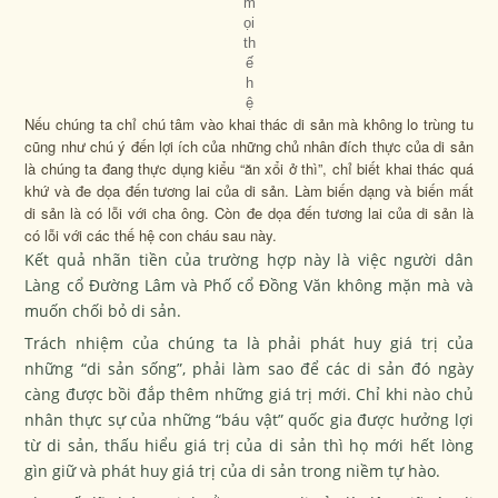
m
ọi
th
ế
h
ệ
Nếu chúng ta chỉ chú tâm vào khai thác di sản mà không lo trùng tu
cũng như chú ý đến lợi ích của những chủ nhân đích thực của di sản
là chúng ta đang thực dụng kiểu “ăn xổi ở thì”, chỉ biết khai thác quá
khứ và đe dọa đến tương lai của di sản. Làm biến dạng và biến mất
di sản là có lỗi với cha ông. Còn đe dọa đến tương lai của di sản là
có lỗi với các thế hệ con cháu sau này.
Kết quả nhãn tiền của trường hợp này là việc người dân
Làng cổ Đường Lâm và Phố cổ Đồng Văn không mặn mà và
muốn chối bỏ di sản.
Trách nhiệm của chúng ta là phải phát huy giá trị của
những “di sản sống”, phải làm sao để các di sản đó ngày
càng được bồi đắp thêm những giá trị mới. Chỉ khi nào chủ
nhân thực sự của những “báu vật” quốc gia được hưởng lợi
từ di sản, thấu hiểu giá trị của di sản thì họ mới hết lòng
gìn giữ và phát huy giá trị của di sản trong niềm tự hào.