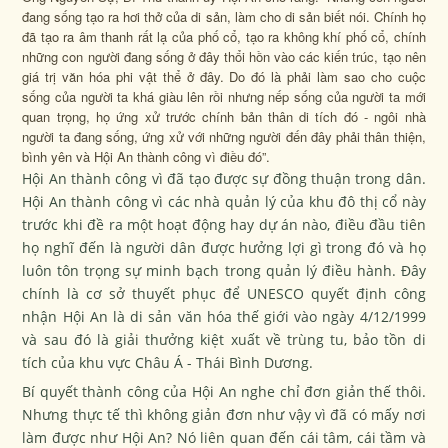
đang sống tạo ra hơi thở của di sản, làm cho di sản biết nói. Chính họ
đã tạo ra âm thanh rất lạ của phố cổ, tạo ra không khí phố cổ, chính
những con người đang sống ở đây thổi hồn vào các kiến trúc, tạo nên
giá trị văn hóa phi vật thể ở đây. Do đó là phải làm sao cho cuộc
sống của người ta khá giàu lên rồi nhưng nếp sống của người ta mới
quan trọng, họ ứng xử trước chính bản thân di tích đó - ngôi nhà
người ta đang sống, ứng xử với những người đến đây phải thân thiện,
bình yên và Hội An thành công vì điều đó”.
Hội An thành công vì đã tạo được sự đồng thuận trong dân.
Hội An thành công vì các nhà quản lý của khu đô thị cổ này
trước khi đề ra một hoạt động hay dự án nào, điều đầu tiên
họ nghĩ đến là người dân được hưởng lợi gì trong đó và họ
luôn tôn trọng sự minh bạch trong quản lý điều hành. Đây
chính là cơ sở thuyết phục để UNESCO quyết định công
nhận Hội An là di sản văn hóa thế giới vào ngày 4/12/1999
và sau đó là giải thưởng kiệt xuất về trùng tu, bảo tồn di
tích của khu vực Châu Á - Thái Bình Dương.
Bí quyết thành công của Hội An nghe chỉ đơn giản thế thôi.
Nhưng thực tế thì không giản đơn như vậy vì đã có mấy nơi
làm được như Hội An? Nó liên quan đến cái tâm, cái tầm và