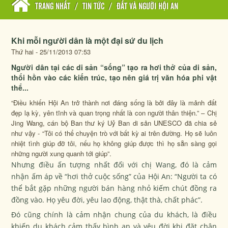
TRANG NHẤT
/
TIN TỨC
/
ĐẤT VÀ NGƯỜI HỘI AN
Khi mỗi người dân là một đại sứ du lịch
Thứ hai - 25/11/2013 07:53
Người dân tại các di sản “sống” tạo ra hơi thở của di sản,
thổi hồn vào các kiến trúc, tạo nên giá trị văn hóa phi vật
thể...
“Điều khiến Hội An trở thành nơi đáng sống là bởi đây là mảnh đất
đẹp lạ kỳ, yên tĩnh và quan trọng nhất là con người thân thiện.” – Chị
Jing Wang, cán bộ Ban thư ký Uỷ Ban di sản UNESCO đã chia sẻ
như vậy - “Tôi có thể chuyện trò với bất kỳ ai trên đường. Họ sẽ luôn
nhiệt tình giúp đỡ tôi, nếu họ không giúp được thì họ sẵn sàng gọi
những người xung quanh tới giúp”.
Nhưng điều ấn tượng nhất đối với chị Wang, đó là cảm
nhận ấm áp về “hơi thở cuộc sống” của Hội An: “Người ta có
thể bắt gặp những người bán hàng nhỏ kiếm chút đồng ra
đồng vào. Họ yêu đời, yêu lao động, thật thà, chất phác”.
Đó cũng chính là cảm nhận chung của du khách, là điều
khiến du khách cảm thấy bình an và yêu đời khi đặt chân