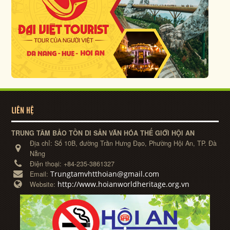
LIÊN HỆ
TRUNG TÂM BẢO TỒN DI SẢN VĂN HÓA THẾ GIỚI HỘI AN
Địa chỉ:
Số 10B, đường Trần Hưng Đạo, Phường Hội An, TP. Đà
Nẵng
Điện thoại:
+84-235-3861327
Trungtamvhtthoian@gmail.com
Email:
http://www.hoianworldheritage.org.vn
Website: