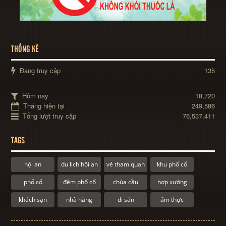
THỐNG KÊ
Đang truy cập
135
Hôm nay
18,720
Tháng hiện tại
249,586
Tổng lượt truy cập
76,537,411
TAGS
hội an
du lịch hội an
vé tham quan
khu phố cổ
phố cổ
đêm phố cổ
chùa cầu
hợp xướng
khách sạn
nhà hàng
di sản
ẩm thực