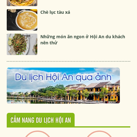
Chè lục tàu xá
Những món ăn ngon ở Hội An du khách
nên thử
CẨM NANG DU LỊCH HỘI AN