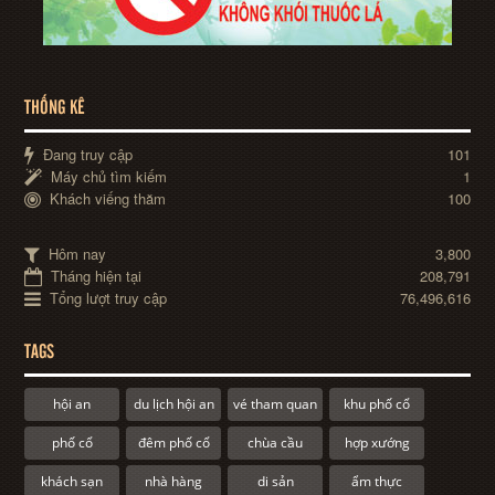
THỐNG KÊ
Đang truy cập
101
Máy chủ tìm kiếm
1
Khách viếng thăm
100
Hôm nay
3,800
Tháng hiện tại
208,791
Tổng lượt truy cập
76,496,616
TAGS
hội an
du lịch hội an
vé tham quan
khu phố cổ
phố cổ
đêm phố cổ
chùa cầu
hợp xướng
khách sạn
nhà hàng
di sản
ẩm thực