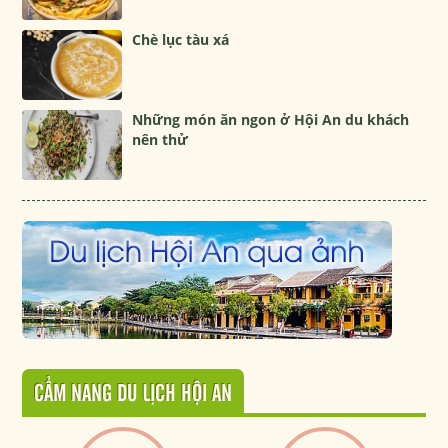
Chè lục tàu xá
Những món ăn ngon ở Hội An du khách
nên thử
CẨM NANG DU LỊCH HỘI AN