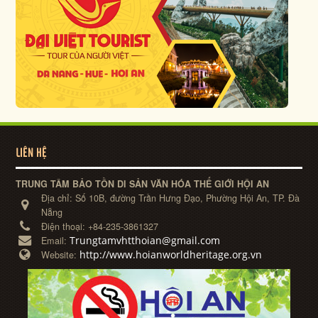
LIÊN HỆ
TRUNG TÂM BẢO TỒN DI SẢN VĂN HÓA THẾ GIỚI HỘI AN
Địa chỉ:
Số 10B, đường Trần Hưng Đạo, Phường Hội An, TP. Đà
Nẵng
Điện thoại:
+84-235-3861327
Trungtamvhtthoian@gmail.com
Email:
http://www.hoianworldheritage.org.vn
Website: