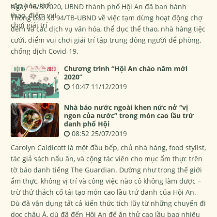
Ngày 16/3/2020, UBND thành phố Hội An đã ban hành
Thông báo số 94/TB-UBND về việc tạm dừng hoạt động chợ
đêm và các dịch vụ văn hóa, thể dục thể thao, nhà hàng tiệc
cưới, điểm vui chơi giải trí tập trung đông người để phòng,
chống dịch Covid-19.
Chương trình “Hội An chào năm mới
2020”
10:47 11/12/2019
Nhà báo nước ngoài khen nức nở “vị
ngon của nước” trong món cao lầu trứ
danh phố Hội
08:52 25/07/2019
Carolyn Caldicott là một đầu bếp, chủ nhà hàng, food stylist,
tác giả sách nấu ăn, và cộng tác viên cho mục ẩm thực trên
tờ báo danh tiếng The Guardian. Dường như trong thế giới
ẩm thực, không vị trí và công việc nào cô không làm được –
trừ thử thách cố tái tạo món cao lầu trứ danh của Hội An.
Dù đã vận dụng tất cả kiến thức tích lũy từ những chuyến đi
dọc châu Á, dù đã đến Hội An để ăn thử cao lầu bao nhiêu