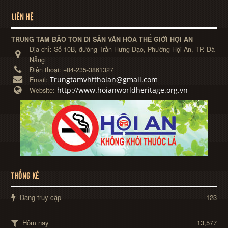
LIÊN HỆ
TRUNG TÂM BẢO TỒN DI SẢN VĂN HÓA THẾ GIỚI HỘI AN
Địa chỉ:
Số 10B, đường Trần Hưng Đạo, Phường Hội An, TP. Đà
Nẵng
Điện thoại:
+84-235-3861327
Trungtamvhtthoian@gmail.com
Email:
http://www.hoianworldheritage.org.vn
Website:
THỐNG KÊ
Đang truy cập
123
Hôm nay
13,577