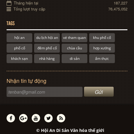
Tháng hiện tại
187,227
Tổng lượt truy cập
76,475,052
TAGS
hội an
du lịch hội an
vé tham quan
khu phố cổ
phố cổ
đêm phố cổ
chùa cầu
hợp xướng
khách sạn
nhà hàng
di sản
ẩm thực
Nhận tin tự động
© Hội An Di Sản Văn hóa thế giới