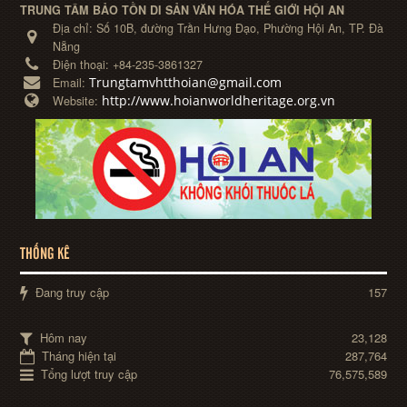
TRUNG TÂM BẢO TỒN DI SẢN VĂN HÓA THẾ GIỚI HỘI AN
Địa chỉ:
Số 10B, đường Trần Hưng Đạo, Phường Hội An, TP. Đà
Nẵng
Điện thoại:
+84-235-3861327
Trungtamvhtthoian@gmail.com
Email:
http://www.hoianworldheritage.org.vn
Website:
THỐNG KÊ
Đang truy cập
157
Hôm nay
23,128
Tháng hiện tại
287,764
Tổng lượt truy cập
76,575,589