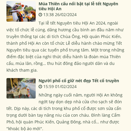
Múa Thiên cẩu nổi bật tại lễ tết Nguyên
tiêu Hội An
13:38 26/02/2024
Tại lễ tết Nguyên tiêu Hội An 2024, ngoài
việc tổ chức lễ cúng, dâng hương cầu bình an đầu năm như
truyền thống tại các di tích Chùa Ông, Hội quán Phúc Kiến,
thành phố Hội An còn tổ chức Lễ diễu hành chào mừng Tết
Nguyên tiêu qua các tuyến phố trung tâm. Một trong những
điểm đặc biệt của nghi thức diễu hành là đoàn múa Thiên
cẩu, múa lân, rồng… thu hút đông đảo người dân và du
khách tham gia.
Người phố cổ giữ nét đẹp Tết cổ truyền
15:59 01/02/2024
Những ngày cuối năm, người Hội An không
ngớt tay dọn dẹp nhà cửa cho sạch sẽ đón
tết. Dịp này, các di tích trong khu phố cổ được sơn sửa cẩn
trọng dưới bàn tay nâng niu của con cháu. Đình làng Cẩm
Phô, hội quán Phúc Kiến, Quảng Đông, nhà cổ… như được
"khoác bộ áo mới".