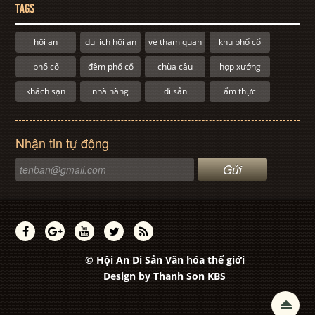
TAGS
hội an
du lịch hội an
vé tham quan
khu phố cổ
phố cổ
đêm phố cổ
chùa cầu
hợp xướng
khách sạn
nhà hàng
di sản
ẩm thực
Nhận tin tự động
© Hội An Di Sản Văn hóa thế giới
Design by
Thanh Son KBS