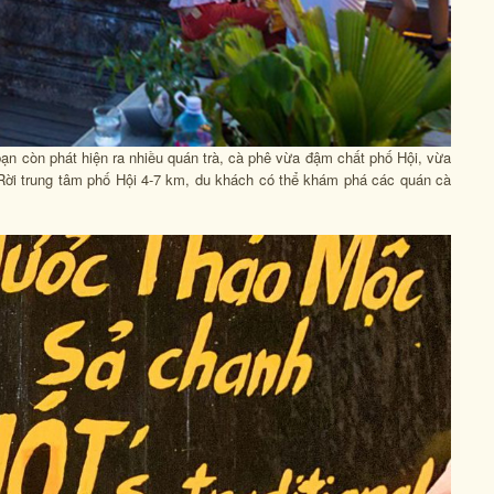
ạn còn phát hiện ra nhiều quán trà, cà phê vừa đậm chất phố Hội, vừa
 Rời trung tâm phố Hội 4-7 km, du khách có thể khám phá các quán cà