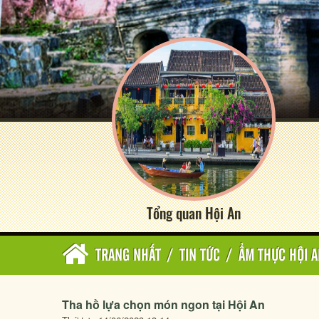
Tổng quan Hội An
TRANG NHẤT
/
TIN TỨC
/
ẨM THỰC HỘI 
Tha hồ lựa chọn món ngon tại Hội An