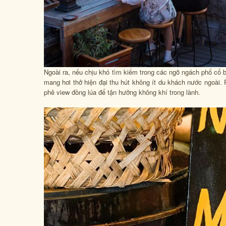
Ngoài ra, nếu chịu khó tìm kiếm trong các ngõ ngách phố cổ b
mang hơi thở hiện đại thu hút không ít du khách nước ngoài.
phê view đồng lúa để tận hưởng không khí trong lành.