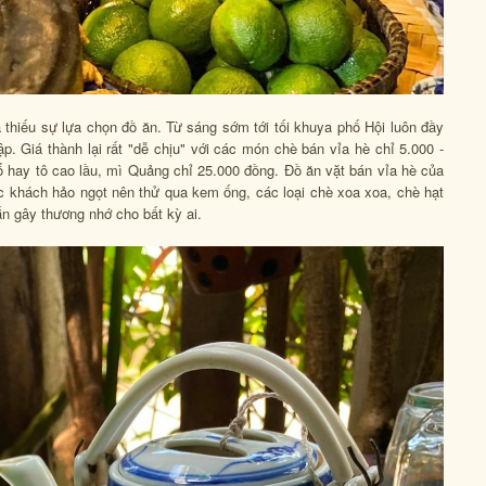
 thiếu sự lựa chọn đồ ăn. Từ sáng sớm tới tối khuya phố Hội luôn đầy
 Giá thành lại rất "dễ chịu" với các món chè bán vỉa hè chỉ 5.000 -
 hay tô cao lầu, mì Quảng chỉ 25.000 đồng. Đồ ăn vặt bán vỉa hè của
 khách hảo ngọt nên thử qua kem ống, các loại chè xoa xoa, chè hạt
ắn gây thương nhớ cho bất kỳ ai.