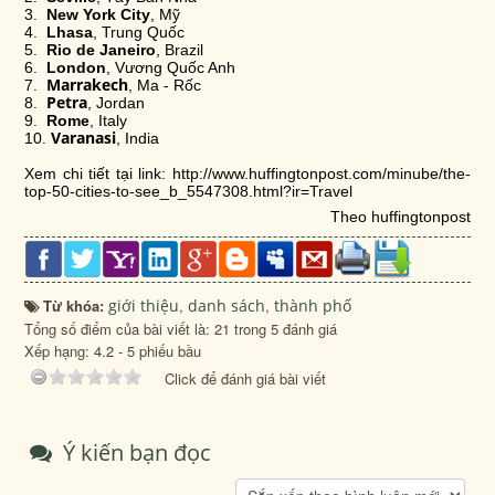
3.
New York City
, Mỹ
4.
Lhasa
, Trung Quốc
5.
Rio de Janeiro
, Brazil
6.
London
, Vương Quốc Anh
Marrakech
7.
, Ma - Rốc
Petra
8.
, Jordan
9.
Rome
, Italy
Varanasi
10.
, India
Xem chi tiết tại link: http://www.huffingtonpost.com/minube/the-
top-50-cities-to-see_b_5547308.html?ir=Travel
Theo huffingtonpost
Từ khóa:
giới thiệu
,
danh sách
,
thành phố
Tổng số điểm của bài viết là: 21 trong 5 đánh giá
Xếp hạng:
4.2
-
5
phiếu bầu
Click để đánh giá bài viết
Ý kiến bạn đọc