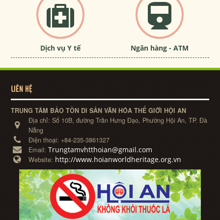
Dịch vụ Y tế
Ngân hàng - ATM
LIÊN HỆ
TRUNG TÂM BẢO TỒN DI SẢN VĂN HÓA THẾ GIỚI HỘI AN
Địa chỉ:
Số 10B, đường Trần Hưng Đạo, Phường Hội An, TP. Đà
Nẵng
Điện thoại:
+84-235-3861327
Trungtamvhtthoian@gmail.com
Email:
http://www.hoianworldheritage.org.vn
Website: