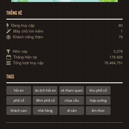
THỐNG KÊ
Đang truy cập
80
Máy chủ tìm kiếm
1
Khách viếng thăm
79
Hôm nay
3,276
Tháng hiện tại
176,926
Tổng lượt truy cập
76,464,751
TAGS
hội an
du lịch hội an
vé tham quan
khu phố cổ
phố cổ
đêm phố cổ
chùa cầu
hợp xướng
khách sạn
nhà hàng
di sản
ẩm thực