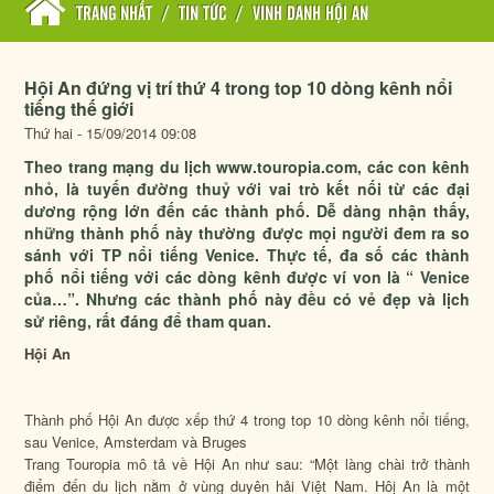
TRANG NHẤT
/
TIN TỨC
/
VINH DANH HỘI AN
Hội An đứng vị trí thứ 4 trong top 10 dòng kênh nổi
tiếng thế giới
Thứ hai - 15/09/2014 09:08
Theo trang mạng du lịch www.touropia.com, các con kênh
nhỏ, là tuyến đường thuỷ với vai trò kết nối từ các đại
dương rộng lớn đến các thành phố. Dễ dàng nhận thấy,
những thành phố này thường được mọi người đem ra so
sánh với TP nổi tiếng Venice. Thực tế, đa số các thành
phố nổi tiếng với các dòng kênh được ví von là “ Venice
của…”. Nhưng các thành phố này đều có vẻ đẹp và lịch
sử riêng, rất đáng để tham quan.
Hội An
Thành phố Hội An được xếp thứ 4 trong top 10 dòng kênh nổi tiếng,
sau Venice, Amsterdam và Bruges
Trang Touropia mô tả về Hội An như sau: “Một làng chài trở thành
điểm đến du lịch nằm ở vùng duyên hải Việt Nam. Hôị An là một