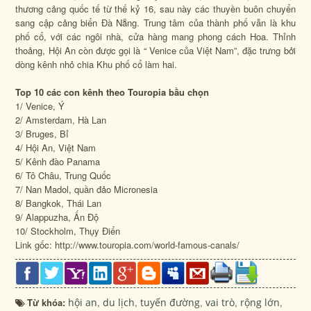
thương cảng quốc tế từ thế kỷ 16, sau này các thuyền buôn chuyển
sang cập cảng biển Đà Nẵng. Trung tâm của thành phố vẫn là khu
phố cổ, với các ngôi nhà, cửa hàng mang phong cách Hoa. Thỉnh
thoảng, Hội An còn được gọi là “ Venice của Việt Nam”, đặc trưng bởi
dòng kênh nhỏ chia Khu phố cổ làm hai.
Top 10 các con kênh theo Touropia bầu chọn
1/ Venice, Ý
2/ Amsterdam, Hà Lan
3/ Bruges, Bỉ
4/ Hội An, Việt Nam
5/ Kênh đào Panama
6/ Tô Châu, Trung Quốc
7/ Nan Madol, quần đảo Micronesia
8/ Bangkok, Thái Lan
9/ Alappuzha, Ấn Độ
10/ Stockholm, Thụy Điển
Link gốc: http://www.touropia.com/world-famous-canals/
Từ khóa:
hội an
,
du lịch
,
tuyến đường
,
vai trò
,
rộng lớn
,