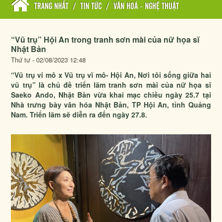
TRANG NHẤT
/
TIN TỨC
/
VĂN HOÁ - NGHỆ THUẬT
“Vũ trụ” Hội An trong tranh sơn mài của nữ họa sĩ
Nhật Bản
Thứ tư - 02/08/2023 12:48
“Vũ trụ vi mô x Vũ trụ vĩ mô- Hội An, Nơi tôi sống giữa hai
vũ trụ” là chủ đề triển lãm tranh sơn mài của nữ họa sĩ
Saeko Ando, Nhật Bản vừa khai mạc chiều ngày 25.7 tại
Nhà trưng bày văn hóa Nhật Bản, TP Hội An, tỉnh Quảng
Nam. Triển lãm sẽ diễn ra đến ngày 27.8.