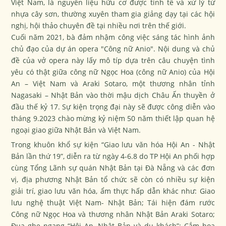
Việt Nam, là nguyên liệu hữu cơ được tinh tế và xử lý từ
nhựa cây sơn, thường xuyên tham gia giảng dạy tại các hội
nghị, hội thảo chuyên đề tại nhiều nơi trên thế giới.
Cuối năm 2021, bà đảm nhậm công việc sáng tác hình ảnh
chủ đạo của dự án opera "Công nữ Anio". Nội dung và chủ
đề của vở opera này lấy mô típ dựa trên câu chuyện tình
yêu có thật giữa công nữ Ngọc Hoa (công nữ Anio) của Hội
An – Việt Nam và Araki Sotaro, một thương nhân tỉnh
Nagasaki – Nhật Bản vào thời mậu dịch Châu Ấn thuyền ở
đầu thế kỷ 17. Sự kiện trọng đại này sẽ được công diễn vào
tháng 9.2023 chào mừng kỷ niệm 50 năm thiết lập quan hệ
ngoại giao giữa Nhật Bản và Việt Nam.
Trong khuôn khổ sự kiện “Giao lưu văn hóa Hội An - Nhật
Bản lần thứ 19”, diễn ra từ ngày 4-6.8 do TP Hội An phối hợp
cùng Tổng Lãnh sự quán Nhật Bản tại Đà Nẵng và các đơn
vị, địa phương Nhật Bản tổ chức sẽ còn có nhiều sự kiện
giải trí, giao lưu văn hóa, ẩm thực hấp dẫn khác như: Giao
lưu nghệ thuật Việt Nam- Nhật Bản; Tái hiện đám rước
Công nữ Ngọc Hoa và thương nhân Nhật Bản Araki Sotaro;
Đua ghe ngang “Hội An, Nhật Bản và du khách”; Cắm hoa