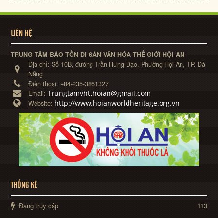
LIÊN HỆ
TRUNG TÂM BẢO TỒN DI SẢN VĂN HÓA THẾ GIỚI HỘI AN
Địa chỉ:
Số 10B, đường Trần Hưng Đạo, Phường Hội An, TP. Đà
Nẵng
Điện thoại:
+84-235-3861327
Trungtamvhtthoian@gmail.com
Email:
http://www.hoianworldheritage.org.vn
Website:
THỐNG KÊ
Đang truy cập
113