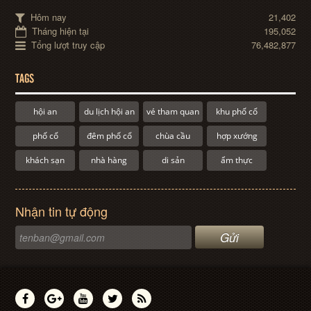
Hôm nay
21,402
Tháng hiện tại
195,052
Tổng lượt truy cập
76,482,877
TAGS
hội an
du lịch hội an
vé tham quan
khu phố cổ
phố cổ
đêm phố cổ
chùa cầu
hợp xướng
khách sạn
nhà hàng
di sản
ẩm thực
Nhận tin tự động