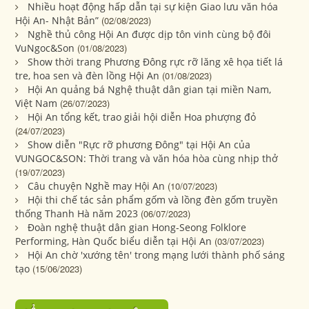
Nhiều hoạt động hấp dẫn tại sự kiện Giao lưu văn hóa
Hội An- Nhật Bản”
(02/08/2023)
Nghề thủ công Hội An được dịp tôn vinh cùng bộ đôi
VuNgoc&Son
(01/08/2023)
Show thời trang Phương Đông rực rỡ lăng xê họa tiết lá
tre, hoa sen và đèn lồng Hội An
(01/08/2023)
Hội An quảng bá Nghệ thuật dân gian tại miền Nam,
Việt Nam
(26/07/2023)
Hội An tổng kết, trao giải hội diễn Hoa phượng đỏ
(24/07/2023)
Show diễn "Rực rỡ phương Đông" tại Hội An của
VUNGOC&SON: Thời trang và văn hóa hòa cùng nhịp thở
(19/07/2023)
Câu chuyện Nghề may Hội An
(10/07/2023)
Hội thi chế tác sản phẩm gốm và lồng đèn gốm truyền
thống Thanh Hà năm 2023
(06/07/2023)
Đoàn nghệ thuật dân gian Hong-Seong Folklore
Performing, Hàn Quốc biểu diễn tại Hội An
(03/07/2023)
Hội An chờ 'xướng tên' trong mạng lưới thành phố sáng
tạo
(15/06/2023)