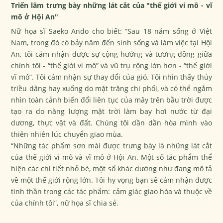
Triển lãm trưng bày những lát cắt của "thế giới vi mô - vĩ
mô ở Hội An"
Nữ họa sĩ Saeko Ando cho biết: “Sau 18 năm sống ở Việt
Nam, trong đó có bảy năm đến sinh sống và làm việc tại Hội
An, tôi cảm nhận được sự cộng hưởng và tương đồng giữa
chính tôi - “thế giới vi mô” và vũ trụ rộng lớn hơn - “thế giới
vĩ mô”. Tôi cảm nhận sự thay đổi của gió. Tôi nhìn thấy thủy
triều dâng hay xuống do mặt trăng chi phối, và có thể ngắm
nhìn toàn cảnh biến đổi liên tục của mây trên bầu trời được
tạo ra do năng lượng mặt trời làm bay hơi nước từ đại
dương, thực vật và đất. Chúng tôi dần dần hòa mình vào
thiên nhiên lúc chuyển giao mùa.
“Những tác phẩm sơn mài được trưng bày là những lát cắt
của thế giới vi mô và vĩ mô ở Hội An. Một số tác phẩm thể
hiện các chi tiết nhỏ bé, một số khác dường như đang mô tả
về một thế giới rộng lớn. Tôi hy vọng bạn sẽ cảm nhận được
tinh thần trong các tác phẩm: cảm giác giao hòa và thuộc về
của chính tôi”, nữ họa sĩ chia sẻ.