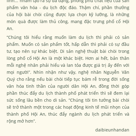
linh... nhằm tạo ra sự đa dạng, phong phú chất liệu của sản
phẩm văn hóa - du lịch độc đáo. Thậm chí, phần thưởng
của hội bài chòi cũng được lựa chọn kỹ lưỡng, là những
món quà được làm thủ công, mang đặc trưng phố cổ Hội
An.
“Chúng tôi hiểu rằng muốn làm du lịch thì phải có sản
phẩm. Muốn có sản phẩm tốt, hấp dẫn thì phải có sự đầu
tư, tạo nên sự khác biệt. Di sản nghệ thuật bài chòi trong
lòng phố cổ Hội An là một khác biệt. Hơn ai hết, bản thân
mỗi nghệ nhân phải hiểu và lan tỏa được giá trị ấy đến với
mọi người”. Nhìn nhận như vậy, nghệ nhân Nguyễn Văn
Quý cho rằng nếu bài chòi tiếp tục bám rễ trong đời sống
văn hóa tinh thần của người dân Hội An, đồng thời góp
phần thúc đẩy du lịch thành phố phát triển thì sẽ đem lại
sức sống lâu bền cho di sản. “Chúng tôi tin tưởng bài chòi
sẽ trở thành một trong các hoạt động kinh tế mũi nhọn của
thành phố Hội An, thúc đẩy ngành du lịch phát triển và
rộng mở hơn”.
daibieunhandan