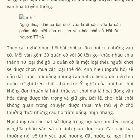
văn hóa truyền thống.
Nghệ thuật dân ca bài chòi vừa là di sản, vừa là sản
phẩm đặc biệt của du lịch văn hóa phố cổ Hội An.
Nguồn: TTHA
Theo các nghệ nhân, hội bài chòi là sân chơi của những ván
cờ. Mỗi ván gồm 30 quân cờ với 30 tên gọi khác nhau chia
thành 10 loại thẻ gỗ (3 quân cờ là một loại thẻ), người chơi
sẽ được chọn mua các loại thẻ đó. Anh hiệu (người hô) sẽ
dẫn dắt cuộc chơi bằng những câu hát có liên quan đến tên
quân cờ ghi trên chiếc thăm tre. Ý nghĩa của hội bài chòi
không đơn thuần là hình thức vui chơi mà là hoạt động văn
hóa đáng được tôn trọng và giữ gìn. Bởi lẽ, chơi bài chòi
không quan trọng chuyện được thua mà thú vị ở chỗ
thưởng thức những câu hô trầm bổng, nhịp nhàng.
Nội dung các câu hát sử dụng trong hội bài chòi đều mang
ý nghĩa nhân văn và có tính giáo dục cao. Các câu hát
thường nói về tình yêu quê hương, đất nước, ca ngợi tình