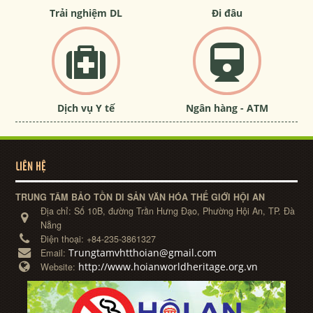
Trải nghiệm DL
Đi đâu
Dịch vụ Y tế
Ngân hàng - ATM
LIÊN HỆ
TRUNG TÂM BẢO TỒN DI SẢN VĂN HÓA THẾ GIỚI HỘI AN
Địa chỉ:
Số 10B, đường Trần Hưng Đạo, Phường Hội An, TP. Đà
Nẵng
Điện thoại:
+84-235-3861327
Trungtamvhtthoian@gmail.com
Email:
http://www.hoianworldheritage.org.vn
Website: