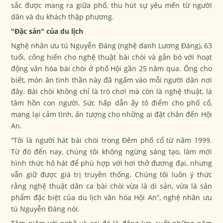
sắc được mang ra giữa phố, thu hút sự yêu mến từ người
dân và du khách thập phương.
"Đặc sản" của du lịch
Nghệ nhân ưu tú Nguyễn Đáng (nghệ danh Lương Đáng), 63
tuổi, cống hiến cho nghệ thuật bài chòi và gắn bó với hoạt
động văn hóa bài chòi ở phố Hội gần 25 năm qua. Ông cho
biết, món ăn tinh thần này đã ngấm vào mỗi người dân nơi
đây. Bài chòi không chỉ là trò chơi mà còn là nghệ thuật, là
tâm hồn con người. Sức hấp dẫn ấy tô điểm cho phố cổ,
mang lại cảm tình, ấn tượng cho những ai đặt chân đến Hội
An.
“Tôi là người hát bài chòi trong Đêm phố cổ từ năm 1999.
Từ đó đến nay, chúng tôi không ngừng sáng tạo, làm mới
hình thức hô hát để phù hợp với hơi thở đương đại, nhưng
vẫn giữ được giá trị truyền thống. Chúng tôi luôn ý thức
rằng nghệ thuật dân ca bài chòi vừa là di sản, vừa là sản
phẩm đặc biệt của du lịch văn hóa Hội An”, nghệ nhân ưu
tú Nguyễn Đáng nói.