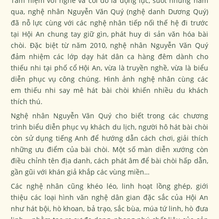
Tâm niệm với nghề và coi đó là động lực, suốt những năm
qua, nghệ nhân Nguyễn Văn Quý (nghệ danh Dương Quý)
đã nỗ lực cùng với các nghệ nhân tiếp nối thế hệ đi trước
tại Hội An chung tay giữ gìn, phát huy di sản văn hóa bài
chòi. Đặc biệt từ năm 2010, nghệ nhân Nguyễn Văn Quý
đảm nhiệm các lớp dạy hát dân ca hàng đêm dành cho
thiếu nhi tại phố cổ Hội An, vừa là truyền nghề, vừa là biểu
diễn phục vụ công chúng. Hình ảnh nghệ nhân cùng các
em thiếu nhi say mê hát bài chòi khiến nhiều du khách
thích thú.
Nghệ nhân Nguyễn Văn Quý cho biết trong các chương
trình biểu diễn phục vụ khách du lịch, người hô hát bài chòi
còn sử dụng tiếng Anh để hướng dẫn cách chơi, giải thích
những ưu điểm của bài chòi. Một số màn diễn xướng còn
điều chỉnh tên địa danh, cách phát âm để bài chòi hấp dẫn,
gần gũi với khán giả khắp các vùng miền…
Các nghệ nhân cũng khéo léo, linh hoạt lồng ghép, giới
thiệu các loại hình văn nghệ dân gian đặc sắc của Hội An
như hát bội, hò khoan, bả trạo, sắc bùa, múa tứ linh, hò đưa