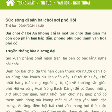
TRANG NHẤT
/
TIN TỨC
/
VĂN HOÁ - NGHỆ THUẬT
Sức sống di sản bài chòi nơi phố Hội
Thứ ba - 09/04/2024 14:20
Bài chòi ở Hội An không chỉ là một trò chơi dân gian mà
còn góp phần làm hấp dẫn, phong phú bức tranh văn hóa
phố cổ.
Truyền thống hòa đương đại
Gió xuân phảng phất ngọn tre/ Hai bên cô bác lắng nghe
bài chòi…
Đêm hội bài chòi đã trở nên quen thuộc với người dân Hội
An cũng như khách du lịch đến đây. Cứ tối thứ Bảy, Chủ
nhật hàng tuần, mọi người lại tụ tập về khoảng sân giữa
phố Hội và sông Hoài (sông Bạch Đằng) để có được những
giờ phút thư giãn, hứng khởi. Sân chơi này giúp phố cổ
thêm sinh động mà không mất đi vẻ đẹp yên bình đặc
trưng. Vì rằng, đêm hội bài chòi vừa mang hơi thở cuộc
sống hiện đại, vừa chứa đựng vẻ dịu dàng, duyên dáng của