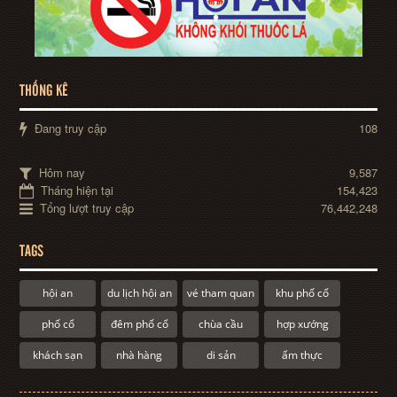
THỐNG KÊ
Đang truy cập
108
Hôm nay
9,587
Tháng hiện tại
154,423
Tổng lượt truy cập
76,442,248
TAGS
hội an
du lịch hội an
vé tham quan
khu phố cổ
phố cổ
đêm phố cổ
chùa cầu
hợp xướng
khách sạn
nhà hàng
di sản
ẩm thực