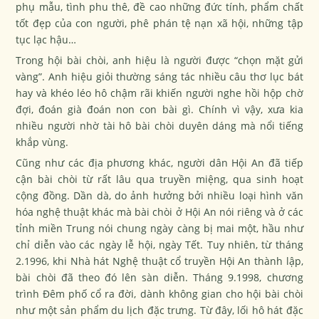
phụ mẫu, tình phu thê, đề cao những đức tính, phẩm chất
tốt đẹp của con người, phê phán tệ nạn xã hội, những tập
tục lạc hậu…
Trong hội bài chòi, anh hiệu là người được “chọn mặt gửi
vàng”. Anh hiệu giỏi thường sáng tác nhiều câu thơ lục bát
hay và khéo léo hô chậm rãi khiến người nghe hồi hộp chờ
đợi, đoán già đoán non con bài gì. Chính vì vậy, xưa kia
nhiều người nhờ tài hô bài chòi duyên dáng mà nổi tiếng
khắp vùng.
Cũng như các địa phương khác, người dân Hội An đã tiếp
cận bài chòi từ rất lâu qua truyền miệng, qua sinh hoạt
cộng đồng. Dần dà, do ảnh hưởng bởi nhiều loại hình văn
hóa nghệ thuật khác mà bài chòi ở Hội An nói riêng và ở các
tỉnh miền Trung nói chung ngày càng bị mai một, hầu như
chỉ diễn vào các ngày lễ hội, ngày Tết. Tuy nhiên, từ tháng
2.1996, khi Nhà hát Nghệ thuật cổ truyền Hội An thành lập,
bài chòi đã theo đó lên sàn diễn. Tháng 9.1998, chương
trình Đêm phố cổ ra đời, dành không gian cho hội bài chòi
như một sản phẩm du lịch đặc trưng. Từ đây, lối hô hát đặc