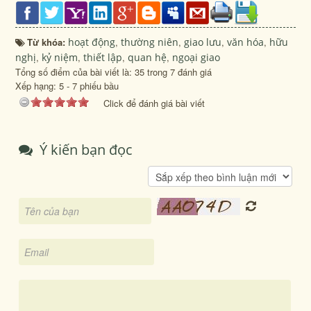
Từ khóa:
hoạt động
,
thường niên
,
giao lưu
,
văn hóa
,
hữu
nghị
,
kỷ niệm
,
thiết lập
,
quan hệ
,
ngoại giao
Tổng số điểm của bài viết là: 35 trong 7 đánh giá
Xếp hạng:
5
-
7
phiếu bầu
Click để đánh giá bài viết
Ý kiến bạn đọc