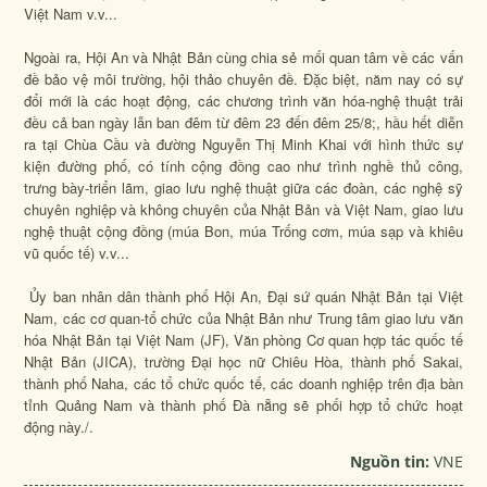
Việt Nam v.v...
Ngoài ra, Hội An và Nhật Bản cùng chia sẻ mối quan tâm về các vấn
đề bảo vệ môi trường, hội thảo chuyên đề. Đặc biệt, năm nay có sự
đổi mới là các hoạt động, các chương trình văn hóa-nghệ thuật trải
đều cả ban ngày lẫn ban đêm từ đêm 23 đến đêm 25/8;, hầu hết diễn
ra tại Chùa Cầu và đường Nguyễn Thị Minh Khai với hình thức sự
kiện đường phố, có tính cộng đồng cao như trình nghề thủ công,
trưng bày-triển lãm, giao lưu nghệ thuật giữa các đoàn, các nghệ sỹ
chuyên nghiệp và không chuyên của Nhật Bản và Việt Nam, giao lưu
nghệ thuật cộng đồng (múa Bon, múa Trống cơm, múa sạp và khiêu
vũ quốc tế) v.v...
Ủy ban nhân dân thành phố Hội An, Đại sứ quán Nhật Bản tại Việt
Nam, các cơ quan-tổ chức của Nhật Bản như Trung tâm giao lưu văn
hóa Nhật Bản tại Việt Nam (JF), Văn phòng Cơ quan hợp tác quốc tế
Nhật Bản (JICA), trường Đại học nữ Chiêu Hòa, thành phố Sakai,
thành phố Naha, các tổ chức quốc tế, các doanh nghiệp trên địa bàn
tỉnh Quảng Nam và thành phố Đà nẵng sẽ phối hợp tổ chức hoạt
động này./.
Nguồn tin:
VNE