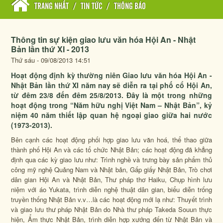
TRANG NHẤT
/
TIN TỨC
/
THÔNG BÁO
Thông tin sự kiện giao lưu văn hóa Hội An - Nhật
Bản lần thứ XI - 2013
Thứ sáu - 09/08/2013 14:51
Hoạt động định kỳ thường niên Giao lưu văn hóa Hội An -
Nhật Bản lần thứ XI năm nay sẽ diễn ra tại phố cổ Hội An,
từ đêm 23/8 đến đêm 25/8/2013. Đây là một trong những
hoạt động trong “Năm hữu nghị Việt Nam – Nhật Bản”, kỷ
niệm 40 năm thiết lập quan hệ ngoại giao giữa hai nước
(1973-2013).
Bên cạnh các hoạt động phối hợp giao lưu văn hoá, thể thao giữa
thành phố Hội An và các tổ chức Nhật Bản; các hoạt động đã khẳng
định qua các kỳ giao lưu như: Trình nghề và trưng bày sản phẩm thủ
công mỹ nghệ Quảng Nam và Nhật bản, Gấp giấy Nhật Bản, Trò chơi
dân gian Hội An và Nhật Bản, Thư pháp thơ Haiku, Chụp hình lưu
niệm với áo Yukata, trình diễn nghệ thuật dân gian, biểu diễn trống
truyền thống Nhật Bản v.v…là các hoạt động mới lạ như: Thuyết trình
và giao lưu thư pháp Nhật Bản do Nhà thư pháp Takeda Souun thực
hiện, Ẩm thực Nhật Bản, trình diễn hợp xướng đến từ Nhật Bản và