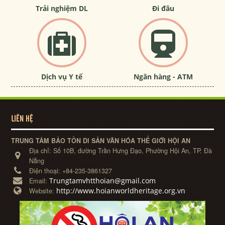
Trải nghiệm DL
Đi đâu
Dịch vụ Y tế
Ngân hàng - ATM
LIÊN HỆ
TRUNG TÂM BẢO TỒN DI SẢN VĂN HÓA THẾ GIỚI HỘI AN
Địa chỉ:
Số 10B, đường Trần Hưng Đạo, Phường Hội An, TP. Đà
Nẵng
Điện thoại:
+84-235-3861327
Trungtamvhtthoian@gmail.com
Email:
http://www.hoianworldheritage.org.vn
Website: