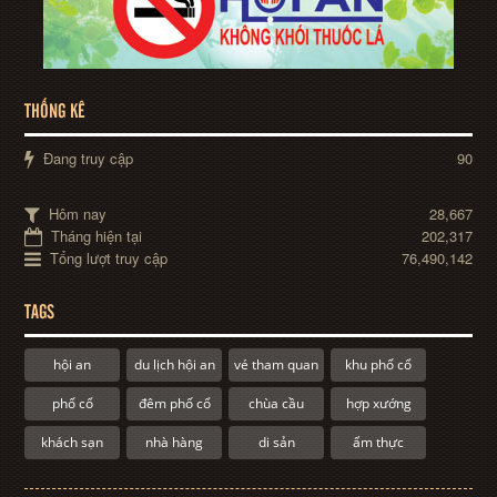
THỐNG KÊ
Đang truy cập
90
Hôm nay
28,667
Tháng hiện tại
202,317
Tổng lượt truy cập
76,490,142
TAGS
hội an
du lịch hội an
vé tham quan
khu phố cổ
phố cổ
đêm phố cổ
chùa cầu
hợp xướng
khách sạn
nhà hàng
di sản
ẩm thực