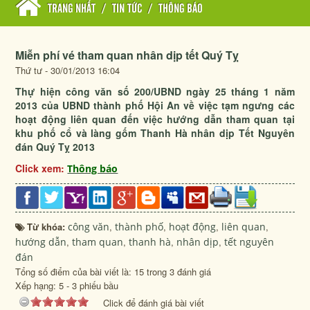
TRANG NHẤT
/
TIN TỨC
/
THÔNG BÁO
Miễn phí vé tham quan nhân dịp tết Quý Tỵ
Thứ tư - 30/01/2013 16:04
Thự hiện công văn số 200/UBND ngày 25 tháng 1 năm
2013 của UBND thành phố Hội An về việc tạm ngưng các
hoạt động liên quan đến việc hướng dẫn tham quan tại
khu phố cổ và làng gốm Thanh Hà nhân dịp Tết Nguyên
đán Quý Tỵ 2013
Click xem:
Thông báo
Từ khóa:
công văn
,
thành phố
,
hoạt động
,
liên quan
,
hướng dẫn
,
tham quan
,
thanh hà
,
nhân dịp
,
tết nguyên
đán
Tổng số điểm của bài viết là: 15 trong 3 đánh giá
Xếp hạng:
5
-
3
phiếu bầu
Click để đánh giá bài viết