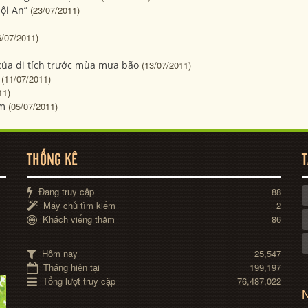
ội An”
(23/07/2011)
6/07/2011)
của di tích trước mùa mưa bão
(13/07/2011)
(11/07/2011)
11)
àm
(05/07/2011)
THỐNG KÊ
T
Đang truy cập
88
Máy chủ tìm kiếm
2
Khách viếng thăm
86
Hôm nay
25,547
Tháng hiện tại
199,197
Tổng lượt truy cập
76,487,022
N