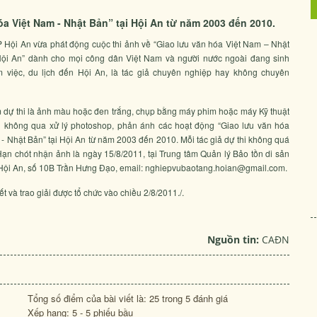
a Việt Nam - Nhật Bản” tại Hội An từ năm 2003 đến 2010.
Hội An vừa phát động cuộc thi ảnh về “Giao lưu văn hóa Việt Nam – Nhật
Hội An” dành cho mọi công dân Việt Nam và người nước ngoài đang sinh
m việc, du lịch đến Hội An, là tác giả chuyên nghiệp hay không chuyên
 dự thi là ảnh màu hoặc đen trắng, chụp bằng máy phim hoặc máy Kỹ thuật
 không qua xử lý photoshop, phản ánh các hoạt động “Giao lưu văn hóa
- Nhật Bản” tại Hội An từ năm 2003 đến 2010. Mỗi tác giả dự thi không quá
Hạn chót nhận ảnh là ngày 15/8/2011, tại Trung tâm Quản lý Bảo tồn di sản
Hội An, số 10B Trần Hưng Đạo, email: nghiepvubaotang.hoian@gmail.com.
ết và trao giải được tổ chức vào chiều 2/8/2011./.
Nguồn tin:
CAĐN
Tổng số điểm của bài viết là: 25 trong 5 đánh giá
Xếp hạng:
5
-
5
phiếu bầu