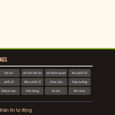
AGS
hội an
du lịch hội an
vé tham quan
khu phố cổ
phố cổ
đêm phố cổ
chùa cầu
hợp xướng
khách sạn
nhà hàng
di sản
ẩm thực
hận tin tự động