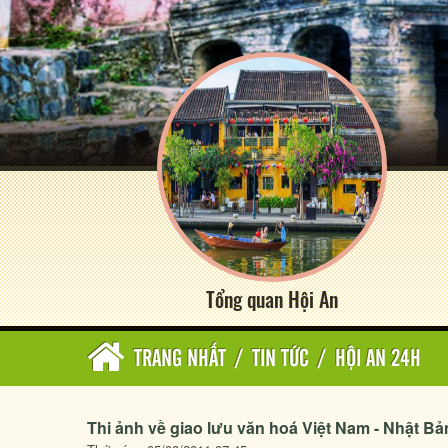
Tổng quan Hội An
TRANG NHẤT
/
TIN TỨC
/
HỘI AN 24H
Thi ảnh về giao lưu văn hoá Việt Nam - Nhật Bả