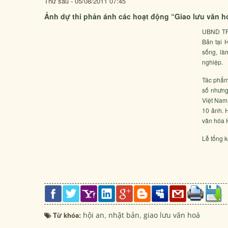
Thứ sáu - 05/08/2011 07:45
Ảnh dự thi phản ánh các hoạt động “Giao lưu văn hó
UBND TP 
Bản tại 
sống, là
nghiệp.
Tác phẩm
số nhưng
Việt Nam 
10 ảnh. 
văn hóa 
Lễ tổng k
Từ khóa:
hội an
,
nhật bản
,
giao lưu văn hoá