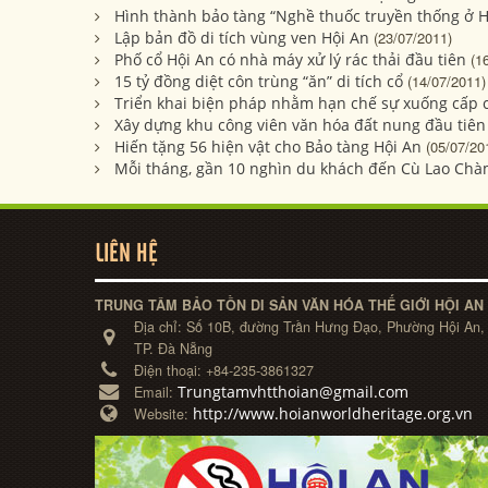
Hình thành bảo tàng “Nghề thuốc truyền thống ở H
Lập bản đồ di tích vùng ven Hội An
(23/07/2011)
Phố cổ Hội An có nhà máy xử lý rác thải đầu tiên
(1
15 tỷ đồng diệt côn trùng “ăn” di tích cổ
(14/07/2011)
Triển khai biện pháp nhằm hạn chế sự xuống cấp 
Xây dựng khu công viên văn hóa đất nung đầu tiên
Hiến tặng 56 hiện vật cho Bảo tàng Hội An
(05/07/20
Mỗi tháng, gần 10 nghìn du khách đến Cù Lao Ch
LIÊN HỆ
TRUNG TÂM BẢO TỒN DI SẢN VĂN HÓA THẾ GIỚI HỘI AN
Địa chỉ:
Số 10B, đường Trần Hưng Đạo, Phường Hội An,
TP. Đà Nẵng
Điện thoại:
+84-235-3861327
Trungtamvhtthoian@gmail.com
Email:
http://www.hoianworldheritage.org.vn
Website: