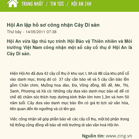
TRANG NHẤT
/
TIN TỨC
/
HỘI AN 24H
Hội An lập hồ sơ công nhận Cây Di sản
Thứ bảy - 14/05/2011 07:38
Hội An vừa lập thủ tục trình Hội Bảo vệ Thiên nhiên và Môi
trường Việt Nam công nhận một số cây cổ thụ ở Hội An là
Cây Di sản.
Hiện Hội An đã đưa 42 cây cổ thụ ở khu vực I, IIA và IIB của khu phố cổ
vào danh mục, trong đó có 37 cây cần bảo vệ và 5 cây cần bảo tồn
gồm Chân chim, Muồng hoa đào, Đa, Vông đồng, Bồ đề, Me, Thị,
Sanh, Phượng và Xà cừ. Những cây đưa vào danh mục bảo vệ để có
chế độ chăm sóc thích hợp đường kính thân lớn hơn 1,3m và hơn 50
năm tuổi. Cây đưa vào danh mục bảo tồn có giá trị lịch sử văn hóa,
liên quan đến tín ngưỡng và có tên gọi.
Việc công nhận sẽ góp phần bảo vệ các cây cổ thụ, một bộ phận trong
hệ thống cộng đồng về bảo vệ môi trường di sản văn hoá Hội An.
Nguồn tin:
www.zing.vn