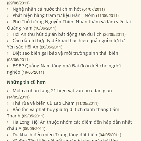
(29/06/2011)
Nghệ nhân cả nước thi chim hót
(01/07/2011)
Phát hiện hàng trăm tư liệu Hán - Nôm
(11/06/2011)
Phó Thủ tướng Nguyễn Thiện Nhân thăm và làm việc tại
Quảng Nam
(10/06/2011)
Hội An thu hút dự án bất động sản du lịch
(26/05/2011)
Cần đầu tư hợp lý để khai thác hiệu quả nguồn lợi từ
Yến sào Hội An
(26/05/2011)
Diệt sao biển gai bảo vệ môi trường sinh thái biển
(08/06/2011)
BĐBP Quảng Nam tặng nhà Đại đoàn kết cho người
nghèo
(19/05/2011)
Những tin cũ hơn
Một cá nhân tặng 21 hiện vật văn hóa dân gian
(14/05/2011)
Thả rùa về biển Cù Lao Chàm
(11/05/2011)
Bảo tồn và phát huy giá trị di tích danh thắng Cẩm
Thanh
(09/05/2011)
Hạ Long, Hội An thuộc nhóm các điểm đến hấp dẫn nhất
châu Á
(06/05/2011)
Du khách đến miền Trung tăng đột biến
(04/05/2011)
Xã đảo Tân Hiệp sôi nổi chuẩn bị cho ngày hội lớn