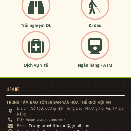
Trải nghiệm DL
Đi đâu
Dịch vụ Y tế
Ngân hàng - ATM
LIÊN HỆ
TRUNG TÂM BẢO TỒN DI SẢN VĂN HÓA THẾ GIỚI HỘI AN
Địa chỉ:
Số 10B, đường Trần Hưng Đạo, Phường Hội An, TP. Đà
Nẵng
Điện thoại:
+84-235-3861327
Trungtamvhtthoian@gmail.com
Email: