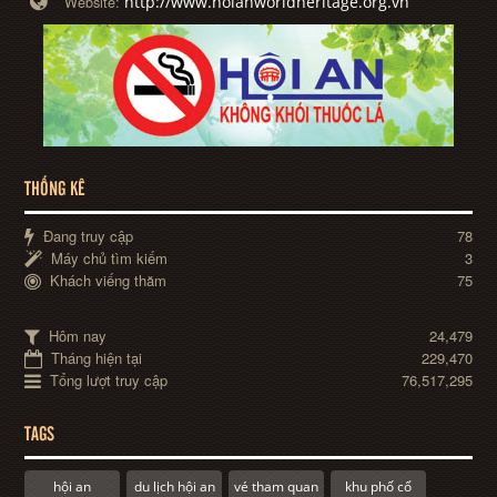
http://www.hoianworldheritage.org.vn
Website:
THỐNG KÊ
Đang truy cập
78
Máy chủ tìm kiếm
3
Khách viếng thăm
75
Hôm nay
24,479
Tháng hiện tại
229,470
Tổng lượt truy cập
76,517,295
TAGS
hội an
du lịch hội an
vé tham quan
khu phố cổ