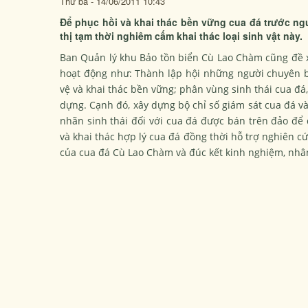
Thứ ba - 14/06/2011 10:43
Để phục hồi và khai thác bền vững cua đá trước ng
thị tạm thời nghiêm cấm khai thác loại sinh vật này.
Ban Quản lý khu Bảo tồn biển Cù Lao Chàm cũng đề x
hoạt động như: Thành lập hội những người chuyên b
vệ và khai thác bền vững; phân vùng sinh thái cua đá
dựng. Cạnh đó, xây dựng bộ chỉ số giám sát cua đá và
nhãn sinh thái đối với cua đá được bán trên đảo để 
và khai thác hợp lý cua đá đồng thời hỗ trợ nghiên cứ
của cua đá Cù Lao Chàm và đúc kết kinh nghiệm, nhâ