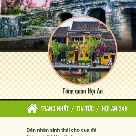
Tổng quan Hội An
TRANG NHẤT
/
TIN TỨC
/
HỘI AN 24H
Dán nhãn sinh thái cho cua đá