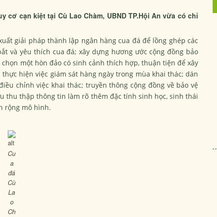
uy cơ cạn kiệt tại Cù Lao Chàm, UBND TP.Hội An vừa có chỉ
uất giải pháp thành lập ngân hàng cua đá để lồng ghép các
ắt và yêu thích cua đá; xây dựng hương ước cộng đồng bảo
, chọn một hòn đảo có sinh cảnh thích hợp, thuận tiện để xây
 thực hiện việc giám sát hàng ngày trong mùa khai thác; dán
điều chỉnh việc khai thác; truyền thông cộng đồng về bảo vệ
u thu thập thông tin làm rõ thêm đặc tính sinh học, sinh thái
n rộng mô hình.
Cu
a
đá
Cù
La
o
Ch