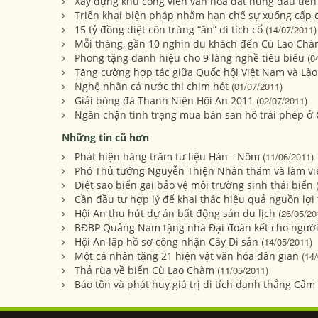
Xây dựng khu công viên văn hóa đất nung đầu tiên
Triển khai biện pháp nhằm hạn chế sự xuống cấp 
15 tỷ đồng diệt côn trùng “ăn” di tích cổ
(14/07/2011)
Mỗi tháng, gần 10 nghìn du khách đến Cù Lao Ch
Phong tặng danh hiệu cho 9 làng nghề tiêu biểu
(0
Tăng cường hợp tác giữa Quốc hội Việt Nam và Lào
Nghệ nhân cả nước thi chim hót
(01/07/2011)
Giải bóng đá Thanh Niên Hội An 2011
(02/07/2011)
Ngăn chặn tình trạng mua bán san hô trái phép ở
Những tin cũ hơn
Phát hiện hàng trăm tư liệu Hán - Nôm
(11/06/2011)
Phó Thủ tướng Nguyễn Thiện Nhân thăm và làm vi
Diệt sao biển gai bảo vệ môi trường sinh thái biển
Cần đầu tư hợp lý để khai thác hiệu quả nguồn lợi
Hội An thu hút dự án bất động sản du lịch
(26/05/20
BĐBP Quảng Nam tặng nhà Đại đoàn kết cho ngườ
Hội An lập hồ sơ công nhận Cây Di sản
(14/05/2011)
Một cá nhân tặng 21 hiện vật văn hóa dân gian
(14
Thả rùa về biển Cù Lao Chàm
(11/05/2011)
Bảo tồn và phát huy giá trị di tích danh thắng Cẩ