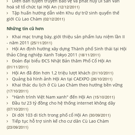
Diễn đàn tuyên truyền bảo vệ và phát huy Di sản Văn
hoá sẽ tổ chức tại Hội An
(12/12/2011)
Tập huấn hướng dẫn viên Khu dự trữ sinh quyển thế
giới Cù Lao Chàm
(02/12/2011)
Những tin cũ hơn
Khai mạc trưng bày, giới thiệu sản phẩm lưu niệm lần II
- năm 2011
(25/11/2011)
Hội An định hướng xây dựng Thành phố Sinh thái tại Hội
thảo Công nghiệp Xanh Tokyo 2011
(18/11/2011)
Đoàn đại biểu ĐCS Nhật Bản thăm Phố Cổ Hội An
(01/11/2011)
Hội An đã đón hơn 1,2 triệu lượt khách
(31/10/2011)
Quảng bá hình ảnh Hội An tại CAEXPO
(26/10/2011)
Khai thác du lịch ở Cù Lao Chàm theo hướng bền vững
(17/10/2011)
"Hành trình Việt Nam xanh" đến Hội An
(15/10/2011)
Đầu tư 23 tỷ đồng cho hệ thống internet không dây
(07/10/2011)
Di dời 103 di tích trong phố cổ Hội An
(30/09/2011)
Tiếp tục hỗ trợ sinh kế cho cư dân Cù Lao Chàm
(23/09/2011)