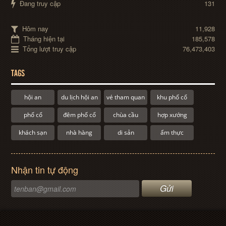
Đang truy cập
131
Hôm nay
11,928
Tháng hiện tại
185,578
Tổng lượt truy cập
76,473,403
TAGS
hội an
du lịch hội an
vé tham quan
khu phố cổ
phố cổ
đêm phố cổ
chùa cầu
hợp xướng
khách sạn
nhà hàng
di sản
ẩm thực
Nhận tin tự động