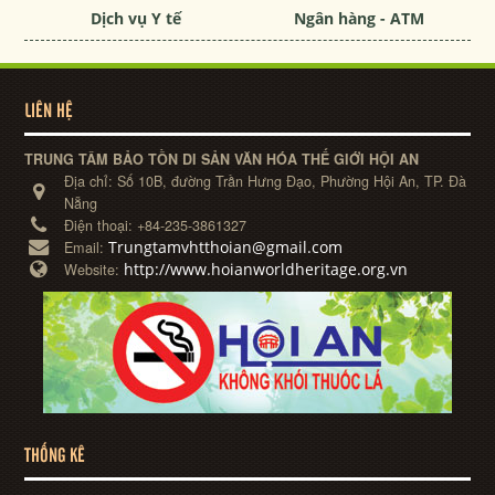
Dịch vụ Y tế
Ngân hàng - ATM
LIÊN HỆ
TRUNG TÂM BẢO TỒN DI SẢN VĂN HÓA THẾ GIỚI HỘI AN
Địa chỉ:
Số 10B, đường Trần Hưng Đạo, Phường Hội An, TP. Đà
Nẵng
Điện thoại:
+84-235-3861327
Trungtamvhtthoian@gmail.com
Email:
http://www.hoianworldheritage.org.vn
Website:
THỐNG KÊ