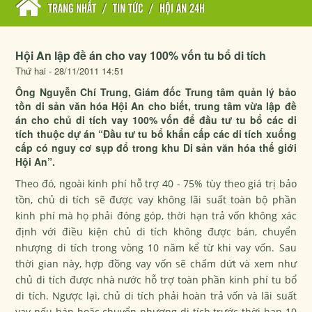
TRANG NHẤT
/
TIN TỨC
/
HỘI AN 24H
Hội An lập đề án cho vay 100% vốn tu bổ di tích
Thứ hai - 28/11/2011 14:51
Ông Nguyễn Chí Trung, Giám đốc Trung tâm quản lý bảo
tồn di sản văn hóa Hội An cho biết, trung tâm vừa lập đề
án cho chủ di tích vay 100% vốn để đầu tư tu bổ các di
tích thuộc dự án “Đầu tư tu bổ khẩn cấp các di tích xuống
cấp có nguy cơ sụp đổ trong khu Di sản văn hóa thế giới
Hội An”.
Theo đó, ngoài kinh phí hỗ trợ 40 - 75% tùy theo giá trị bảo
tồn, chủ di tích sẽ được vay không lãi suất toàn bộ phần
kinh phí mà họ phải đóng góp, thời hạn trả vốn không xác
định với điều kiện chủ di tích không được bán, chuyển
nhượng di tích trong vòng 10 năm kể từ khi vay vốn. Sau
thời gian này, hợp đồng vay vốn sẽ chấm dứt và xem như
chủ di tích được nhà nước hỗ trợ toàn phần kinh phí tu bổ
di tích. Ngược lại, chủ di tích phải hoàn trả vốn và lãi suất
vay nếu bán hoặc chuyển nhượng di tích trước thời hạn 10