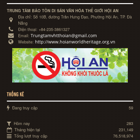
TRUNG TÂM BẢO TỒN DI SẢN VĂN HÓA THẾ GIỚI HỘI AN
Địa chỉ:
Số 10B, đường Trần Hưng Đạo, Phường Hội An, TP. Đà
Nẵng
Điện thoại:
+84-235-3861327
Trungtamvhtthoian@gmail.com
Email:
http://www.hoianworldheritage.org.vn
Website:
THỐNG KÊ
Đang truy cập
59
Hôm nay
283
Tháng hiện tại
231,149
Tổng lượt truy cập
76,518,974