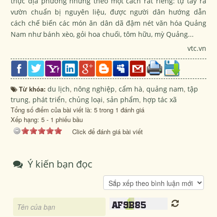
thực địa phương nhưng theo một cách rất riêng: tự tay ra
vườn chuẩn bị nguyên liệu, được người dân hướng dẫn
cách chế biến các món ăn dân dã đậm nét văn hóa Quảng
Nam như bánh xèo, gỏi hoa chuối, tôm hữu, mỳ Quảng...
vtc.vn
Từ khóa:
du lịch
,
nông nghiệp
,
cẩm hà
,
quảng nam
,
tập
trung
,
phát triển
,
chủng loại
,
sản phẩm
,
hợp tác xã
Tổng số điểm của bài viết là: 5 trong 1 đánh giá
Xếp hạng:
5
-
1
phiếu bầu
Click để đánh giá bài viết
Ý kiến bạn đọc