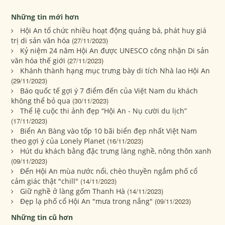
Những tin mới hơn
Hội An tổ chức nhiều hoạt động quảng bá, phát huy giá
trị di sản văn hóa
(27/11/2023)
Kỷ niệm 24 năm Hội An được UNESCO công nhận Di sản
văn hóa thế giới
(27/11/2023)
Khánh thành hạng mục trưng bày di tích Nhà lao Hội An
(29/11/2023)
Báo quốc tế gợi ý 7 điểm đến của Việt Nam du khách
không thể bỏ qua
(30/11/2023)
Thể lệ cuộc thi ảnh đẹp “Hội An - Nụ cười du lịch”
(17/11/2023)
Biển An Bàng vào tốp 10 bãi biển đẹp nhất Việt Nam
theo gợi ý của Lonely Planet
(16/11/2023)
Hút du khách bằng đặc trưng làng nghề, nông thôn xanh
(09/11/2023)
Đến Hội An mùa nước nổi, chèo thuyền ngắm phố cổ
cảm giác thật "chill"
(14/11/2023)
Giữ nghề ở làng gốm Thanh Hà
(14/11/2023)
Đẹp lạ phố cổ Hội An "mưa trong nắng"
(09/11/2023)
Những tin cũ hơn