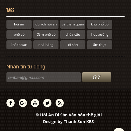
TAGS
hội an
du lịch hội an
vé tham quan
khu phố cổ
phố cổ
đêm phố cổ
chùa cầu
hợp xướng
khách sạn
nhà hàng
di sản
ẩm thực
Nhận tin tự động
© Hội An Di Sản Văn hóa thế giới
Design by
Thanh Son KBS