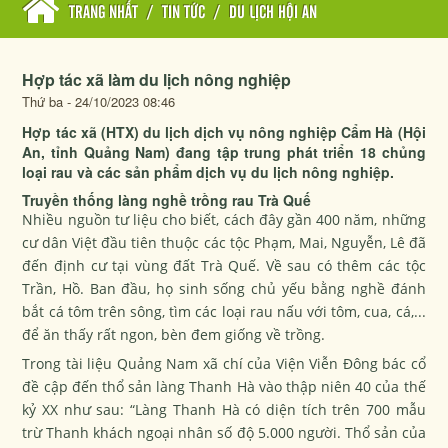
TRANG NHẤT
/
TIN TỨC
/
DU LỊCH HỘI AN
Hợp tác xã làm du lịch nông nghiệp
Thứ ba - 24/10/2023 08:46
Hợp tác xã (HTX) du lịch dịch vụ nông nghiệp Cẩm Hà (Hội
An, tỉnh Quảng Nam) đang tập trung phát triển 18 chủng
loại rau và các sản phẩm dịch vụ du lịch nông nghiệp.
Truyền thống làng nghề trồng rau Trà Quế
Nhiều nguồn tư liệu cho biết, cách đây gần 400 năm, những
cư dân Việt đầu tiên thuộc các tộc Phạm, Mai, Nguyễn, Lê đã
đến định cư tại vùng đất Trà Quế. Về sau có thêm các tộc
Trần, Hồ. Ban đầu, họ sinh sống chủ yếu bằng nghề đánh
bắt cá tôm trên sông, tìm các loại rau nấu với tôm, cua, cá,...
để ăn thấy rất ngon, bèn đem giống về trồng.
Trong tài liệu Quảng Nam xã chí của Viện Viễn Đông bác cổ
đề cập đến thổ sản làng Thanh Hà vào thập niên 40 của thế
kỷ XX như sau: “Làng Thanh Hà có diện tích trên 700 mẫu
trừ Thanh khách ngoại nhân số độ 5.000 người. Thổ sản của