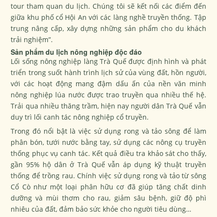
tour tham quan du lịch. Chúng tôi sẽ kết nối các điểm đến
giữa khu phố cổ Hội An với các làng nghề truyền thống. Tập
trung nâng cấp, xây dựng những sản phẩm cho du khách
trải nghiệm”.
Sản phẩm du lịch nông nghiệp độc đáo
Lối sống nông nghiệp làng Trà Quế được định hình và phát
triển trong suốt hành trình lịch sử của vùng đất, hồn người,
với các hoạt động mang đậm dấu ấn của nền văn minh
nông nghiệp lúa nước được trao truyền qua nhiều thế hệ.
Trải qua nhiều thăng trầm, hiện nay người dân Trà Quế vẫn
duy trì lối canh tác nông nghiệp cổ truyền.
Trong đó nổi bật là việc sử dụng rong và tảo sông để làm
phân bón, tưới nước bằng tay, sử dụng các nông cụ truyền
thống phục vụ canh tác. Kết quả điều tra khảo sát cho thấy,
gần 95% hộ dân ở Trà Quế vẫn áp dụng kỹ thuật truyền
thống để trồng rau. Chính việc sử dụng rong và tảo từ sông
Cổ Cò như một loại phân hữu cơ đã giúp tăng chất dinh
dưỡng và mùi thơm cho rau, giảm sâu bệnh, giữ độ phì
nhiêu của đất, đảm bảo sức khỏe cho người tiêu dùng…