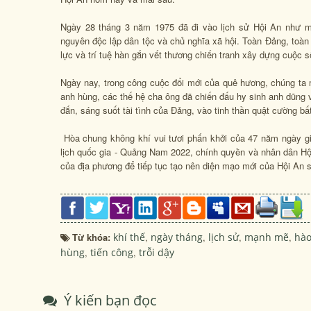
Ngày 28 tháng 3 năm 1975 đã đi vào lịch sử Hội An như m
nguyên độc lập dân tộc và chủ nghĩa xã hội. Toàn Đảng, toàn 
lực và trí tuệ hàn gắn vết thương chiến tranh xây dựng cuộc
Ngày nay, trong công cuộc đổi mới của quê hương, chúng ta m
anh hùng, các thế hệ cha ông đã chiến đấu hy sinh anh dũng v
đắn, sáng suốt tài tình của Đảng, vào tinh thần quật cường bấ
Hòa chung không khí vui tươi phấn khởi của 47 năm ngày g
lịch quốc gia - Quảng Nam 2022, chính quyền và nhân dân Hội 
của địa phương để tiếp tục tạo nên diện mạo mới của Hội An s
Từ khóa:
khí thế
,
ngày tháng
,
lịch sử
,
mạnh mẽ
,
hà
hùng
,
tiến công
,
trỗi dậy
Ý kiến bạn đọc