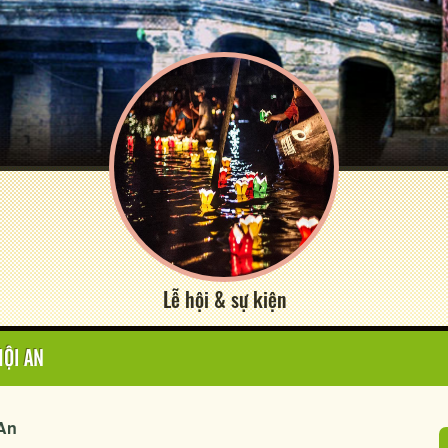
Lễ hội & sự kiện
HỘI AN
 An