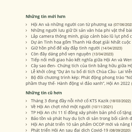
Những tin mới hơn
Hội An và những người con từ phương xa
(07/06/202
Những người lưu giữ Di sản văn hóa phi vật thể bài
Lắp camera thông minh, giúp cảnh báo lũ lụt phố c
Dự án Tinh hoa gốm Thanh Hà đoạt giải Nhất cuộc 
Giữ hồn phố để xây đắp tình người
(14/04/2023)
Còn đây dáng phố vẹn nguyên
(13/04/2023)
Tiếp nối mối giao hảo kết nghĩa giữa Hội An và We
Cây sao đen- Chứng tích của tình bằng hữu giữa H
Lễ khởi công “Dự án tu bổ di tích Chùa Cầu- Lai Viễ
Bộ đôi chương trình kép: Phát động phong trào “Nói
phầm thay thế- Hành động vì đảo xanh”, Hội An 2022
Những tin cũ hơn
Tháng 3 đong đầy nỗi nhớ cố KTS Kazik
(18/03/2022)
Về Hội An chợt nhớ một người
(10/11/2021)
TP Hội An chi 11 tỉ đồng xây phiên bản phố cổ tặn
Bảo tồn và phát huy du lịch di sản trong bối cảnh 
Hội An phát triển 10 sản phẩm OCOP mới và nâng
Phát triển Hội An sau đại dịch Covid-19
(08/09/2020)