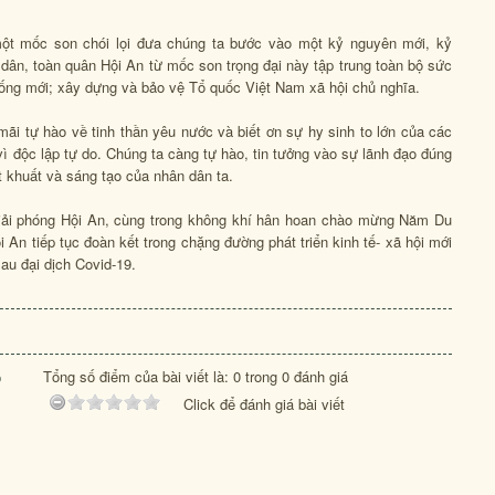
ột mốc son chói lọi đưa chúng ta bước vào một kỷ nguyên mới, kỷ
dân, toàn quân Hội An từ mốc son trọng đại này tập trung toàn bộ sức
 sống mới; xây dựng và bảo vệ Tổ quốc Việt Nam xã hội chủ nghĩa.
ãi tự hào về tinh thần yêu nước và biết ơn sự hy sinh to lớn của các
ì độc lập tự do. Chúng ta càng tự hào, tin tưởng vào sự lãnh đạo đúng
t khuất và sáng tạo của nhân dân ta.
iải phóng Hội An, cùng trong không khí hân hoan chào mừng Năm Du
An tiếp tục đoàn kết trong chặng đường phát triển kinh tế- xã hội mới
au đại dịch Covid-19.
Tổng số điểm của bài viết là: 0 trong 0 đánh giá
o
Click để đánh giá bài viết