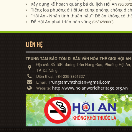
Xây dựng kế hoạch quảng bá du lịch Hội An
(30/06/
Tiếng loa phường ở Hội An cùng phòng, chống dịch
“Hội An - Nhân tình thuần hậu”: Đề án không có thờ
Để Hội An phát triển bền vững
(25/02/2020)
LIÊN HỆ
TRUNG TÂM BẢO TỒN DI SẢN VĂN HÓA THẾ GIỚI HỘI AN
Địa chỉ:
Số 10B, đường Trần Hưng Đạo, Phường Hội An,
TP. Đà Nẵng
Điện thoại:
+84-235-3861327
Trungtamvhtthoian@gmail.com
Email:
http://www.hoianworldheritage.org.vn
Website: