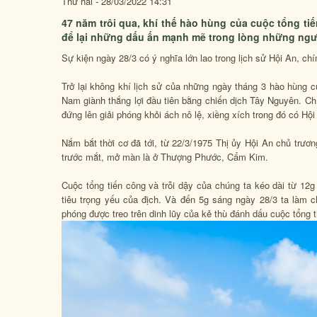
Thứ hai - 28/03/2022 14:31
47 năm trôi qua, khí thế hào hùng của cuộc tổng ti
để lại những dấu ấn mạnh mẽ trong lòng những ngư
Sự kiện ngày 28/3 có ý nghĩa lớn lao trong lịch sử Hội An, ch
Trở lại không khí lịch sử của những ngày tháng 3 hào hùng c
Nam giành thắng lợi đầu tiên bằng chiến dịch Tây Nguyên. Chí
đứng lên giải phóng khỏi ách nô lệ, xiềng xích trong đó có Hội
Nắm bắt thời cơ đã tới, từ 22/3/1975 Thị ủy Hội An chủ trươn
trước mắt, mở màn là ở Thượng Phước, Cẩm Kim.
Cuộc tổng tiến công và trỗi dậy của chúng ta kéo dài từ 1
tiêu trọng yếu của địch. Và đến 5g sáng ngày 28/3 ta làm c
phóng được treo trên dinh lũy của kẻ thù đánh dấu cuộc tổng t