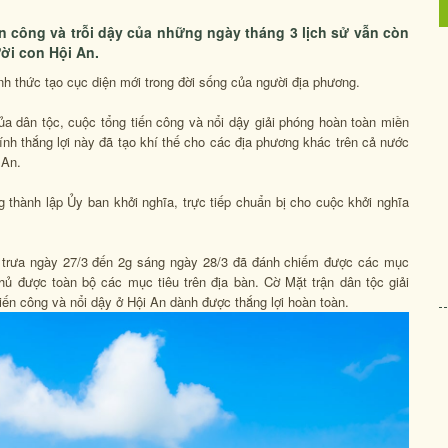
ến công và trỗi dậy của những ngày tháng 3 lịch sử vẫn còn
ời con Hội An.
ính thức tạo cục diện mới trong đời sống của người địa phương.
ủa dân tộc, cuộc tổng tiến công và nổi dậy giải phóng hoàn toàn miền
nh thắng lợi này đã tạo khí thế cho các địa phương khác trên cả nước
 An.
g thành lập Ủy ban khởi nghĩa, trực tiếp chuẩn bị cho cuộc khởi nghĩa
2g trưa ngày 27/3 đến 2g sáng ngày 28/3 đã đánh chiếm được các mục
hủ được toàn bộ các mục tiêu trên địa bàn. Cờ Mặt trận dân tộc giải
iến công và nổi dậy ở Hội An dành được thắng lợi hoàn toàn.