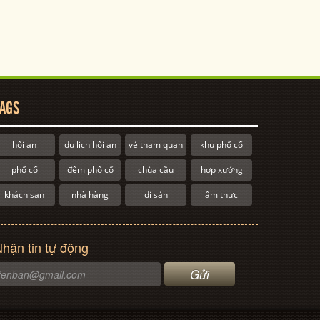
AGS
hội an
du lịch hội an
vé tham quan
khu phố cổ
phố cổ
đêm phố cổ
chùa cầu
hợp xướng
khách sạn
nhà hàng
di sản
ẩm thực
hận tin tự động