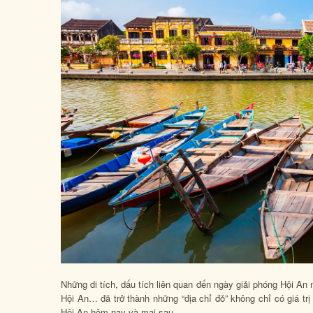
Những di tích, dấu tích liên quan đến ngày giải phóng Hội A
Hội An… đã trở thành những “địa chỉ đỏ” không chỉ có giá trị 
Hội An hôm nay và mai sau.