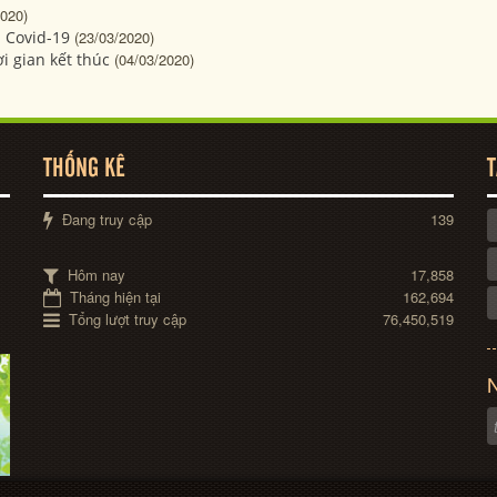
2020)
 Covid-19
(23/03/2020)
i gian kết thúc
(04/03/2020)
THỐNG KÊ
T
Đang truy cập
139
Hôm nay
17,858
Tháng hiện tại
162,694
Tổng lượt truy cập
76,450,519
N