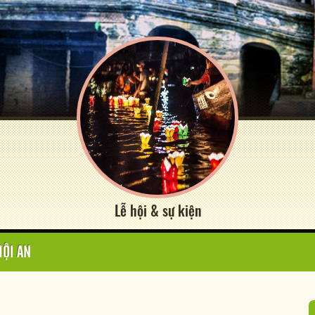
Lễ hội & sự kiện
HỘI AN