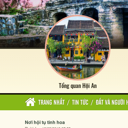
Tổng quan Hội An
TRANG NHẤT
/
TIN TỨC
/
ĐẤT VÀ NGƯỜI 
Nơi hội tụ tinh hoa