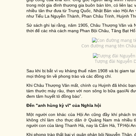
trong một gia đình thương gia buôn bán lớn, có liên l
nhiều tân thư đưa từ Trung Quốc, Nhật Bản vào Hội An 
như Tiểu La Nguyễn Thành, Phan Châu Trinh, Huỳnh Th
Sử sách ghi lại rằng, năm 1905, Châu Thượng Văn và
thời để các nhà cách mạng Phan Bội Châu, Tăng Bạt Hổ 
Con đường mang tên Châu 
Tượng đài Nguyễn D
Sau khi bị bắt vì vụ kháng thuế năm 1908 và bị giam tại 
mọi thông tin về phong trào và các đồng chí.
Khi Châu Thượng Văn mất, chính cụ Huỳnh đã khóc bạn 
tám thước mày râu, thẹn với non sông lo bữa gạo/Ai đư
đem tâm huyết tỏ đồng bào”.
Đến "anh hùng kỳ vĩ" của Nghĩa hội
Một người con khác của Hội An cũng đầy khí phách trư
không chỉ làm cho thực dân ở Quảng Nam mà nhiều tỉ
người con của làng Thanh Hà, nay là Cẩm Hà, TP.Hội An
Khi phong trào thất bại vì quân phản bội Nguyễn Thân, đ