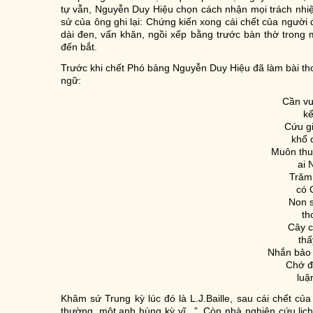
tự vẫn, Nguyễn Duy Hiệu chọn cách nhận mọi trách nhiệ
sử của ông ghi lại: Chứng kiến xong cái chết của người
dài đen, vấn khăn, ngồi xếp bằng trước bàn thờ trong
đến bắt.
Trước khi chết Phó bảng Nguyễn Duy Hiệu đã làm bài t
ngữ:
Cần v
kế
Cứu g
khổ 
Muôn th
ai 
Trăm
có 
Non 
th
Cây c
thấ
Nhắn bảo 
Chớ đ
luậ
Khâm sứ Trung kỳ lúc đó là L.J.Baille, sau cái chết củ
thường, một anh hùng kỳ vĩ...”. Còn nhà nghiên cứu lị