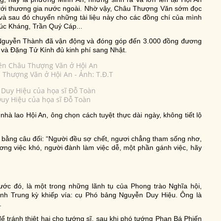
ạc với thương gia nước ngoài. Nhờ vậy, Châu Thượng Văn sớm đọc
và sau đó chuyển những tài liệu này cho các đồng chí của mình
úc Kháng, Trần Quý Cáp...
 Nguyễn Thành đã vận động và đóng góp đến 3.000 đồng đương
và Đặng Tử Kính đủ kinh phí sang Nhật.
Thượng Văn ở Hội An - Ảnh: T.Đ.T
uy Hiệu của họa sĩ Đỗ Toàn
nhà lao Hội An, ông chọn cách tuyệt thực dài ngày, không tiết lộ
bằng câu đối: “Người đều sợ chết, ngươi chẳng tham sống nhơ,
ơng việc khó, người đành làm việc dễ, một phần gánh việc, hãy
ớc đó, là một trong những lãnh tụ của Phong trào Nghĩa hội,
nh Trung kỳ khiếp vía: cụ Phó bảng Nguyễn Duy Hiệu. Ông là
.
ể tránh thiệt hại cho tướng sĩ, sau khi phó tướng Phan Bá Phiến