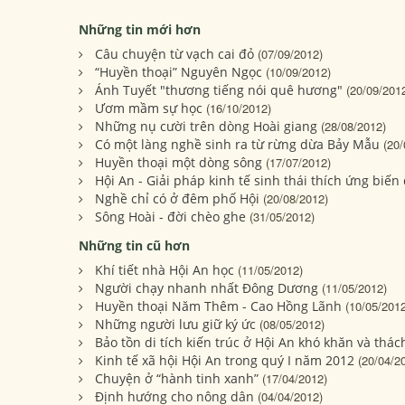
Những tin mới hơn
Câu chuyện từ vạch cai đỏ
(07/09/2012)
“Huyền thoại” Nguyên Ngọc
(10/09/2012)
Ánh Tuyết "thương tiếng nói quê hương"
(20/09/201
Ươm mầm sự học
(16/10/2012)
Những nụ cười trên dòng Hoài giang
(28/08/2012)
Có một làng nghề sinh ra từ rừng dừa Bảy Mẫu
(20/
Huyền thoại một dòng sông
(17/07/2012)
Hội An - Giải pháp kinh tế sinh thái thích ứng biến
Nghề chỉ có ở đêm phố Hội
(20/08/2012)
Sông Hoài - đời chèo ghe
(31/05/2012)
Những tin cũ hơn
Khí tiết nhà Hội An học
(11/05/2012)
Người chạy nhanh nhất Đông Dương
(11/05/2012)
Huyền thoại Năm Thêm - Cao Hồng Lãnh
(10/05/2012
Những người lưu giữ ký ức
(08/05/2012)
Bảo tồn di tích kiến trúc ở Hội An khó khăn và thác
Kinh tế xã hội Hội An trong quý I năm 2012
(20/04/2
Chuyện ở “hành tinh xanh”
(17/04/2012)
Định hướng cho nông dân
(04/04/2012)