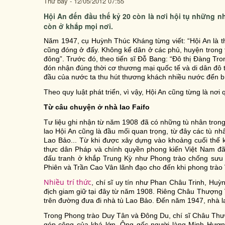
Thứ bảy - 12/05/2012 07:55
Hội An đến đầu thế kỷ 20 còn là nơi hội tụ những n
còn ở khắp mọi nơi.
Năm 1947, cụ Huỳnh Thúc Kháng từng viết: “Hội An là t
cũng đóng ở đấy. Không kể dân ở các phủ, huyện trong t
đông”. Trước đó, theo tiến sĩ Đỗ Bang: “Đô thị Đàng Tr
đón nhận đúng thời cơ thương mại quốc tế và di dân đô t
đầu của nước ta thu hút thương khách nhiều nước đến buô
Theo quy luật phát triển, vì vậy, Hội An cũng từng là nơi 
Từ câu chuyện ở nhà lao Faifo
Tư liệu ghi nhận từ năm 1908 đã có những tù nhân tron
lao Hội An cũng là đầu mối quan trọng, từ đây các tù nh
Lao Bảo... Từ khi được xây dựng vào khoảng cuối thế 
thực dân Pháp và chính quyền phong kiến Việt Nam đã
đấu tranh ở khắp Trung Kỳ như Phong trào chống sưu 
Phiên và Trần Cao Vân lãnh đạo cho đến khi phong trào
Nhiều trí thức
, chí sĩ uy tín như Phan Châu Trinh, H
địch giam giữ tại đây từ năm 1908. Riêng Châu Thượng V
trên đường đưa đi nhà tù Lao Bảo. Đến năm 1947, nhà l
Trong Phong trào Duy Tân và Đông Du, chí sĩ Châu Thư
góp công của khá lớn. Ông gốc người làng Minh Hương,