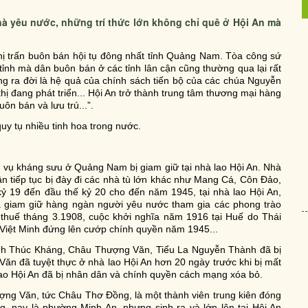
hà yêu nước, những trí thức lớn không chỉ quê ở Hội An mà
hị trấn buôn bán hội tụ đông nhất tỉnh Quảng Nam. Tòa công sứ
ỉnh mà dân buôn bán ở các tỉnh lân cận cũng thường qua lại rất
ong ra đời là hệ quả của chính sách tiến bộ của các chúa Nguyễn
hị đang phát triển... Hội An trở thành trung tâm thương mại hàng
n bán và lưu trú...”.
quy tụ nhiều tinh hoa trong nước.
g vụ kháng sưu ở Quảng Nam bị giam giữ tại nhà lao Hội An. Nhà
ân tiếp tục bị đày đi các nhà tù lớn khác như Mang Cá, Côn Đảo,
kỷ 19 đến đầu thế kỷ 20 cho đến năm 1945, tại nhà lao Hội An,
 giam giữ hàng ngàn người yêu nước tham gia các phong trào
thuế tháng 3.1908, cuộc khởi nghĩa năm 1916 tại Huế do Thái
 Việt Minh đứng lên cướp chính quyền năm 1945...
uỳnh Thúc Kháng, Châu Thượng Văn, Tiểu La Nguyễn Thành đã bị
ăn đã tuyệt thực ở nhà lao Hội An hơn 20 ngày trước khi bị mất
ao Hội An đã bị nhân dân và chính quyền cách mạng xóa bỏ.
ợng Văn, tức Châu Thơ Đồng, là một thành viên trung kiên đóng
 nay là phường Minh An, nhưng sinh ra và lớn lên tại Hội An