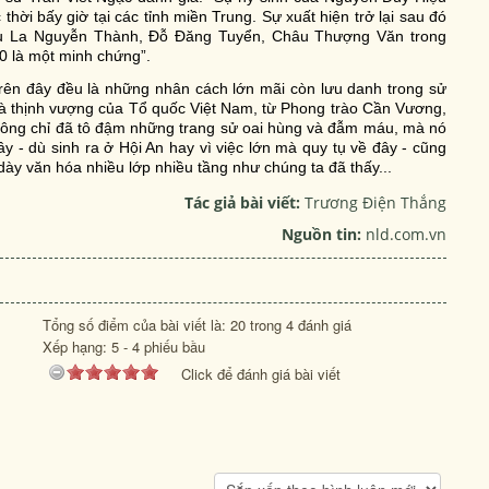
ời bấy giờ tại các tỉnh miền Trung. Sự xuất hiện trở lại sau đó
iểu La Nguyễn Thành, Đỗ Đăng Tuyển, Châu Thượng Văn trong
20 là một minh chứng”.
 trên đây đều là những nhân cách lớn mãi còn lưu danh trong sử
và thịnh vượng của Tổ quốc Việt Nam, từ Phong trào Cần Vương,
ng chỉ đã tô đậm những trang sử oai hùng và đẫm máu, mà nó
y - dù sinh ra ở Hội An hay vì việc lớn mà quy tụ về đây - cũng
dày văn hóa nhiều lớp nhiều tầng như chúng ta đã thấy...
Tác giả bài viết:
Trương Điện Thắng
Nguồn tin:
nld.com.vn
Tổng số điểm của bài viết là: 20 trong 4 đánh giá
Xếp hạng:
5
-
4
phiếu bầu
Click để đánh giá bài viết