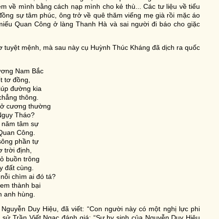
m về mình bằng cách nạp mình cho kẻ thù... Các tư liệu về tiểu
 đồng sự tâm phúc, ông trở về quê thăm viếng mẹ già rồi mặc áo
 miếu Quan Công ở làng Thanh Hà và sai người đi báo cho giặc
hơ tuyệt mệnh, mà sau này cụ Huỳnh Thúc Kháng đã dịch ra quốc
ương Nam Bắc
t tơ đồng,
iúp đường kia
chẳng thông.
uở cương thường
Ngụy Tháo?
 năm tâm sự
Quan Công.
sông phần tự
ơ trời định,
ỏ buồn trông
y đất cùng.
nỗi chìm ai đó tá?
em thành bại
n anh hùng.
a Nguyễn Duy Hiệu, đã viết: “Con người này có một nghị lực phi
ch sử Trần Viết Ngạc đánh giá: “Sự hy sinh của Nguyễn Duy Hiệu