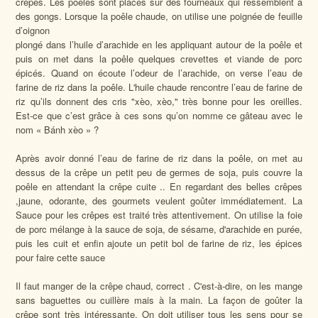
crêpes. Les poêles sont placés sur des fourneaux qui ressemblent à
des gongs. Lorsque la poêle chaude, on utilise une poignée de feuille
d’oignon
plongé dans l’huile d’arachide en les appliquant autour de la poêle et
puis on met dans la poêle quelques crevettes et viande de porc
épicés. Quand on écoute l’odeur de l’arachide, on verse l’eau de
farine de riz dans la poêle. L'huile chaude rencontre l’eau de farine de
riz qu’ils donnent des cris "xèo, xèo," très bonne pour les oreilles.
Est-ce que c’est grâce à ces sons qu’on nomme ce gâteau avec le
nom « Bánh xèo » ?
Après avoir donné l’eau de farine de riz dans la poêle, on met au
dessus de la crêpe un petit peu de germes de soja, puis couvre la
poêle en attendant la crêpe cuite .. En regardant des belles crêpes
,jaune, odorante, des gourmets veulent goûter immédiatement. La
Sauce pour les crêpes est traité très attentivement. On utilise la foie
de porc mélange à la sauce de soja, de sésame, d'arachide en purée,
puis les cuit et enfin ajoute un petit bol de farine de riz, les épices
pour faire cette sauce
Il faut manger de la crêpe chaud, correct . C'est-à-dire, on les mange
sans baguettes ou cuillère mais à la main. La façon de goûter la
crêpe sont très intéressante. On doit utiliser tous les sens pour se