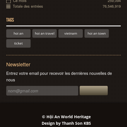
Ce mois
259,094
Totale des entrées
76,546,919
TAGS
hoi an
hoi an travel
vietnam
hoi an town
ticket
Newsletter
Entrez votre email pour recevoir les dernières nouvelles de
nous
© Hội An World Heritage
Design by
Thanh Son KBS