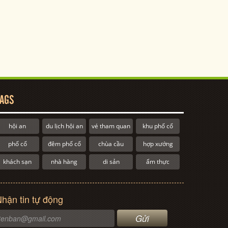
AGS
hội an
du lịch hội an
vé tham quan
khu phố cổ
phố cổ
đêm phố cổ
chùa cầu
hợp xướng
khách sạn
nhà hàng
di sản
ẩm thực
hận tin tự động