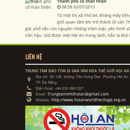
Thành phố cổ thân thiện
08:58 02/07/2013
Từ một thị xã nhỏ bé, không mấy tiến
giới quan tâm khi trở thành Di sản 
góc phố vẫn còn nguyên những trầm mặc, yên bình và 
hồn hậu. Giữ được một Hội An trong lành, hẳn là khó 
LIÊN HỆ
TRUNG TÂM BẢO TỒN DI SẢN VĂN HÓA THẾ GIỚI HỘI AN
Địa chỉ:
Số 10B, đường Trần Hưng Đạo, Phường Hội An,
TP. Đà Nẵng
Điện thoại:
+84-235-3861327
Trungtamvhtthoian@gmail.com
Email:
http://www.hoianworldheritage.org.vn
Website: