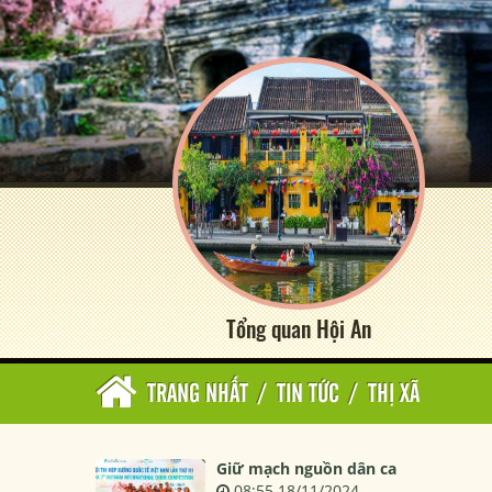
Tổng quan Hội An
TRANG NHẤT
/
TIN TỨC
/
THỊ XÃ
Giữ mạch nguồn dân ca
08:55 18/11/2024