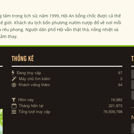
g tăm trong lịch sử, năm 1999, Hội An bỗng chốc được cả thế
Thế giới. Khách du lịch bốn phương nườm nượp đổ về nơi mỗi
rêu phong. Người dân phố Hội vẫn thật thà, nồng nhiệt và
lắm thay.
THỐNG KÊ
T
Đang truy cập
97
Máy chủ tìm kiếm
3
Khách viếng thăm
94
Hôm nay
16,982
Tháng hiện tại
221,973
Tổng lượt truy cập
76,509,798
N