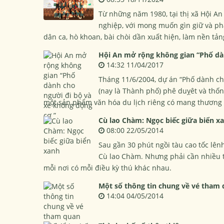
Từ những năm 1980, tại thị xã Hội An
nghiệp, với mong muốn gìn giữ và phá
dân ca, hò khoan, bài chòi dần xuất hiện, làm nền tản
Hội An mở rộng không gian “Phố dà
14:32 11/04/2017
Tháng 11/6/2004, dự án “Phố dành ch
(nay là Thành phố) phê duỵêt và thốn
một sản phẩm văn hóa du lịch riêng có mang thương 
Cù lao Chàm: Ngọc biếc giữa biển x
08:00 22/05/2014
Sau gần 30 phút ngồi tàu cao tốc lên
Cù lao Chàm. Nhưng phải cần nhiều t
mỗi nơi có mỗi điều kỳ thú khác nhau.
Một số thông tin chung về vé tham
14:04 04/05/2014