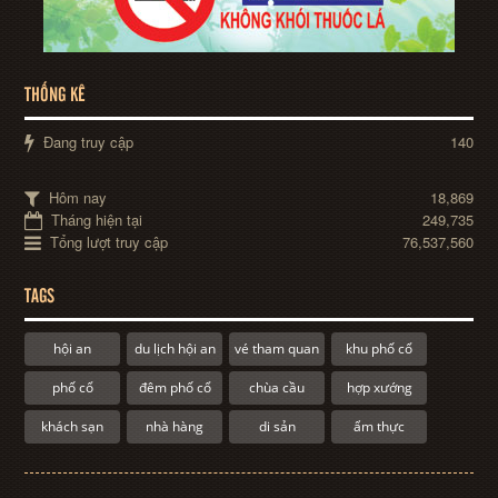
THỐNG KÊ
Đang truy cập
140
Hôm nay
18,869
Tháng hiện tại
249,735
Tổng lượt truy cập
76,537,560
TAGS
hội an
du lịch hội an
vé tham quan
khu phố cổ
phố cổ
đêm phố cổ
chùa cầu
hợp xướng
khách sạn
nhà hàng
di sản
ẩm thực