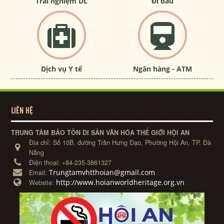
Trải nghiệm DL
Đi đâu
Dịch vụ Y tế
Ngân hàng - ATM
LIÊN HỆ
TRUNG TÂM BẢO TỒN DI SẢN VĂN HÓA THẾ GIỚI HỘI AN
Địa chỉ:
Số 10B, đường Trần Hưng Đạo, Phường Hội An, TP. Đà
Nẵng
Điện thoại:
+84-235-3861327
Trungtamvhtthoian@gmail.com
Email:
http://www.hoianworldheritage.org.vn
Website: