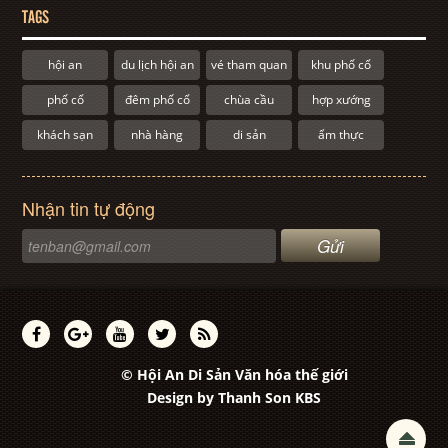
TAGS
hội an
du lịch hội an
vé tham quan
khu phố cổ
phố cổ
đêm phố cổ
chùa cầu
hợp xướng
khách sạn
nhà hàng
di sản
ẩm thực
Nhận tin tự động
© Hội An Di Sản Văn hóa thế giới
Design by
Thanh Son KBS