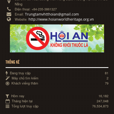
Nẵng
Điện thoại:
+84-235-3861327
Trungtamvhtthoian@gmail.com
Email:
http://www.hoianworldheritage.org.vn
Website:
THỐNG KÊ
Đang truy cập
81
Máy chủ tìm kiếm
2
Khách viếng thăm
79
Hôm nay
16,182
Tháng hiện tại
247,048
Tổng lượt truy cập
76,534,873