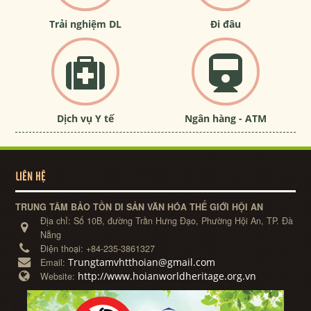
Trải nghiệm DL
Đi đâu
Dịch vụ Y tế
Ngân hàng - ATM
LIÊN HỆ
TRUNG TÂM BẢO TỒN DI SẢN VĂN HÓA THẾ GIỚI HỘI AN
Địa chỉ:
Số 10B, đường Trần Hưng Đạo, Phường Hội An, TP. Đà
Nẵng
Điện thoại:
+84-235-3861327
Trungtamvhtthoian@gmail.com
Email:
http://www.hoianworldheritage.org.vn
Website: