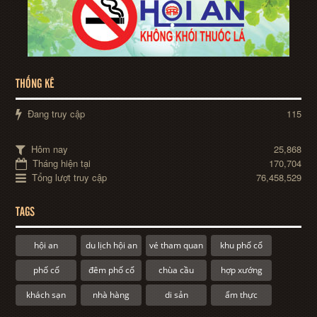
THỐNG KÊ
Đang truy cập
115
Hôm nay
25,868
Tháng hiện tại
170,704
Tổng lượt truy cập
76,458,529
TAGS
hội an
du lịch hội an
vé tham quan
khu phố cổ
phố cổ
đêm phố cổ
chùa cầu
hợp xướng
khách sạn
nhà hàng
di sản
ẩm thực