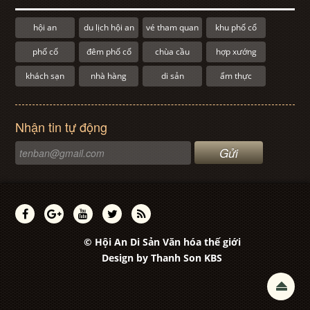
hội an
du lịch hội an
vé tham quan
khu phố cổ
phố cổ
đêm phố cổ
chùa cầu
hợp xướng
khách sạn
nhà hàng
di sản
ẩm thực
Nhận tin tự động
© Hội An Di Sản Văn hóa thế giới
Design by
Thanh Son KBS