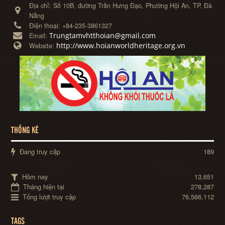
Địa chỉ:
Số 10B, đường Trần Hưng Đạo, Phường Hội An, TP. Đà
Nẵng
Điện thoại:
+84-235-3861327
Trungtamvhtthoian@gmail.com
Email:
http://www.hoianworldheritage.org.vn
Website:
THỐNG KÊ
Đang truy cập
189
Hôm nay
13,651
Tháng hiện tại
278,287
Tổng lượt truy cập
76,566,112
TAGS