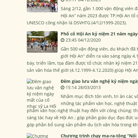
Sáng 2/12, gần 1.000 vận động viên đã
Hội An” năm 2023 được TP.Hội An tổ
UNESCO công nhận là DSVHTG (4/12/1999-2023).
Phố cổ Hội An kỷ niệm 21 năm ngày 
23:45 04/12/2020
Gần 500 vận động viên, du khách đã t
giới Hội An” diễn ra vào sáng ngày 4.
bày, triển lãm, tọa đàm được tổ chức nhân kỷ niệm 
sản văn hóa thế giới (4.12.1999-4.12.2020) giúp Hội A
Đêm giao lưu văn nghệ kỷ niệm ngày
15:14 28/03/2013
Nhằm mục đích tôn vinh, tri ân các v
những tác phẩm văn học, nghệ thuật 
phẩm văn học-nghệ thuật hay đến với công chúng; t
sáng tác hay về Hội An ; góp phần giáo dục đạo đức u
góp phần bổ sung sản phẩm du lịch văn hóa trong kh
Chương trình chạy ma-ra-tông “Nối 