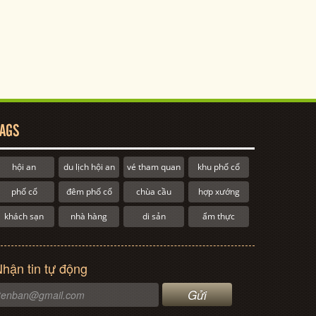
AGS
hội an
du lịch hội an
vé tham quan
khu phố cổ
phố cổ
đêm phố cổ
chùa cầu
hợp xướng
khách sạn
nhà hàng
di sản
ẩm thực
hận tin tự động