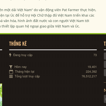
ền một dải Việt Nam” do vận động viên Pat Farmer thực hiện,
ện tại Úc để hỗ trợ Hội Chữ thập đỏ Việt Nam triển khai các
bá văn hóa, hình ảnh đất nước và con người Việt Nam tới
thiết lập quan hệ ngoại giao giữa Việt Nam và Úc.
THỐNG KÊ
T
Đang truy cập
73
Hôm nay
19,401
Tháng hiện tại
224,392
Tổng lượt truy cập
76,512,217
N