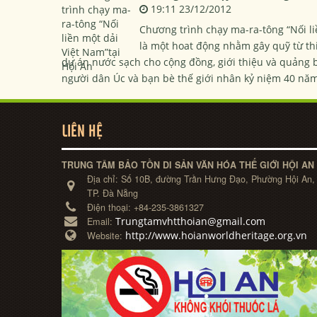
19:11 23/12/2012
Chương trình chạy ma-ra-tông “Nối li
là một hoat động nhằm gây quỹ từ thi
dự án nước sạch cho cộng đồng, giới thiệu và quảng 
người dân Úc và bạn bè thế giới nhân kỷ niệm 40 năm 
LIÊN HỆ
TRUNG TÂM BẢO TỒN DI SẢN VĂN HÓA THẾ GIỚI HỘI AN
Địa chỉ:
Số 10B, đường Trần Hưng Đạo, Phường Hội An,
TP. Đà Nẵng
Điện thoại:
+84-235-3861327
Trungtamvhtthoian@gmail.com
Email:
http://www.hoianworldheritage.org.vn
Website: