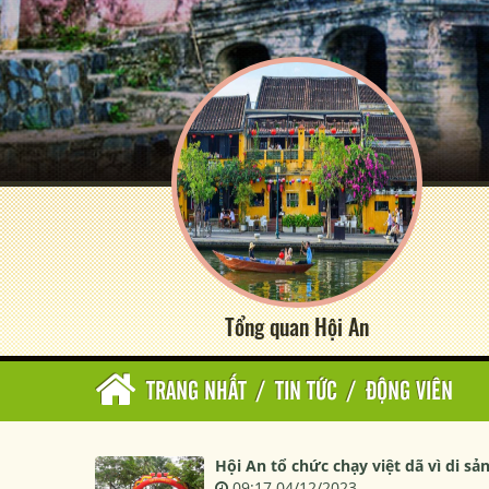
Tổng quan Hội An
TRANG NHẤT
/
TIN TỨC
/
ĐỘNG VIÊN
Hội An tổ chức chạy việt dã vì di sả
09:17 04/12/2023