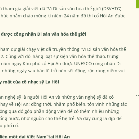
 tham gia giải việt dã “Vì Di sản văn hóa thế giới (DSVHTG)
 chức nhằm chào mừng kỉ niệm 24 năm đô thị cổ Hội An được
được công nhận Di sản văn hóa thế giới
ham dự giải chạy việt dã truyền thống “Vì Di sản văn hóa thế
12. Cùng với đó, hàng loạt sự kiện văn hóa-thể thao, trưng
21 năm ngày Khu phố cổ Hội An được UNESCO công nhận Di
n những ngày sau bão lũ trở nên sôi động, rộn ràng niềm vui.
 mất của cố nhạc sỹ La Hối
ăn nghệ sỹ là người Hội An và những văn nghệ sỹ đã có
hay về Hội An; đồng thời, nhằm phổ biến, tôn vinh những tác
hông qua đó góp phần động viên để có thêm nhiều những
ống nước, nhớ nguồn cho thế hệ trẻ. Và đây cũng là dịp để
u phố cổ.
liền một dải Việt Nam”tại Hội An