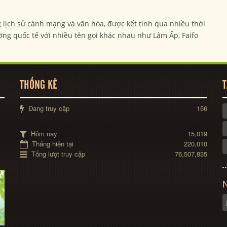
 lịch sử cánh mạng và văn hóa, được kết tinh qua nhiều thời
ường quốc tế với nhiều tên gọi khác nhau như Lâm Ấp, Faifo
THỐNG KÊ
T
Đang truy cập
156
Hôm nay
15,019
Tháng hiện tại
220,010
Tổng lượt truy cập
76,507,835
N