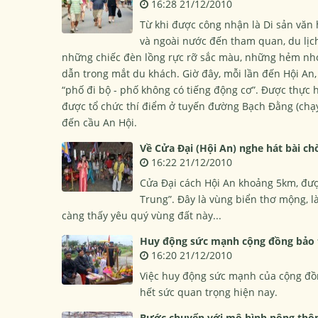
16:28 21/12/2010
Từ khi được công nhận là Di sản văn 
và ngoài nước đến tham quan, du lịc
những chiếc đèn lồng rực rỡ sắc màu, những hẻm nhỏ 
dẫn trong mắt du khách. Giờ đây, mỗi lần đến Hội An,
“phố đi bộ - phố không có tiếng động cơ”. Được thực 
được tổ chức thí điểm ở tuyến đường Bạch Đằng (chạ
đến cầu An Hội.
Về Cửa Đại (Hội An) nghe hát bài ch
16:22 21/12/2010
Cửa Đại cách Hội An khoảng 5km, đượ
Trung”. Đây là vùng biển thơ mộng, l
càng thấy yêu quý vùng đất này...
Huy động sức mạnh cộng đồng bảo t
16:20 21/12/2010
Việc huy động sức mạnh của cộng đồng
hết sức quan trọng hiện nay.
Bước chuyển với mô hình nông thô