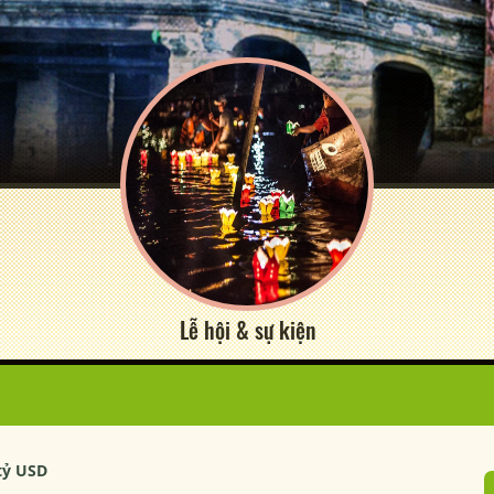
Lễ hội & sự kiện
tỷ USD