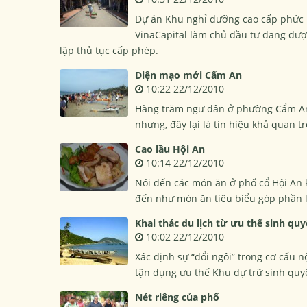
Dự án Khu nghỉ dưỡng cao cấp phức 
VinaCapital làm chủ đầu tư đang đư
lập thủ tục cấp phép.
Diện mạo mới Cẩm An
10:22 22/12/2010
Hàng trăm ngư dân ở phường Cẩm An (
nhưng, đây lại là tín hiệu khả quan 
Cao lầu Hội An
10:14 22/12/2010
Nói đến các món ăn ở phố cổ Hội An 
đến như món ăn tiêu biểu góp phần 
Khai thác du lịch từ ưu thế sinh qu
10:02 22/12/2010
Xác định sự “đổi ngôi” trong cơ cấu 
tận dụng ưu thế Khu dự trữ sinh quyể
Nét riêng của phố