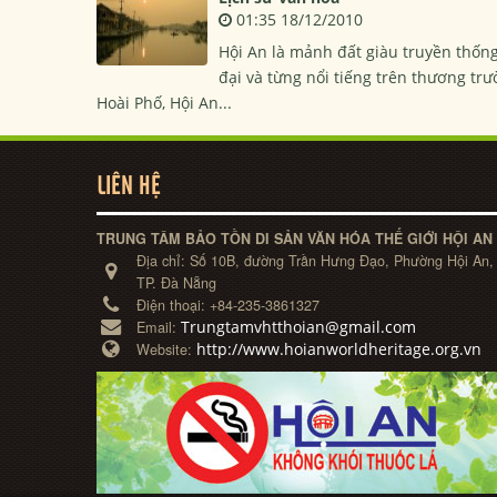
01:35 18/12/2010
Hội An là mảnh đất giàu truyền thống
đại và từng nổi tiếng trên thương tr
Hoài Phố, Hội An...
LIÊN HỆ
TRUNG TÂM BẢO TỒN DI SẢN VĂN HÓA THẾ GIỚI HỘI AN
Địa chỉ:
Số 10B, đường Trần Hưng Đạo, Phường Hội An,
TP. Đà Nẵng
Điện thoại:
+84-235-3861327
Trungtamvhtthoian@gmail.com
Email:
http://www.hoianworldheritage.org.vn
Website: