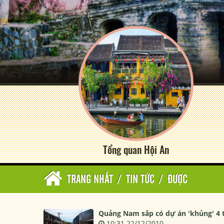
Tổng quan Hội An
TRANG NHẤT
/
TIN TỨC
/
ĐƯỢC
Quảng Nam sắp có dự án 'khủng' 4 
10:31 22/12/2010