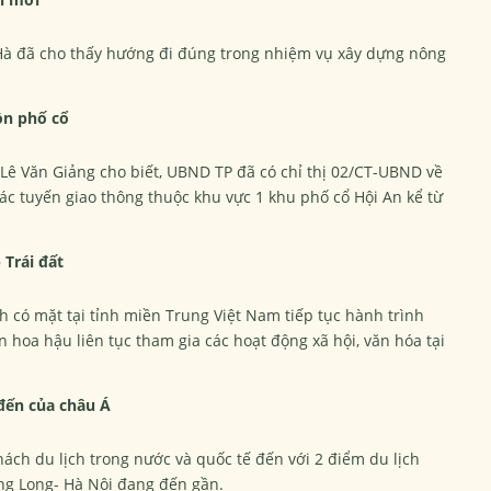
à đã cho thấy hướng đi đúng trong nhiệm vụ xây dựng nông
ồn phố cổ
Lê Văn Giảng cho biết, UBND TP đã có chỉ thị 02/CT-UBND về
các tuyến giao thông thuộc khu vực 1 khu phố cổ Hội An kể từ
Trái đất
th có mặt tại tỉnh miền Trung Việt Nam tiếp tục hành trình
n hoa hậu liên tục tham gia các hoạt động xã hội, văn hóa tại
 đến của châu Á
hách du lịch trong nước và quốc tế đến với 2 điểm du lịch
ăng Long- Hà Nội đang đến gần.