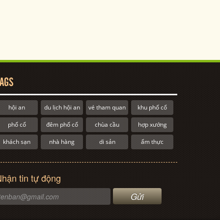
AGS
hội an
du lịch hội an
vé tham quan
khu phố cổ
phố cổ
đêm phố cổ
chùa cầu
hợp xướng
khách sạn
nhà hàng
di sản
ẩm thực
hận tin tự động