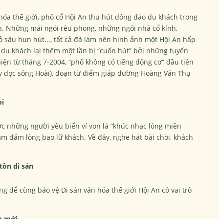
hóa thế giới, phố cổ Hội An thu hút đông đảo du khách trong
h. Những mái ngói rêu phong, những ngôi nhà cổ kính,
sâu hun hút..., tất cả đã làm nên hình ảnh một Hội An hấp
 du khách lại thêm một lần bị “cuốn hút” bởi những tuyến
hiện từ tháng 7-2004, “phố không có tiếng động cơ” đầu tiên
y dọc sông Hoài), đoạn từ điểm giáp đường Hoàng Văn Thụ
òi
c những người yêu biển ví von là “khúc nhạc lòng miền
àm đắm lòng bao lữ khách. Về đây, nghe hát bài chòi, khách
ồn di sản
 để cùng bảo vệ Di sản văn hóa thế giới Hội An có vai trò
n mới