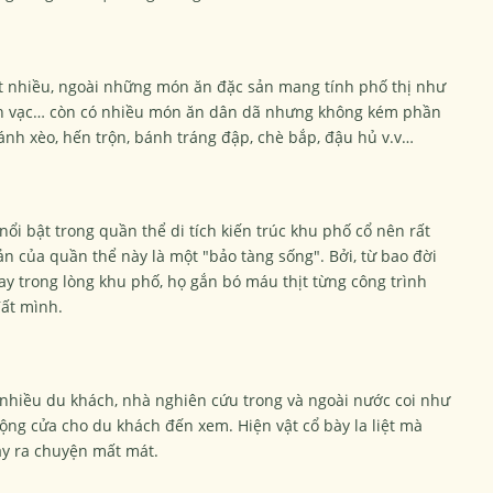
ất nhiều, ngoài những món ăn đặc sản mang tính phố thị như
nh vạc… còn có nhiều món ăn dân dã nhưng không kém phần
nh xèo, hến trộn, bánh tráng đập, chè bắp, đậu hủ v.v…
nổi bật trong quần thể di tích kiến trúc khu phố cổ nên rất
n của quần thể này là một "bảo tàng sống". Bởi, từ bao đời
y trong lòng khu phố, họ gắn bó máu thịt từng công trình
đất mình.
nhiều du khách, nhà nghiên cứu trong và ngoài nước coi như
rộng cửa cho du khách đến xem. Hiện vật cổ bày la liệt mà
ảy ra chuyện mất mát.