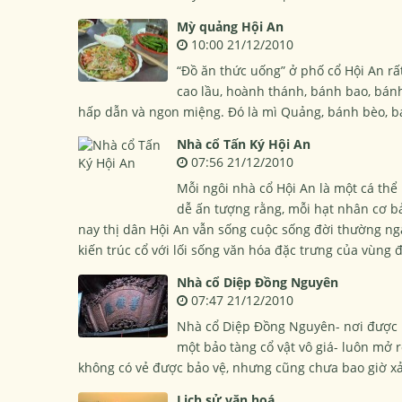
Mỳ quảng Hội An
10:00 21/12/2010
“Ðồ ăn thức uống” ở phố cổ Hội An r
cao lầu, hoành thánh, bánh bao, bá
hấp dẫn và ngon miệng. Ðó là mì Quảng, bánh bèo, bá
Nhà cổ Tấn Ký Hội An
07:56 21/12/2010
Mỗi ngôi nhà cổ Hội An là một cá thể 
dễ ấn tượng rằng, mỗi hạt nhân cơ bả
nay thị dân Hội An vẫn sống cuộc sống đời thường nga
kiến trúc cổ với lối sống văn hóa đặc trưng của vùng 
Nhà cổ Diệp Đồng Nguyên
07:47 21/12/2010
Nhà cổ Diệp Đồng Nguyên- nơi được 
một bảo tàng cổ vật vô giá- luôn mở 
không có vẻ được bảo vệ, nhưng cũng chưa bao giờ x
Lịch sử văn hoá