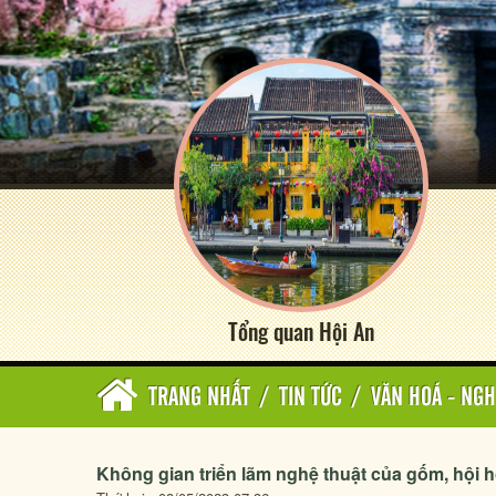
Tổng quan Hội An
TRANG NHẤT
/
TIN TỨC
/
VĂN HOÁ - NGH
Không gian triển lãm nghệ thuật của gốm, hội h