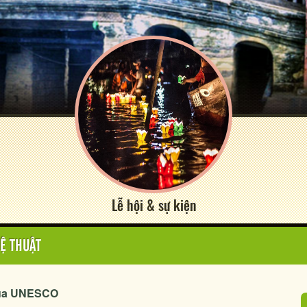
Lễ hội & sự kiện
Ệ THUẬT
 của UNESCO