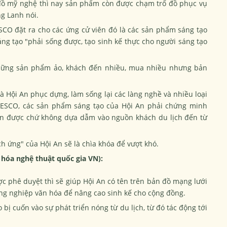
đồ mỹ nghệ thì nay sản phẩm còn được chạm trổ đồ phục vụ
ng Lanh nói.
SCO
đặt ra cho các ứng cử viên đó là các sản phẩm sáng tạo
ng tạo "phải sống được, tạo sinh kế thực cho người sáng tạo
 những sản phẩm ảo, khách đến nhiều, mua nhiều nhưng bản
 Hội An phục dựng, làm sống lại các làng nghề và nhiều loại
UNESCO, các sản phẩm sáng tạo của Hội An phải chứng minh
riển được chứ không dựa dẫm vào nguồn khách du lịch đến từ
h ứng" của Hội An sẽ là chìa khóa để vượt khó.
óa nghệ thuật quốc gia VN):
ợc phê duyệt thì sẽ giúp Hội An có tên trên bản đồ mạng lưới
ng nghiệp văn hóa để nâng cao sinh kế cho cộng đồng.
bị cuốn vào sự phát triển nóng từ du lịch, từ đó tác động tới