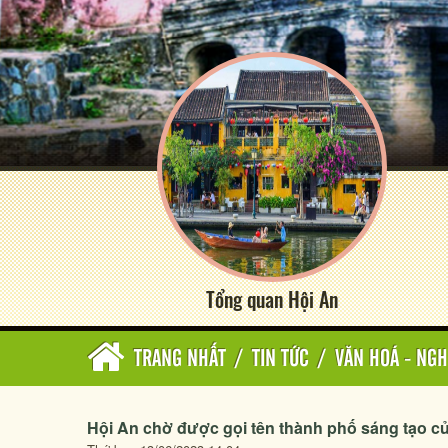
Tổng quan Hội An
TRANG NHẤT
/
TIN TỨC
/
VĂN HOÁ - NGH
Hội An chờ được gọi tên thành phố sáng tạo