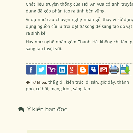
Chất liệu truyền thống của Hội An vừa có tính truyề
dụng đã góp phần tạo ra tính bền vững.
Ví dụ như câu chuyện nghệ nhân gỗ, thay vì sử dụng
dụng nguồn củi lũ trôi dạt từ sông để sáng tạo đồ vậ
ra sinh kế.
Hay như nghệ nhân gốm Thanh Hà, không chỉ làm gố
sáng tạo tuyệt vời.
Từ khóa:
thế giới
,
kiến trúc
,
di sản
,
giờ đây
,
thành
phố
,
cơ hội
,
mạng lưới
,
sáng tạo
Ý kiến bạn đọc