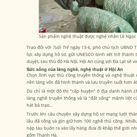
Sản phẩm nghệ thuật được nghệ nhân Lê Ngọc Th
Trao đổi với
Tuổi Trẻ
ngày 13-6, phó chủ tịch UBND 
lực xây dựng hồ sơ, gửi UNESCO bình xét trở thành 
duyệt, sau thủ đô Hà Nội, Hội An cùng với Đà Lạt sẽ 
Sức sống của làng nghề, nghệ thuật ở Hội An
Chọn lĩnh vực thủ công truyền thống và nghệ thuật
nền tảng vốn đã hình thành và lưu truyền suốt hơn 4
Dù chỉ là một đô thị "cấp huyện" ở địa danh hành ch
làng nghề truyền thống và là "đất sống" mãnh liệt c
hát bả trạo…
Trước khi câu chuyện xây dựng hồ sơ mạng lưới thành
lâu đã sống và gìn giữ hơn 100 nghề thủ công. Nhiều
nập tàu buôn ra vào lấy hàng đưa đi khắp thế giới n
gốm Thanh Hà.