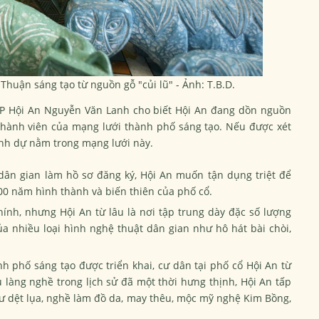
uận sáng tạo từ nguồn gỗ "củi lũ" - Ảnh: T.B.D.
TP
Hội An
Nguyễn Văn Lanh cho biết Hội An đang dồn nguồn
thành viên của mạng lưới thành phố sáng tạo. Nếu được xét
vinh dự nằm trong mạng lưới này.
 dân gian làm hồ sơ đăng ký,
Hội An
muốn tận dụng triệt để
00 năm hình thành và biến thiên của phố cổ.
ính, nhưng Hội An từ lâu là nơi tập trung dày đặc số lượng
ủa nhiều loại hình nghệ thuật dân gian như hô hát bài chòi,
 phố sáng tạo được triển khai, cư dân tại phố cổ Hội An từ
 làng nghề trong lịch sử đã một thời hưng thịnh, Hội An tấp
hư dệt lụa, nghề làm đồ da, may thêu, mộc mỹ nghệ Kim Bồng,