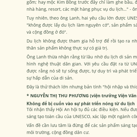
gốm; hay mộc Kim Bồng trước đây chỉ làm ghe bầu, 
nhà hàng, resort, các mặt hàng phục vụ du lịch…" - ô
Tuy nhiên, theo ông Lanh, hai yêu cầu lớn được
UNE
"không được lấy du lịch làm nguyên cớ", sản phẩm sá
và cộng đồng ở đó".
Du lịch không được tham gia hỗ trợ để rồi tạo ra
thân sản phẩm không thực sự có giá trị.
Ông Lanh thừa nhận rằng từ lâu nhờ du lịch di sản mà
hình nghệ thuật dân gian. Với yêu cầu đặt ra từ 
được rằng nó sẽ tự sống được, tự duy trì và phát t
sự hấp dẫn của di sản.
Đây là thử thách lớn nhưng bản tính "hội nhập và thíc
* NGUYỄN THỊ THU PHƯƠNG (viện trưởng Viện Văn h
Không để bị cuốn vào sự phát triển nóng từ du lịch
Tôi nhận thấy Hội An hội tụ đủ các điều kiện. Nếu đư
sáng tạo toàn cầu của UNESCO, xác lập một ngành cô
Vấn đề cần lưu tâm là đừng để các sản phẩm sáng tạo 
môi trường, cộng đồng dân cư.