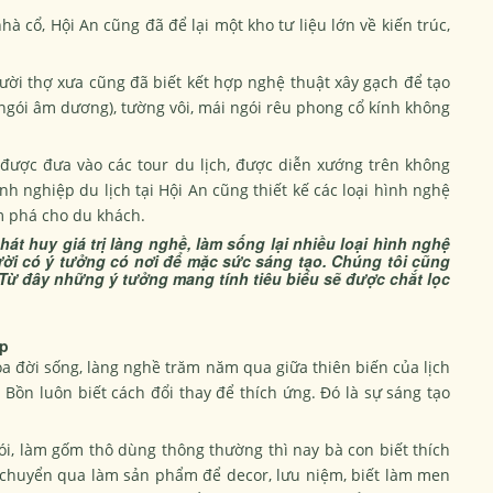
à cổ, Hội An cũng đã để lại một kho tư liệu lớn về kiến trúc,
ười thợ xưa cũng đã biết kết hợp nghệ thuật xây gạch để tạo
gói âm dương), tường vôi, mái ngói rêu phong cổ kính không
 được đưa vào các tour du lịch, được diễn xướng trên không
 nghiệp du lịch tại Hội An cũng thiết kế các loại hình nghệ
m phá cho du khách.
hát huy giá trị làng nghề, làm sống lại nhiều loại hình nghệ
ười có ý tưởng có nơi để mặc sức sáng tạo. Chúng tôi cũng
 Từ đây những ý tưởng mang tính tiêu biểu sẽ được chắt lọc
ập
 hóa đời sống, làng nghề trăm năm qua giữa thiên biến của lịch
ồn luôn biết cách đổi thay để thích ứng. Đó là sự sáng tạo
i, làm gốm thô dùng thông thường thì nay bà con biết thích
chuyển qua làm sản phẩm để decor, lưu niệm, biết làm men