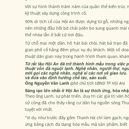
Với sự hình thành trăm năm của quần thể kiến trúc nh
kỹ thuật xây dựng công trình cổ.
90% di tích cổ của Hội An được dựng từ gỗ, những ng
nên những đầu hồi bờ chải (viền bo xung quanh mái n
thể nhòa lẫn ở bất cứ nơi đâu.
Từ chỗ mai một dần, hô hát bài chòi, hát bả trạo đã
gian phố cổ hằng đêm phục vụ du khách. Một số doanh
thuật dân gian này trong hành trình tham quan, khá
Từ rất lâu Hội An đã trở thành hình mẫu trong việc p
thuật vốn đã nguội lạnh. Nghệ nhân, người thợ, ng
mời gọi các nghệ nhân, nghệ sĩ các nơi về giao lưu.
và đưa vào định hướng chế tác, sản xuất.
Ông Nguyễn Văn Lanh
(phó chủ tịch UBND TP Hội An)
Sáng tạo lớn nhất ở Hội An là sự thích ứng, hòa nh
Theo ông Lanh, sự phát triển, duy trì các giá trị văn
sử cũng đã cho thấy rằng cư dân hạ nguồn sông Thu B
tuyệt vời nhất.
"Ví dụ như trước đây gốm Thanh Hà chỉ làm gạch, ngó
ứng bằng cách đa dạng hóa mẫu mã sản phẩm, biết 