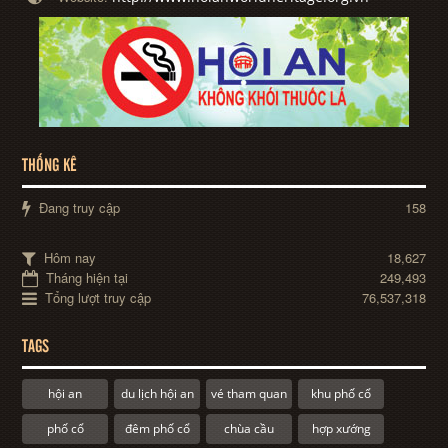
THỐNG KÊ
Đang truy cập
158
Hôm nay
18,627
Tháng hiện tại
249,493
Tổng lượt truy cập
76,537,318
TAGS
hội an
du lịch hội an
vé tham quan
khu phố cổ
phố cổ
đêm phố cổ
chùa cầu
hợp xướng