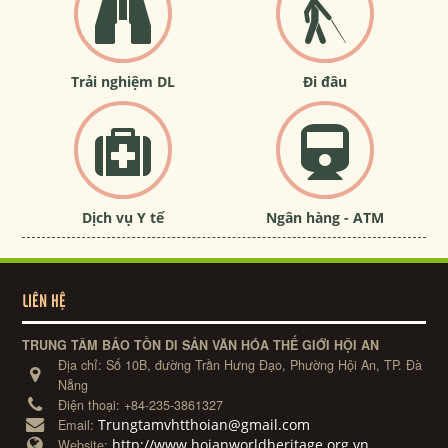
Trải nghiệm DL
Đi đâu
Dịch vụ Y tế
Ngân hàng - ATM
LIÊN HỆ
TRUNG TÂM BẢO TỒN DI SẢN VĂN HÓA THẾ GIỚI HỘI AN
Địa chỉ:
Số 10B, đường Trần Hưng Đạo, Phường Hội An, TP. Đà
Nẵng
Điện thoại:
+84-235-3861327
Trungtamvhtthoian@gmail.com
Email:
http://www.hoianworldheritage.org.vn
Website: