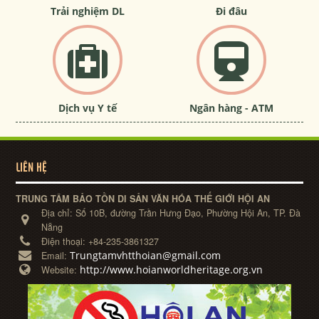
Trải nghiệm DL
Đi đâu
Dịch vụ Y tế
Ngân hàng - ATM
LIÊN HỆ
TRUNG TÂM BẢO TỒN DI SẢN VĂN HÓA THẾ GIỚI HỘI AN
Địa chỉ:
Số 10B, đường Trần Hưng Đạo, Phường Hội An, TP. Đà
Nẵng
Điện thoại:
+84-235-3861327
Trungtamvhtthoian@gmail.com
Email:
http://www.hoianworldheritage.org.vn
Website: