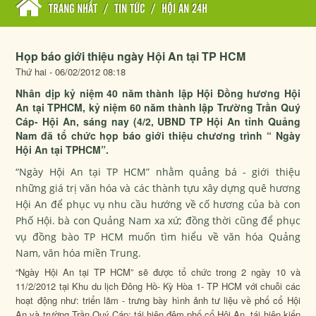
TRANG NHẤT
/
TIN TỨC
/
HỘI AN 24H
Họp báo giới thiệu ngày Hội An tại TP HCM
Thứ hai - 06/02/2012 08:18
Nhân dịp kỷ niệm 40 năm thành lập Hội Đồng hương Hội
An tại TPHCM, kỷ niệm 60 năm thành lập Trường Trần Quý
Cáp- Hội An, sáng nay (4/2, UBND TP Hội An tỉnh Quảng
Nam đã tổ chức họp báo giới thiệu chương trình “ Ngày
Hội An tại TPHCM”.
“Ngày Hội An tại TP HCM” nhằm quảng bá - giới thiệu
những giá trị văn hóa và các thành tựu xây dựng quê hương
Hội An để phục vụ nhu cầu hướng về cố hương của bà con
Phố Hội. bà con Quảng Nam xa xứ; đồng thời cũng để phục
vụ đồng bào TP HCM muốn tìm hiểu về văn hóa Quảng
Nam, văn hóa miền Trung.
“Ngày Hội An tại TP HCM” sẽ được tổ chức trong 2 ngày 10 và
11/2/2012 tại Khu du lịch Đông Hồ- Kỳ Hòa 1- TP HCM với chuỗi các
hoạt động như: triển lãm - trưng bày hình ảnh tư liệu về phố cổ Hội
An và trường Trần Quý Cáp; tái hiện đêm phố cổ Hội An, tái hiện kiến