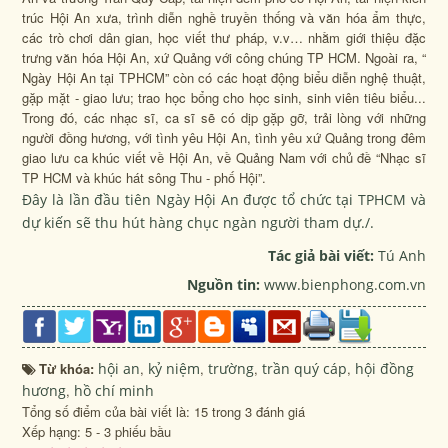
trúc Hội An xưa, trình diễn nghề truyền thống và văn hóa ẩm thực,
các trò chơi dân gian, học viết thư pháp, v.v… nhằm giới thiệu đặc
trưng văn hóa Hội An, xứ Quảng với công chúng TP HCM. Ngoài ra,
“
Ngày Hội An tại TPHCM”
còn có các hoạt động biểu diễn nghệ thuật,
gặp mặt - giao lưu; trao học bổng cho học sinh, sinh viên tiêu biểu...
Trong đó, các nhạc sĩ, ca sĩ sẽ có dịp gặp gỡ, trải lòng với những
người đồng hương, với tình yêu Hội An, tình yêu xứ Quảng trong đêm
giao lưu ca khúc viết về Hội An, về Quảng Nam với chủ đề “Nhạc sĩ
TP HCM và khúc hát sông Thu - phố Hội”.
Đây là lần đầu tiên
Ngày Hội An
được tổ chức tại TPHCM và
dự kiến sẽ thu hút hàng chục ngàn người tham dự./.
Tác giả bài viết:
Tú Anh
Nguồn tin:
www.bienphong.com.vn
Từ khóa:
hội an
,
kỷ niệm
,
trường
,
trần quý cáp
,
hội đồng
hương
,
hồ chí minh
Tổng số điểm của bài viết là: 15 trong 3 đánh giá
Xếp hạng:
5
-
3
phiếu bầu