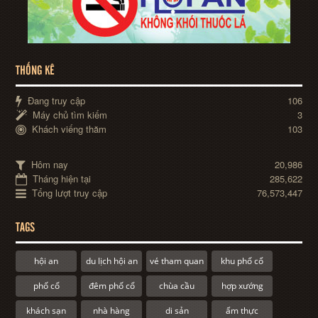
THỐNG KÊ
Đang truy cập
106
Máy chủ tìm kiếm
3
Khách viếng thăm
103
Hôm nay
20,986
Tháng hiện tại
285,622
Tổng lượt truy cập
76,573,447
TAGS
hội an
du lịch hội an
vé tham quan
khu phố cổ
phố cổ
đêm phố cổ
chùa cầu
hợp xướng
khách sạn
nhà hàng
di sản
ẩm thực