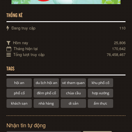
THỐNG KÊ
Đang truy cập
110
Hôm nay
25,806
Tháng hiện tại
170,642
Tổng lượt truy cập
76,458,467
TAGS
hội an
du lịch hội an
vé tham quan
khu phố cổ
phố cổ
đêm phố cổ
chùa cầu
hợp xướng
khách sạn
nhà hàng
di sản
ẩm thực
Nhận tin tự động