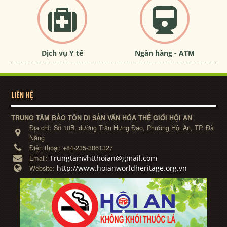
Dịch vụ Y tế
Ngân hàng - ATM
LIÊN HỆ
TRUNG TÂM BẢO TỒN DI SẢN VĂN HÓA THẾ GIỚI HỘI AN
Địa chỉ:
Số 10B, đường Trần Hưng Đạo, Phường Hội An, TP. Đà
Nẵng
Điện thoại:
+84-235-3861327
Trungtamvhtthoian@gmail.com
Email:
http://www.hoianworldheritage.org.vn
Website: