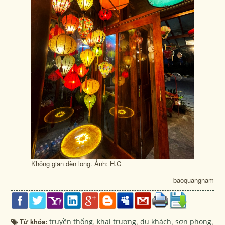
Không gian đèn lồng. Ảnh: H.C
baoquangnam
Từ khóa:
truyền thống
,
khai trương
,
du khách
,
sơn phong
,