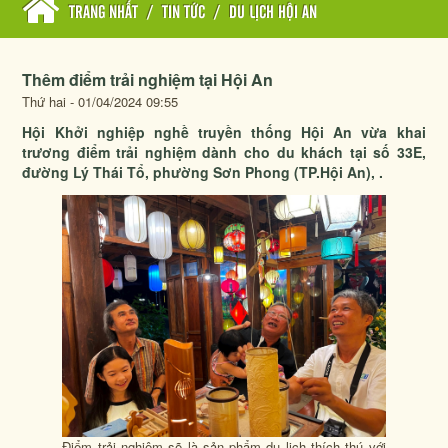
TRANG NHẤT
/
TIN TỨC
/
DU LỊCH HỘI AN
Thêm điểm trải nghiệm tại Hội An
Thứ hai - 01/04/2024 09:55
Hội Khởi nghiệp nghề truyền thống Hội An vừa khai
trương điểm trải nghiệm dành cho du khách tại số 33E,
đường Lý Thái Tổ, phường Sơn Phong (TP.Hội An), .
Điểm trải nghiệm sẽ là sản phẩm du lịch thích thú với