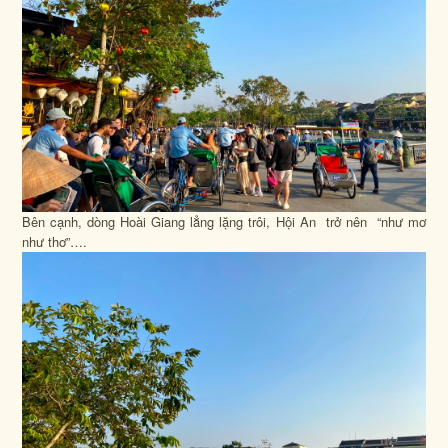
Bên cạnh, dòng Hoài Giang lẳng lặng trôi, Hội An trở nên “như mơ
như thơ”….