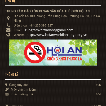
LIÊN HỆ
TRUNG TÂM BẢO TỒN DI SẢN VĂN HÓA THẾ GIỚI HỘI AN
Địa chỉ:
Số 10B, đường Trần Hưng Đạo, Phường Hội An, TP. Đà
Nẵng
Điện thoại:
+84-235-3861327
Trungtamvhtthoian@gmail.com
Email:
http://www.hoianworldheritage.org.vn
Website:
THỐNG KÊ
Đang truy cập
105
Máy chủ tìm kiếm
1
Khách viếng thăm
104
Hôm nay
24,448