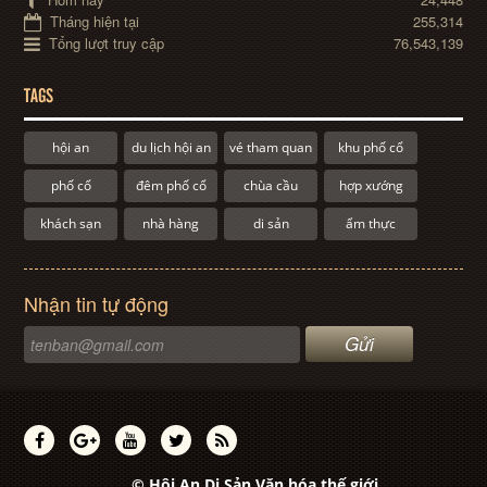
Tháng hiện tại
255,314
Tổng lượt truy cập
76,543,139
TAGS
hội an
du lịch hội an
vé tham quan
khu phố cổ
phố cổ
đêm phố cổ
chùa cầu
hợp xướng
khách sạn
nhà hàng
di sản
ẩm thực
Nhận tin tự động
© Hội An Di Sản Văn hóa thế giới