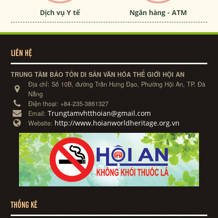
Dịch vụ Y tế
Ngân hàng - ATM
LIÊN HỆ
TRUNG TÂM BẢO TỒN DI SẢN VĂN HÓA THẾ GIỚI HỘI AN
Địa chỉ:
Số 10B, đường Trần Hưng Đạo, Phường Hội An, TP. Đà
Nẵng
Điện thoại:
+84-235-3861327
Trungtamvhtthoian@gmail.com
Email:
http://www.hoianworldheritage.org.vn
Website:
THỐNG KÊ