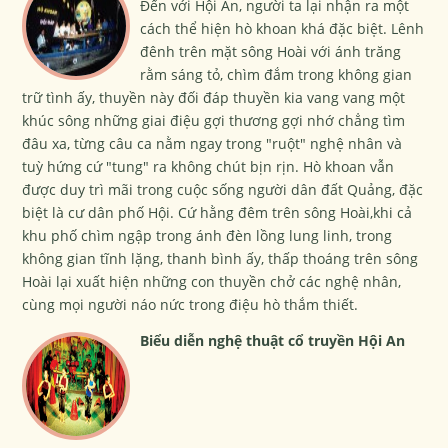
Đến với Hội An, người ta lại nhận ra một
cách thể hiện hò khoan khá đặc biệt. Lênh
đênh trên mặt sông Hoài với ánh trăng
rằm sáng tỏ, chìm đắm trong không gian
trữ tình ấy, thuyền này đối đáp thuyền kia vang vang một
khúc sông những giai điệu gợi thương gợi nhớ chẳng tìm
đâu xa, từng câu ca nằm ngay trong "ruột" nghệ nhân và
tuỳ hứng cứ "tung" ra không chút bịn rịn. Hò khoan vẫn
được duy trì mãi trong cuộc sống người dân đất Quảng, đặc
biệt là cư dân phố Hội. Cứ hằng đêm trên sông Hoài,khi cả
khu phố chìm ngập trong ánh đèn lồng lung linh, trong
không gian tĩnh lặng, thanh bình ấy, thấp thoáng trên sông
Hoài lại xuất hiện những con thuyền chở các nghệ nhân,
cùng mọi người náo nức trong điệu hò thắm thiết.
Biểu diễn nghệ thuật cổ truyền Hội An