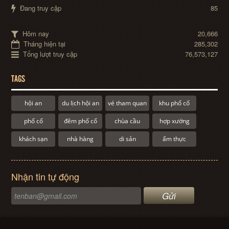
Đang truy cập
85
Hôm nay
20,666
Tháng hiện tại
285,302
Tổng lượt truy cập
76,573,127
TAGS
hội an
du lịch hội an
vé tham quan
khu phố cổ
phố cổ
đêm phố cổ
chùa cầu
hợp xướng
khách sạn
nhà hàng
di sản
ẩm thực
Nhận tin tự động