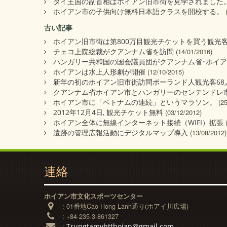
タイ王国の副首相はホイアン旧市街を見学されました
ホイアン市の子供向け無料日本語クラスを開校する。
古い記事
ホイアン旧市街は第800万目観光チケットを買う観光
チェコ上院総裁がクアンナム省を訪問
(14/01/2016)
ハンガリー共和国の国会議員団がクアンナム省･ホイ
ホイアンは水上人形劇が開催
(12/10/2015)
新年の初のホイアン旧市街訪問ポーランド人観光客68
クアンナム省ホイアン市とハンガリーのセンテンドレ
ホイアン市に「ベトナムの連続」というマラソン。
(2
2012年12月4日, 観光チケット無料
(03/12/2012)
ホイアン全体に無線インターネット接続（WIFI）拡張
遺跡の管理広報活動にデジタルマップ導入
(13/08/2012)
連絡
ホイアン市文化スポーツセンター
:
01番地Cao Hong Lanh通り(ホアイ川広場)
:
+84-235-3-861327
Trungtamvhtthoian@gmail.com
: