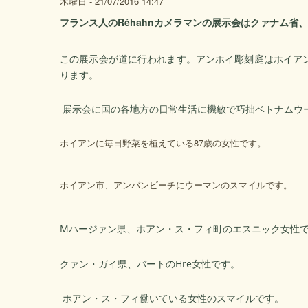
木曜日 - 21/07/2016 14:47
フランス人のRéhahnカメラマンの展示会はクァナム省
この展示会が道に行われます。アンホイ彫刻庭はホイアン旧市
ります。
展示会に国の各地方の日常生活に機敏で巧拙ベトナムウ
ホイアンに毎日野菜を植えている87歳の女性です。
ホイアン市、アンバンビーチにウーマンのスマイルです。
Mハージァン県、ホアン・ス・フィ町のエスニック女性
クァン・ガイ県、バートのHre女性です。
ホアン・ス・フィ働いている女性のスマイルです。