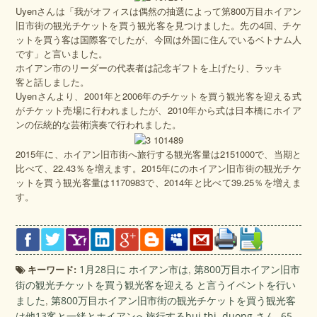
Uyenさんは「我がオフィスは偶然の抽選によって第800万目ホイアン
旧市街の観光チケットを買う観光客を見つけました。先の4回、チケ
ットを買う客は国際客でしたが、今回は外国に住んでいるベトナム人
です」と言いました。
ホイアン市のリーダーの代表者は記念ギフトを上げたり、ラッキ
客と話しました。
Uyenさんより、2001年と2006年のチケットを買う観光客を迎える式
がチケット売場に行われましたが、2010年から式は日本橋にホイア
ンの伝統的な芸術演奏で行われました。
2015年に、ホイアン旧市街へ旅行する観光客量は2151000で、当期と
比べて、22.43％を増えます。2015年にのホイアン旧市街の観光チケ
ットを買う観光客量は1170983で、2014年と比べて39.25％を増えま
す。
キーワード:
1月28日に ホイアン市は
,
第800万目ホイアン旧市
街の観光チケットを買う観光客を迎える と言うイベントを行い
ました
,
第800万目ホイアン旧市街の観光チケットを買う観光客
は他13客と一緒とホイアンへ旅行するbui thi
,
duong さん
,
65