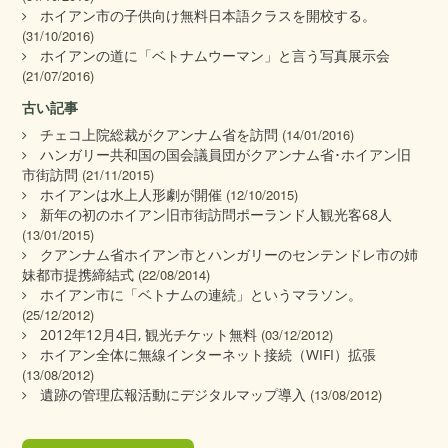
ホイアン市の子供向け無料日本語クラスを開校する。
(31/10/2016)
ホイアンの道に「ベトナムウーマン」と言う写真展示会
(21/07/2016)
古い記事
チェコ上院総裁がクアンナム省を訪問
(14/01/2016)
ハンガリー共和国の国会議員団がクアンナム省･ホイアン旧
市街訪問
(21/11/2015)
ホイアンは水上人形劇が開催
(12/10/2015)
新年の初のホイアン旧市街訪問ポーランド人観光客68人
(13/01/2015)
クアンナム省ホイアン市とハンガリーのセンテンドレ市の姉
妹都市提携締結式
(22/08/2014)
ホイアン市に「ベトナムの連続」というマラソン。
(25/12/2012)
2012年12月4日, 観光チケット無料
(03/12/2012)
ホイアン全体に無線インターネット接続（WIFI）拡張
(13/08/2012)
遺跡の管理広報活動にデジタルマップ導入
(13/08/2012)