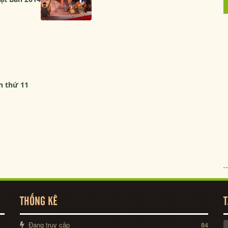
n thứ 11
THỐNG KÊ
T
Đang truy cập
84