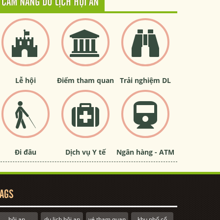
CẨM NANG DU LỊCH HỘI AN
Lễ hội
Điểm tham quan
Trải nghiệm DL
Đi đâu
Dịch vụ Y tế
Ngân hàng - ATM
AGS
hội an
du lịch hội an
vé tham quan
khu phố cổ