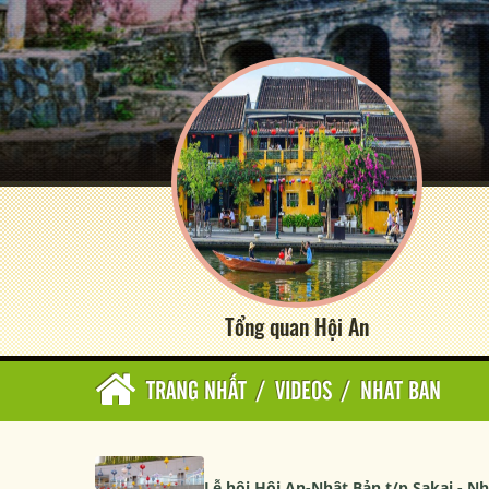
Tổng quan Hội An
TRANG NHẤT
/
VIDEOS
/
NHAT BAN
Lễ hội Hội An-Nhật Bản t/p Sakai - N