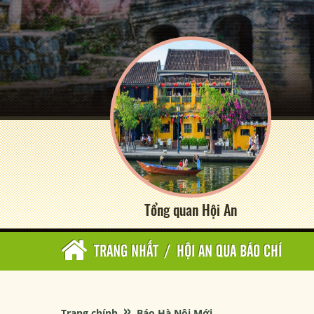
Tổng quan Hội An
TRANG NHẤT
/
HỘI AN QUA BÁO CHÍ
»
Trang chính
Báo Hà Nội Mới