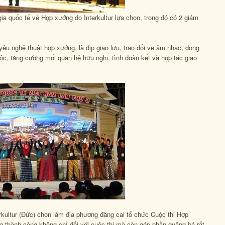
 quốc tế về Hợp xướng do Interkultur lựa chọn, trong đó có 2 giám
êu nghệ thuật hợp xướng, là dịp giao lưu, trao đổi về âm nhạc, đồng
tộc, tăng cường mối quan hệ hữu nghị, tình đoàn kết và hợp tác giao
kultur (Đức) chọn làm địa phương đăng cai tổ chức Cuộc thi Hợp
g thành công không chỉ đối với cuộc thi mà còn góp phần quảng bá rất