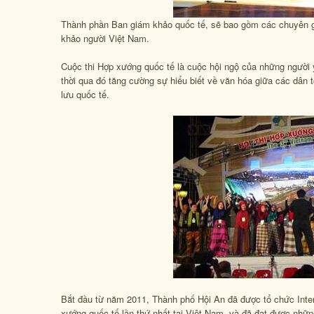
Thành phần Ban giám khảo quốc tế, sẽ bao gồm các chuyên gia
khảo người Việt Nam.
Cuộc thi Hợp xướng quốc tế là cuộc hội ngộ của những người y
thời qua đó tăng cường sự hiểu biết về văn hóa giữa các dân 
lưu quốc tế.
Bắt đầu từ năm 2011, Thành phố Hội An đã được tổ chức Inter
xướng quốc tế lần thứ nhất tại Việt Nam, và đã đạt được nhữn