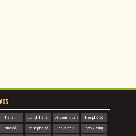
AGS
hội an
du lịch hội an
vé tham quan
khu phố cổ
phố cổ
đêm phố cổ
chùa cầu
hợp xướng