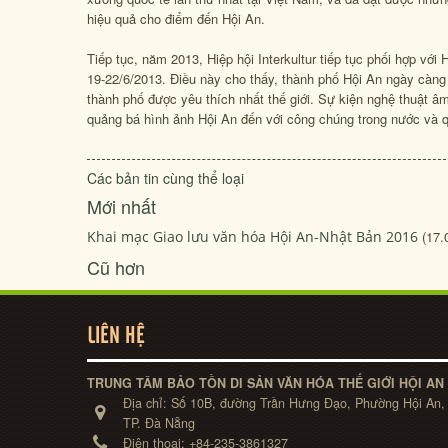
hiệu quả cho điểm đến Hội An.
Tiếp tục, năm 2013, Hiệp hội Interkultur tiếp tục phối hợp với 
19-22/6/2013. Điều này cho thấy, thành phố Hội An ngày càng 
thành phố được yêu thích nhất thế giới. Sự kiện nghệ thuật âm
quảng bá hình ảnh Hội An đến với công chúng trong nước và 
Các bản tin cùng thể loại
Mới nhất
Khai mạc Giao lưu văn hóa Hội An-Nhật Bản 2016
(17.
Cũ hơn
LIÊN HỆ
TRUNG TÂM BẢO TỒN DI SẢN VĂN HÓA THẾ GIỚI HỘI AN
Địa chỉ:
Số 10B, đường Trần Hưng Đạo, Phường Hội An,
TP. Đà Nẵng
Điện thoại:
+84-235-3861327