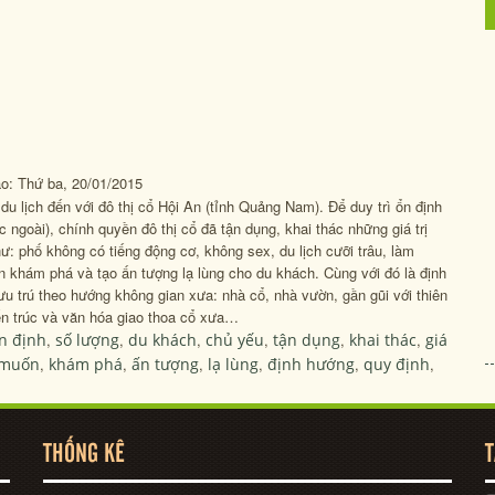
 Thứ ba, 20/01/2015
 du lịch đến với đô thị cổ Hội An (tỉnh Quảng Nam). Để duy trì ổn định
ngoài), chính quyền đô thị cổ đã tận dụng, khai thác những giá trị
như: phố không có tiếng động cơ, không sex, du lịch cưỡi trâu, làm
khám phá và tạo ấn tượng lạ lùng cho du khách. Cùng với đó là định
lưu trú theo hướng không gian xưa: nhà cổ, nhà vườn, gần gũi với thiên
kiến trúc và văn hóa giao thoa cổ xưa…
n định
,
số lượng
,
du khách
,
chủ yếu
,
tận dụng
,
khai thác
,
giá
muốn
,
khám phá
,
ấn tượng
,
lạ lùng
,
định hướng
,
quy định
,
THỐNG KÊ
T