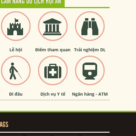
CẨM NANG DU LỊCH HỘI AN
Lễ hội
Điểm tham quan
Trải nghiệm DL
Đi đâu
Dịch vụ Y tế
Ngân hàng - ATM
AGS