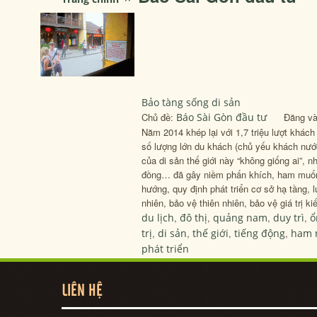
Bảo tàng sống di sản
Chủ đề:
Báo Sài Gòn đầu tư
Đăng vào:
Năm 2014 khép lại với 1,7 triệu lượt khách
số lượng lớn du khách (chủ yếu khách nước 
của di sản thế giới này “không giống ai”, 
đồng… đã gây niềm phấn khích, ham muốn 
hướng, quy định phát triển cơ sở hạ tầng, 
nhiên, bảo vệ thiên nhiên, bảo vệ giá trị 
du lịch
,
đô thị
,
quảng nam
,
duy trì
,
ổ
trị
,
di sản
,
thế giới
,
tiếng động
,
ham 
phát triển
LIÊN HỆ