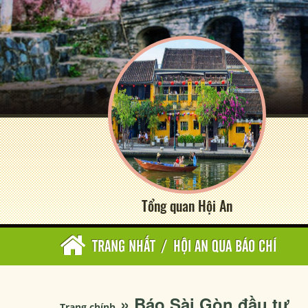
Tổng quan Hội An
TRANG NHẤT
/
HỘI AN QUA BÁO CHÍ
» Báo Sài Gòn đầu tư
Trang chính